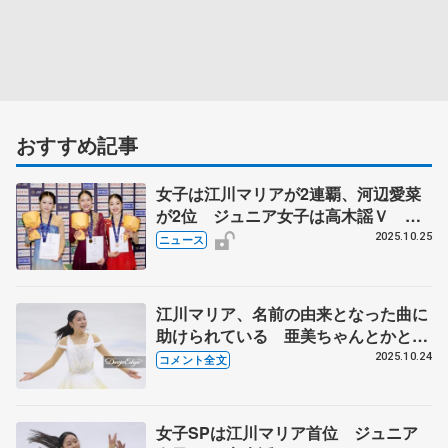
おすすめ記事
女子は江川マリアが2連覇、河辺愛菜
が2位 ジュニア女子は高木謡Ｖ ペ
アはゆなすみ１位、あゆルカ２位 東
2025.10.25
ニュース
日本選手権第２日
江川マリア、名前の由来となった曲に
助けられている 亜美ちゃんとかと高
いレベルで練習できる環境に感謝
2025.10.24
コメント全文
【東日本選手権・女子SP】
女子SPは江川マリア首位 ジュニア