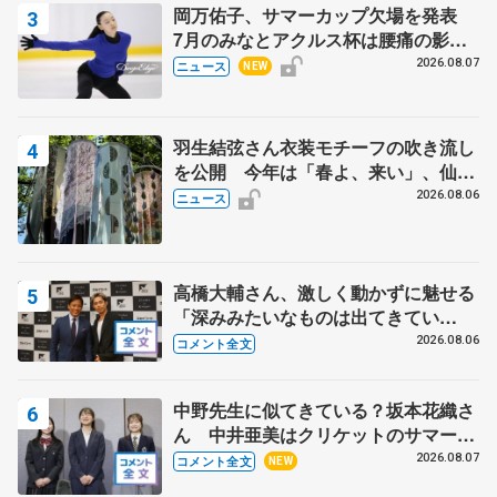
岡万佑子、サマーカップ欠場を発表
7月のみなとアクルス杯は腰痛の影響
で
2026.08.07
ニュース
NEW
羽生結弦さん衣装モチーフの吹き流し
を公開 今年は「春よ、来い」、仙台
の瑞鳳殿
2026.08.06
ニュース
高橋大輔さん、激しく動かずに魅せる
「深みみたいなものは出てきてい
る？」 〝兄さん〟と慕うレジェンド
2026.08.06
コメント全文
野村忠宏さんと和気あいあい
中野先生に似てきている？坂本花織さ
ん 中井亜美はクリケットのサマーキ
ャンプに 島田麻央はたくさん試合に
2026.08.07
コメント全文
NEW
出て国際大会へ【文部科学省スポーツ