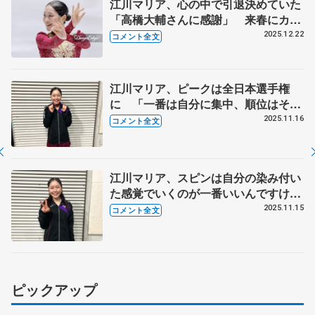
江川マリア、心の中で引退決めていた
「高橋大輔さんに感謝」 来春にカリ
ビアン・クルーズに就職してアイスシ
2025.12.22
コメント全文
ョーに転身へ【全日本フィギュア女子
フリー】
江川マリア、ピークは全日本選手権
に 「一番は自分に集中、順位はその
後ついてくるかな」【東京都民体育大
2025.11.16
コメント全文
会女子フリー】
江川マリア、スピンは自分の染み付い
た感覚でいくのが一番いいんですけ
ど 「なんか考えすぎたのかな」【東
2025.11.15
コメント全文
京都民体育大会女子SP】
ピックアップ