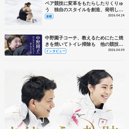
ペア競技に変革をもたらしたりくりゅ
う 独自のスタイルを創造、発明した
【引退発表後②】
2026.04.24
連載
中野園子コーチ、教えるためにたこ焼
きを焼いてトイレ掃除も 他の競技に
も通用するという坂本花織の筋肉
2026.04.09
インタビュー