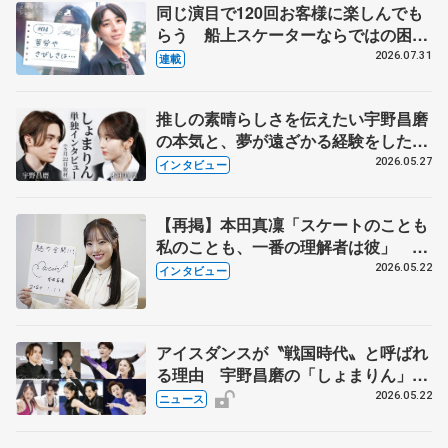
同じ演目で120回お客様に楽しんでも
らう 船上スケーターならではの困難
とは 影響あったPIW前キャプテン松
2026.07.31
連載
永さんの存在
推しの素晴らしさを伝えたい宇野昌磨
の本気と、夢が遠ざかる経験をした本
田真凜の覚悟
2026.05.27
インタビュー
【再掲】本田真凜「スケートのことも
私のことも、一番の理解者は彼」 引
退時の単独インタビューで語った競技
2026.05.22
インタビュー
人生や家族、恋人、これからの夢…
アイスダンスが〝戦国時代〟と呼ばれ
る理由 宇野昌磨の「しょまりん」ら
実力者が相次いで参戦 国内の競争激
2026.05.22
ニュース
化