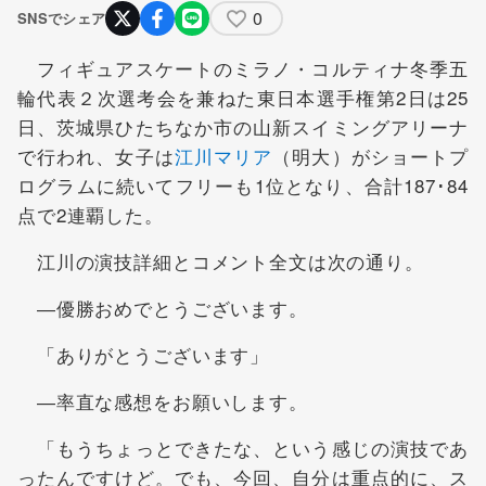
0
SNSでシェア
フィギュアスケートのミラノ・コルティナ冬季五
輪代表２次選考会を兼ねた東日本選手権第2日は25
日、茨城県ひたちなか市の山新スイミングアリーナ
で行われ、女子は
江川マリア
（明大）がショートプ
ログラムに続いてフリーも1位となり、合計187･84
点で2連覇した。
江川の演技詳細とコメント全文は次の通り。
―優勝おめでとうございます。
「ありがとうございます」
―率直な感想をお願いします。
「もうちょっとできたな、という感じの演技であ
ったんですけど。でも、今回、自分は重点的に、ス