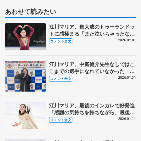
あわせて読みたい
江川マリア、集大成のトゥーランドッ
トに感極まる「また泣いちゃったな」
「この景色を見るの最後だな」【国民
2026.02.01
コメント全文
スポーツ大会冬季大会成年女子フリ
ー】
江川マリア、中庭健介先生なしではこ
こまでの選手になれていなかった 大
きな大会では最後の演技「先生への感
2026.01.31
コメント全文
謝の気持ちを込めて滑りたい」【国民
スポーツ大会冬季大会成年女子SP】
江川マリア、最後のインカレで好発進
「感謝の気持ちを持ちながら、最後、
滑れたらいい」【日本学生氷上競技選
2026.01.11
コメント全文
手権･女子SP】