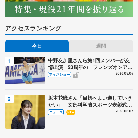
アクセスランキング
今日
週間
中野友加里さんら第1回メンバーが友
情出演 20周年の「フレンズオンアイ
ス」 宮本賢二さん、有川梨絵さん、
2026.08.06
アイスショー
田村岳斗さんも
坂本花織さん「目標へまい進していき
たい」 文部科学省スポーツ表彰式で
代表謝辞
2026.08.07
ニュース
NEW