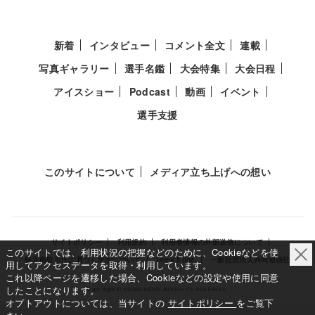
新着
インタビュー
コメント全文
連載
写真ギャラリー
選手名鑑
大会特集
大会日程
アイスショー
Podcast
動画
イベント
選手支援
このサイトについて
メディア立ち上げへの想い
サイトポリシー
利用規約
利用者情報の外部送信について
このサイトでは、利用状況の把握などのために、Cookieなどを使
特定商取引法に基づく表示について
Deep Edge
一般社団法人共同通信社
用してアクセスデータを取得・利用しています。
これ以降ページを遷移した場合、Cookieなどの設定や使用に同意
したことになります。
Copy Right © KYODO NEWS All RIGHTS RESERVED.
オプトアウトについては、当サイトの
サイトポリシー
をご覧下