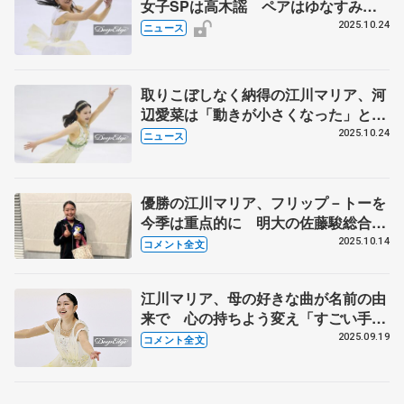
女子SPは高木謡 ペアはゆなすみが
トップ 東日本選手権第1日
2025.10.24
ニュース
取りこぼしなく納得の江川マリア、河
辺愛菜は「動きが小さくなった」と反
省 東日本選手権
2025.10.24
ニュース
優勝の江川マリア、フリップ－トーを
今季は重点的に 明大の佐藤駿総合主
将、住吉りをん主将は「レベルの高い
2025.10.14
コメント全文
2人でありながらも、仲間として接し
ているのがいい雰囲気」【東日本学生
江川マリア、母の好きな曲が名前の由
選手権女子フリー】
来で 心の持ちよう変え「すごい手応
え感じて」 【東京選手権女子SP】
2025.09.19
コメント全文