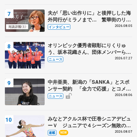
表彰式】
夫が「思い出作りに」と後押しした海
外同行がミラノまで… 繁華街のリン
クでは不良のお兄さんも味方に 小林
2026.08.05
インタビュー
芳子さんが振り返るスケート人生
オリンピック優秀者顕彰にりくりゅ
う、坂本花織さん、団体メンバーら
8月7日に文科省が表彰式、ブルーノ・
2026.07.27
ニュース
マルコット、中野園子らコーチも
中井亜美、新潟の「SANKA」とスポ
ンサー契約 「全力で応援」とコメン
ト
2026.08.06
ニュース
みなとアクルス杯で圧巻シニアデビュ
ーＶ ジュニアで４シーズン無敗の島
田麻央
2026.08.07
連載
NEW