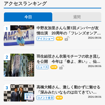
アクセスランキング
今日
週間
中野友加里さんら第1回メンバーが友
情出演 20周年の「フレンズオンアイ
ス」 宮本賢二さん、有川梨絵さん、
2026.08.06
アイスショー
NEW
田村岳斗さんも
羽生結弦さん衣装モチーフの吹き流し
を公開 今年は「春よ、来い」、仙台
の瑞鳳殿
2026.08.06
ニュース
NEW
高橋大輔さん、激しく動かずに魅せる
「深みみたいなものは出てきてい
る？」 〝兄さん〟と慕うレジェンド
2026.08.06
コメント全文
NEW
野村忠宏さんと和気あいあい