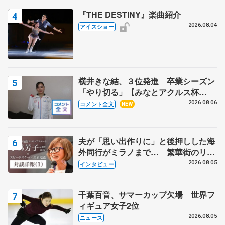
『THE DESTINY』楽曲紹介
2026.08.04
アイスショー
横井きな結、３位発進 卒業シーズン
「やり切る」【みなとアクルス杯
SP】
2026.08.06
コメント全文
NEW
夫が「思い出作りに」と後押しした海
外同行がミラノまで… 繁華街のリン
クでは不良のお兄さんも味方に 小林
2026.08.05
インタビュー
芳子さんが振り返るスケート人生
千葉百音、サマーカップ欠場 世界フ
ィギュア女子2位
2026.08.05
ニュース