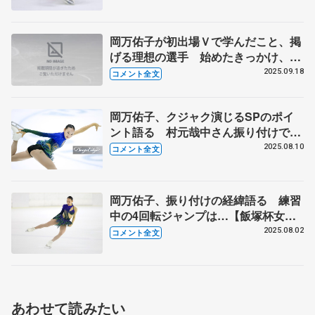
い」【西日本選手権ジュニア女子フリ
ー】
岡万佑子が初出場Ｖで学んだこと、掲
げる理想の選手 始めたきっかけ、木
下アカデミーに移った覚悟とは 【ジ
2025.09.18
コメント全文
ュニアGP第2戦トルコ大会帰国】
岡万佑子、クジャク演じるSPのポイ
ント語る 村元哉中さん振り付けで意
識する点とは【サマーカップ・ジュニ
2025.08.10
コメント全文
ア女子SP後】
岡万佑子、振り付けの経緯語る 練習
中の4回転ジャンプは…【飯塚杯女子
SP後コメント全文】
2025.08.02
コメント全文
あわせて読みたい