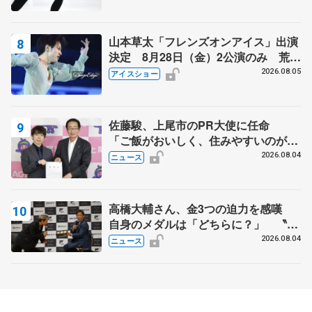
山本草太「フレンズオンアイス」出演
決定 8月28日（金）2公演のみ 荒川
静香さんプロデュース、20周年のアイ
2026.08.05
アイスショー
スショー
佐藤駿、上尾市のPR大使に任命
「ご飯がおいしく、住みやすいのが魅
力」
2026.08.04
ニュース
高橋大輔さん、金3つの迫力を感嘆
自身のメダルは「どちらに？」 〝リ
ス兄弟〟オリンピック3連覇の野村忠
2026.08.04
ニュース
宏さんと対談