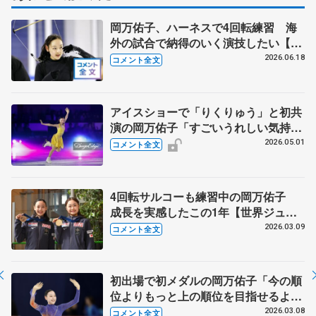
岡万佑子、ハーネスで4回転練習 海
外の試合で納得のいく演技したい【木
下グループ/アカデミー練習公開】
2026.06.18
コメント全文
アイスショーで「りくりゅう」と初共
演の岡万佑子「すごいうれしい気持ち
でいっぱい」 ジュニア日本一へ「今
2026.05.01
コメント全文
できる最大限のことを、一つ一つの大
会で発揮したい」【ブルームオンアイ
ス】
4回転サルコーも練習中の岡万佑子
成長を実感したこの1年【世界ジュニ
ア選手権・帰国後囲み】
2026.03.09
コメント全文
初出場で初メダルの岡万佑子「今の順
位よりもっと上の順位を目指せるよう
に頑張りたい」【世界ジュニア選手権
2026.03.08
コメント全文