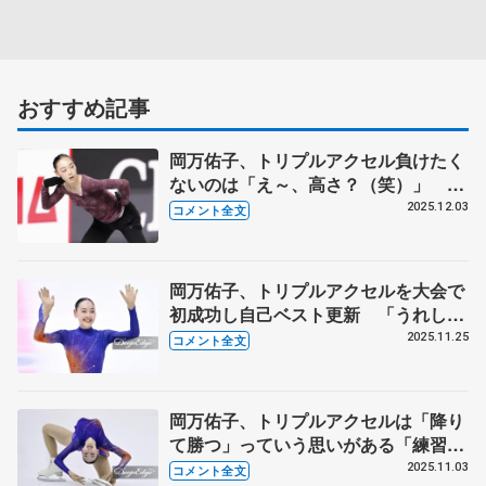
おすすめ記事
岡万佑子、トリプルアクセル負けたく
ないのは「え～、高さ？（笑）」
「みんな跳ぶよねって分かっている。
2025.12.03
コメント全文
結果を左右するので決める」 【ジュ
ニアGPファイナル公式練習】
岡万佑子、トリプルアクセルを大会で
初成功し自己ベスト更新 「うれしい
気持ちとほっとしている気持ち」
2025.11.25
コメント全文
【全日本ジュニア選手権女子フリー】
岡万佑子、トリプルアクセルは「降り
て勝つ」っていう思いがある「練習で
できても曲でハマらないと意味がな
2025.11.03
コメント全文