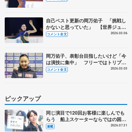
女子フリー】
自己ベスト更新の岡万佑子 「挑戦し
かないと思っていた」 【世界ジュニ
ア選手権女子SP後、メダル授与プレ
2026.03.06
コメント全文
スカンファレンス】
岡万佑子、表彰台目指したいけど「今
は演技に集中」 フリーではトリプル
アクセル成功を【世界ジュニア選手権
2026.03.03
コメント全文
公式練習】
ピックアップ
同じ演目で120回お客様に楽しんでも
らう 船上スケーターならではの困難
とは 影響あったPIW前キャプテン松
2026.07.31
連載