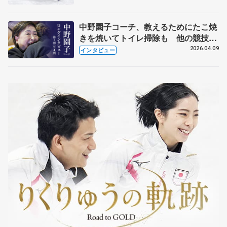
中野園子コーチ、教えるためにたこ焼
きを焼いてトイレ掃除も 他の競技に
も通用するという坂本花織の筋肉
2026.04.09
インタビュー