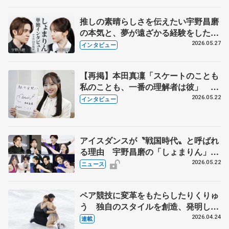
永さんの存在
推しの素晴らしさを伝えたい宇野昌磨
の本気と、夢が遠ざかる経験をした本
田真凜の覚悟
2026.05.27
インタビュー
【再掲】本田真凜「スケートのことも
私のことも、一番の理解者は彼」 引
退時の単独インタビューで語った競技
2026.05.22
インタビュー
人生や家族、恋人、これからの夢…
アイスダンスが〝戦国時代〟と呼ばれ
る理由 宇野昌磨の「しょまりん」ら
実力者が相次いで参戦 国内の競争激
2026.05.22
ニュース
化
ペア競技に変革をもたらしたりくりゅ
う 独自のスタイルを創造、発明した
【引退発表後②】
2026.04.24
連載