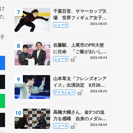
は不良のお兄さんも味方
に 小林芳子さんが振り返
け
千葉百音、サマーカップ欠
るスケート人生
た
場 世界フィギュア女子2
位
2026.08.05
ニュース
子
佐藤駿、上尾市のPR大使
に任命 「ご飯がおいし
く、住みやすいのが魅力」
2026.08.04
ニュース
山本草太「フレンズオンア
イス」出演決定 8月28日
（金）2公演のみ 荒川静
2026.08.05
アイスショー
香さんプロデュース、20
周年のアイスショー
高橋大輔さん、金3つの迫
力を感嘆 自身のメダルは
「どちらに？」 〝リス兄
2026.08.04
ニュース
弟〟オリンピック3連覇の