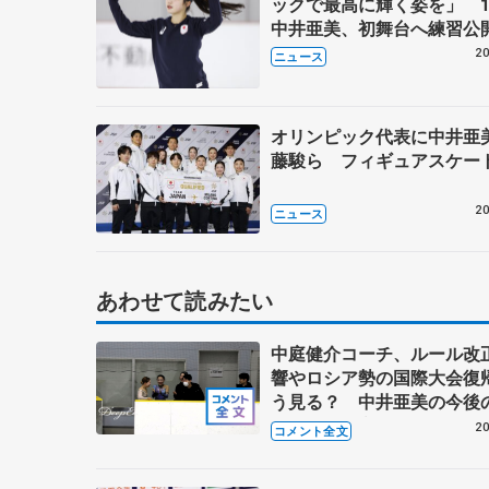
ックで最高に輝く姿を」 1
中井亜美、初舞台へ練習公
20
ニュース
オリンピック代表に中井亜
藤駿ら フィギュアスケー
20
ニュース
あわせて読みたい
中庭健介コーチ、ルール改
響やロシア勢の国際大会復
う見る？ 中井亜美の今後
間に向けた心構え
20
コメント全文