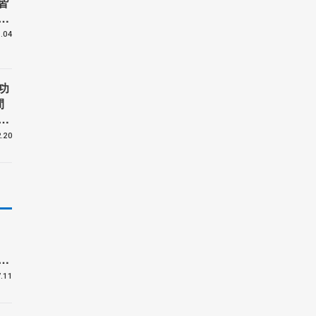
皆
」
ェ
.04
功
間
を
ギ
.20
賞
ー
C
.11