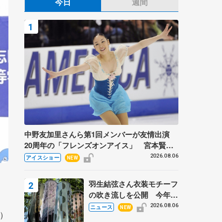
今日
週間
中野友加里さんら第1回メンバーが友情出演
20周年の「フレンズオンアイス」 宮本賢二
さん、有川梨絵さん、田村岳斗さんも
2026.08.06
アイスショー
NEW
羽生結弦さん衣装モチーフ
の吹き流しを公開 今年は
「春よ、来い」、仙台の瑞
2026.08.06
ニュース
NEW
）
鳳殿