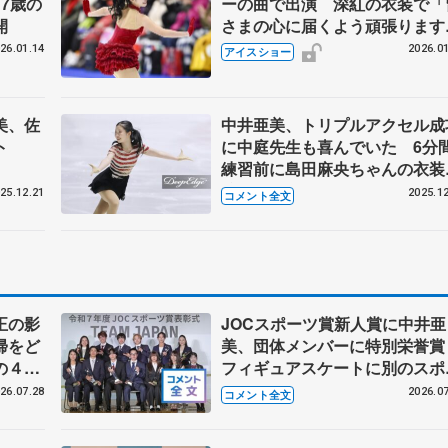
7歳の
ーの曲で出演 深紅の衣装で「
開
さまの心に届くよう頑張ります
【名古屋フィギュアスケートフ
26.01.14
2026.01
アイスショー
スティバル】
美、佐
中井亜美、トリプルアクセル成
ト
に中庭先生も喜んでいた 6分
練習前に島田麻央ちゃんの衣装
締めてあげました【全日本フィ
25.12.21
2025.12
コメント全文
ュア女子SP】
正の影
JOCスポーツ賞新人賞に中井亜
帰をど
美、団体メンバーに特別栄誉
の４年
フィギュアスケートに別のスポ
ツを組み合わせるなら？ 【JO
26.07.28
2026.07
コメント全文
スポーツ賞表彰式】