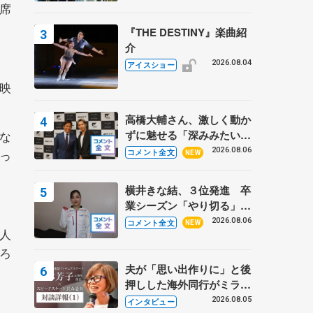
席
『THE DESTINY』楽曲紹
介
2026.08.04
アイスショー
映
高橋大輔さん、激しく動か
ずに魅せる「深みみたいな
な
ものは出てきている？」
2026.08.06
っ
コメント全文
NEW
〝兄さん〟と慕うレジェン
ド野村忠宏さんと和気あい
横井きな結、３位発進 卒
あい
業シーズン「やり切る」
【みなとアクルス杯SP】
2026.08.06
コメント全文
NEW
人
ろ
夫が「思い出作りに」と後
押しした海外同行がミラノ
まで… 繁華街のリンクで
2026.08.05
インタビュー