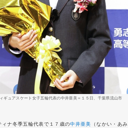
ィギュアスケート女子五輪代表の中井亜美＝１５日、千葉県流山市
ィナ冬季五輪代表で１７歳の
中井亜美
（なかい・あみ