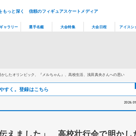
をもっと深く 信頼のフィギュアスケートメディア
ギャラリー
選手名鑑
大会特集
大会日程
アイスシ
明かしたオリンピック、『メルちゃん』、高校生活、浅田真央さんへの思い
見つけやすく。登録はこちら
2026.01
伝えました」 高校壮行会で明かし