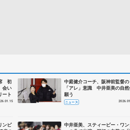
席 初
中庭健介コーチ、阪神前監督の
 会い
「アレ」意識 中井亜美の自然
リート
願う
26.01.15
2026.01
ニュース
リンピ
中井亜美、スティービー・ワン