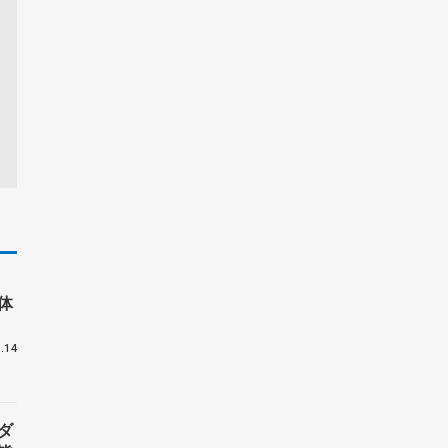
体
.14
ダ