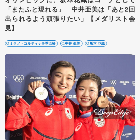
「またふと現れる」 中井亜美は「あと2回
出られるよう頑張りたい」【メダリスト会
見】
ミラノ・コルティナ冬季五輪
中井 亜美
坂本 花織