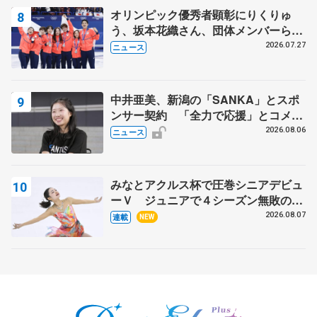
オリンピック優秀者顕彰にりくりゅ
う、坂本花織さん、団体メンバーら
8月7日に文科省が表彰式、ブルーノ・
2026.07.27
ニュース
マルコット、中野園子らコーチも
中井亜美、新潟の「SANKA」とスポ
ンサー契約 「全力で応援」とコメン
ト
2026.08.06
ニュース
みなとアクルス杯で圧巻シニアデビュ
ーＶ ジュニアで４シーズン無敗の島
田麻央
2026.08.07
連載
NEW