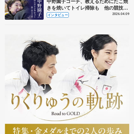
中野園子コーチ、教えるためにたこ焼
きを焼いてトイレ掃除も 他の競技に
も通用するという坂本花織の筋肉
2026.04.09
インタビュー