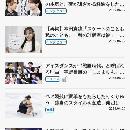
の本気と、夢が遠ざかる経験をした本
田真凜の覚悟
2026.05.27
インタビュー
【再掲】本田真凜「スケートのことも
私のことも、一番の理解者は彼」 引
退時の単独インタビューで語った競技
2026.05.22
インタビュー
人生や家族、恋人、これからの夢…
アイスダンスが〝戦国時代〟と呼ばれ
る理由 宇野昌磨の「しょまりん」ら
実力者が相次いで参戦 国内の競争激
2026.05.22
ニュース
化
ペア競技に変革をもたらしたりくりゅ
う 独自のスタイルを創造、発明した
【引退発表後②】
2026.04.24
連載