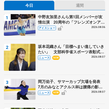
今日
週間
中野友加里さんら第1回メンバーが友
情出演 20周年の「フレンズオンアイ
ス」 宮本賢二さん、有川梨絵さん、
2026.08.06
アイスショー
田村岳斗さんも
坂本花織さん「目標へまい進していき
たい」 文部科学省スポーツ表彰式で
代表謝辞
2026.08.07
ニュース
NEW
岡万佑子、サマーカップ欠場を発表
7月のみなとアクルス杯は腰痛の影響
で
2026.08.07
ニュース
NEW