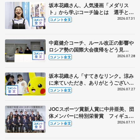
坂本花織さん、人気漫画「メダリス
ト」から学ぶコーチ論とは 選手とし
て先頭でやってきて「後輩に受け継い
2026.07.31
コメント全文
でもらわないと」
中庭健介コーチ、ルール改正の影響や
ロシア勢の国際大会復帰をどう見
る？ 中井亜美の今後の４年間に向け
2026.07.28
コメント全文
た心構え
坂本花織さん「すてきなリンク。涼み
に来ていただき、ありがとうございま
す」 シスメックスのリンク開場１周
2026.07.27
コメント全文
年、三原舞依さん「暑い日続くので滑
りに来て」
JOCスポーツ賞新人賞に中井亜美、団
体メンバーに特別栄誉賞 フィギュア
スケートに別のスポーツを組み合わせ
2026.07.11
コメント全文
るなら？ 【JOCスポーツ賞表彰
式】