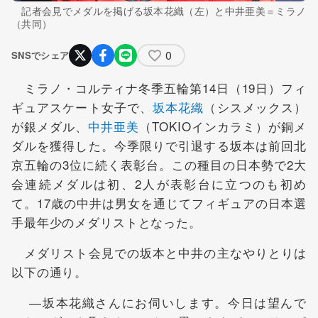
記者会見でメダルを掲げる坂本花織（左）と中井亜美＝ミラノ
（共同）
0
SNSでシェア
ミラノ・コルティナ冬季五輪第14日（19日）フィ
ギュアスケート女子で、
坂本花織
（シスメックス）
が銀メダル、
中井亜美
（TOKIOインカラミ）が銅メ
ダルを獲得した。今季限りで引退する坂本は前回北
京五輪の3位に続く表彰台。この種目の日本勢で2大
会連続メダルは初、2人が表彰台に立つのも初め
て。17歳の中井は男女を通じてフィギュアの日本選
手最年少のメダリストとなった。
メダリスト会見での坂本と中井の主なやりとりは
以下の通り。
―坂本花織さんにお伺いします。今日は望んで