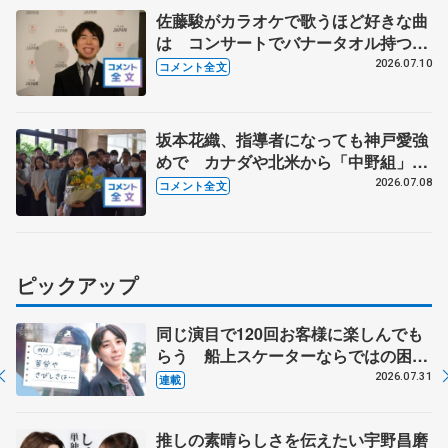
佐藤駿がカラオケで歌うほど好きな曲
は コンサートでバナータオル持つ観
客に感謝 【オリンピックコンサー
2026.07.10
コメント全文
ト】
坂本花織、指導者になっても神戸愛強
めで カナダや北米から「中野組」の
練習に参加 【兵庫県「誉賞」贈呈】
2026.07.08
コメント全文
ピックアップ
同じ演目で120回お客様に楽しんでも
らう 船上スケーターならではの困難
とは 影響あったPIW前キャプテン松
2026.07.31
連載
永さんの存在
推しの素晴らしさを伝えたい宇野昌磨