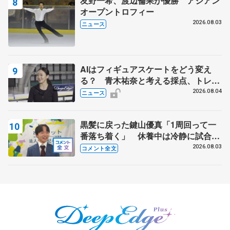
友野一希、渡辺倫果が優勝 アジアン
オープントロフィー
2026.08.03
ニュース
AIはフィギュアスケートをどう変え
る？ 青木祐奈と考える採点、トレー
ニングの未来
2026.08.04
ニュース
黒髪に戻った鍵山優真「1周回って一
番落ち着く」 休養中は冷静に試合を
観戦する機会にも
2026.08.03
コメント全文