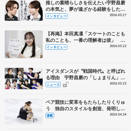
推しの素晴らしさを伝えたい宇野昌磨
の本気と、夢が遠ざかる経験をした本
田真凜の覚悟
2026.05.27
インタビュー
【再掲】本田真凜「スケートのことも
私のことも、一番の理解者は彼」 引
退時の単独インタビューで語った競技
2026.05.22
インタビュー
人生や家族、恋人、これからの夢…
アイスダンスが〝戦国時代〟と呼ばれ
る理由 宇野昌磨の「しょまりん」ら
実力者が相次いで参戦 国内の競争激
2026.05.22
ニュース
化
ペア競技に変革をもたらしたりくりゅ
う 独自のスタイルを創造、発明した
【引退発表後②】
2026.04.24
連載