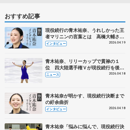
おすすめ記事
現役続行の青木祐奈、うれしかった王
者マリニンの言葉とは 高橋大輔さん
プロデュース「滑走屋」秘話も
2026.04.19
インタビュー
青木祐奈、リリーカップで貫禄の１
位 四大陸選手権Ｖが現役続行を後押
し
2026.04.18
ニュース
青木祐奈が明かす、現役続行決断まで
の紆余曲折
2026.04.18
インタビュー
青木祐奈「悩みに悩んで、現役続行決