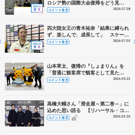
ロシア勢の国際大会復帰をどう見
る？ 中井亜美の今後の４年間に向け
2026.07.28
コメント全文
た心構え
四大陸女王の青木祐奈「結果に縛られ
ず、楽しんで、成長して」 スケーテ
ィングのブラッシュアップへ試行錯誤
2026.07.05
コメント全文
中【全日本シニア強化合宿】
山本草太、復帰の『しょまりん』を
「普通に観客席で観客として見た
い」 青木祐奈、宮原知子さん、田中
2026.05.23
コメント全文
刑事さんも思い語る【日本スケート連
盟・基礎スケート教室 横浜】
高橋大輔さん「滑走屋～第二巻～」に
込めた思い語る 【リハーサル・コメ
ント全文】
2026.03.20
コメント全文