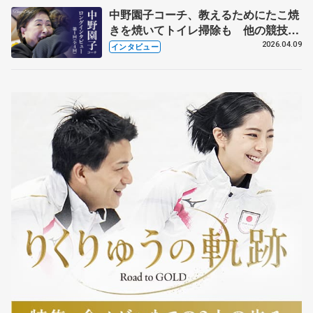
中野園子コーチ、教えるためにたこ焼
きを焼いてトイレ掃除も 他の競技に
も通用するという坂本花織の筋肉
2026.04.09
インタビュー