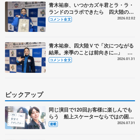
青木祐奈、いつかカズキ君とラ・ラ・
ランドのコラボできたら 四大陸のタ
イトルが重圧に「坂本花織ちゃんは本
2026.02.02
コメント全文
当にすごい」【国民スポーツ大会冬季
大会成年女子フリー】
青木祐奈、四大陸Ｖで「次につながる
結果。来季のことは前向きに...」 大
会後はアート・オン・アイスに滑走屋
2026.01.31
コメント全文
「楽しみ。松山の合宿に参加する」
【国民スポーツ大会冬季大会成年女子
SP】
ピックアップ
同じ演目で120回お客様に楽しんでも
らう 船上スケーターならではの困難
とは 影響あったPIW前キャプテン松
2026.07.31
連載
永さんの存在