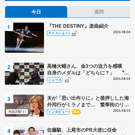
今日
週間
『THE DESTINY』楽曲紹介
2026.08.04
アイスショー
高橋大輔さん、金3つの迫力を感嘆
自身のメダルは「どちらに？」 〝リ
ス兄弟〟オリンピック3連覇の野村忠
2026.08.04
ニュース
宏さんと対談
夫が「思い出作りに」と後押しした海
外同行がミラノまで… 繁華街のリン
クでは不良のお兄さんも味方に 小林
2026.08.05
インタビュー
NEW
芳子さんが振り返るスケート人生
佐藤駿、上尾市のPR大使に任命