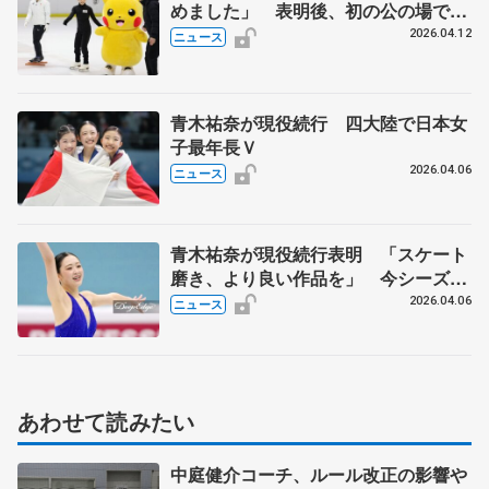
めました」 表明後、初の公の場で思
い語る
2026.04.12
ニュース
青木祐奈が現役続行 四大陸で日本女
子最年長Ｖ
2026.04.06
ニュース
青木祐奈が現役続行表明 「スケート
磨き、より良い作品を」 今シーズン
四大陸選手権を初制覇
2026.04.06
ニュース
あわせて読みたい
中庭健介コーチ、ルール改正の影響や