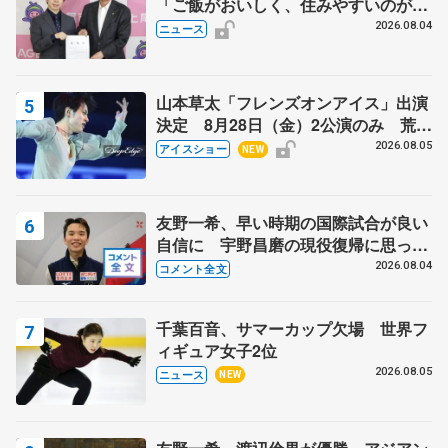
「ご飯がおいしく、住みやすいのが魅
力」
2026.08.04
ニュース
山本草太「フレンズオンアイス」出演
決定 8月28日（金）2公演のみ 荒川
静香さんプロデュース、20周年のアイ
2026.08.05
アイスショー
NEW
スショー
友野一希、早い時期の国際試合が良い
自信に 宇野昌磨の現役復帰に思って
いること 【アジアンオープントロフ
2026.08.04
コメント全文
ィーフリー後】
千葉百音、サマーカップ欠場 世界フ
ィギュア女子2位
2026.08.05
ニュース
NEW