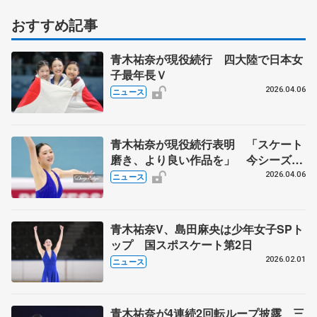
おすすめ記事
青木祐奈が現役続行 四大陸で日本女
子最年長Ｖ
2026.04.06
ニュース
青木祐奈が現役続行表明 「スケート
磨き、より良い作品を」 今シーズン
四大陸選手権を初制覇
2026.04.06
ニュース
青木祐奈V、島田麻央は少年女子SPト
ップ 国スポスケート第2日
2026.02.01
ニュース
青木祐奈が4連続2回転ループ披露 三