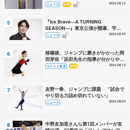
2026.08.10
ニュース
NEW
『Ice Brave―A TURNING
SEASON―』東京公演が開幕、宇野
昌磨の『Ice Brave』にかける思いを
2026.08.09
ニュース
知る記事 5選
移籍後、ジャンプに磨きがかかった岡
田芽依「浜田先生の指導が分かりやす
く、しっくりくる」 苦戦中のオンラ
2026.08.10
コメント全文
NEW
イン課題は…【サマーカップ･ジュニ
ア女子SP】
友野一希、ジャンプに課題 「試合で
やり切る力詰め切れていない」
2026.08.09
ニュース
中野友加里さんら第1回メンバーが友