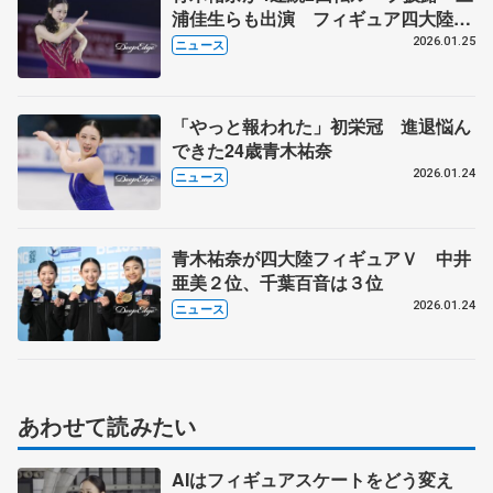
浦佳生らも出演 フィギュア四大陸選
手権エキシビション
2026.01.25
ニュース
「やっと報われた」初栄冠 進退悩ん
できた24歳青木祐奈
2026.01.24
ニュース
青木祐奈が四大陸フィギュアＶ 中井
亜美２位、千葉百音は３位
2026.01.24
ニュース
あわせて読みたい
AIはフィギュアスケートをどう変え