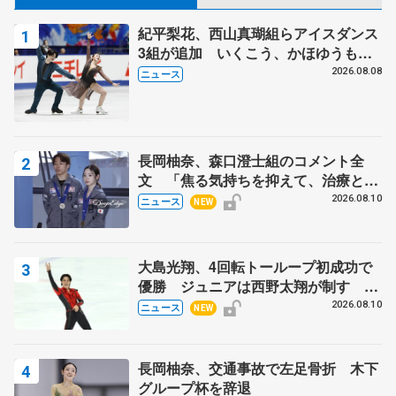
紀平梨花、西山真瑚組らアイスダンス
3組が追加 いくこう、かほゆうも、
木下グループ杯
2026.08.08
ニュース
長岡柚奈、森口澄士組のコメント全
文 「焦る気持ちを抑えて、治療とリ
ハビリに専念」、木下グループ杯辞退
2026.08.10
ニュース
NEW
で
大島光翔、4回転トーループ初成功で
優勝 ジュニアは西野太翔が制す 関
東サマートロフィー最終日
2026.08.10
ニュース
NEW
長岡柚奈、交通事故で左足骨折 木下
グループ杯を辞退