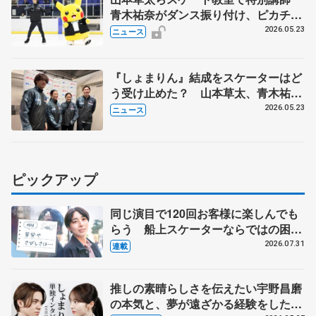
青木祐奈がダンス振り付け、ピカチュ
ウと共演
2026.05.23
ニュース
『しょまりん』結成をスケーターはど
う受け止めた？ 山本草太、青木祐奈
ら発表から一夜明けてコメント
2026.05.23
ニュース
ピックアップ
同じ演目で120回お客様に楽しんでも
らう 船上スケーターならではの困難
とは 影響あったPIW前キャプテン松
2026.07.31
連載
永さんの存在
推しの素晴らしさを伝えたい宇野昌磨
の本気と、夢が遠ざかる経験をした本