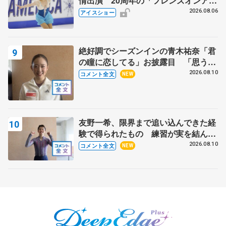
情出演 20周年の「フレンズオンアイ
ス」 宮本賢二さん、有川梨絵さん、
2026.08.06
アイスショー
田村岳斗さんも
絶好調でシーズンインの青木祐奈「君
の瞳に恋してる」お披露目 「思う人
を狙う…キャッチするような」【サマ
2026.08.10
コメント全文
NEW
ーカップ女子SP】
友野一希、限界まで追い込んできた経
験で得られたもの 練習が実を結んだ
アジアントロフィー 【サマーカップ
2026.08.10
コメント全文
NEW
男子SP】