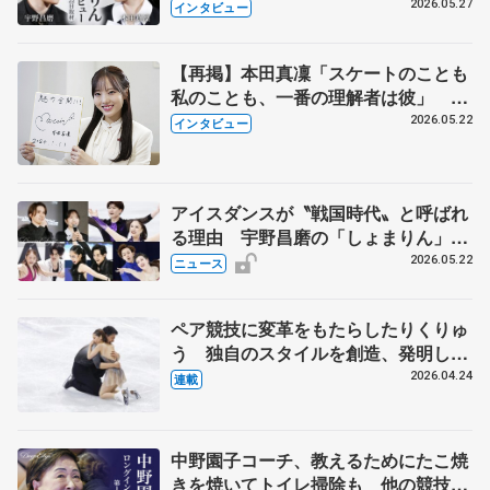
田真凜の覚悟
2026.05.27
インタビュー
【再掲】本田真凜「スケートのことも
私のことも、一番の理解者は彼」 引
退時の単独インタビューで語った競技
2026.05.22
インタビュー
人生や家族、恋人、これからの夢…
アイスダンスが〝戦国時代〟と呼ばれ
る理由 宇野昌磨の「しょまりん」ら
実力者が相次いで参戦 国内の競争激
2026.05.22
ニュース
化
ペア競技に変革をもたらしたりくりゅ
う 独自のスタイルを創造、発明した
【引退発表後②】
2026.04.24
連載
中野園子コーチ、教えるためにたこ焼
きを焼いてトイレ掃除も 他の競技に