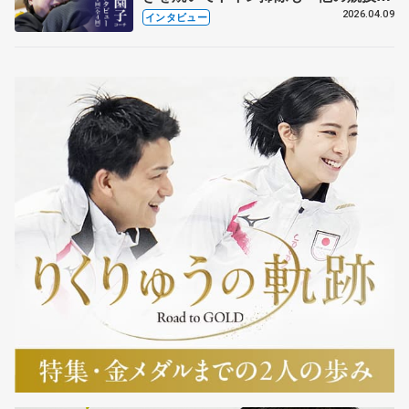
も通用するという坂本花織の筋肉
2026.04.09
インタビュー