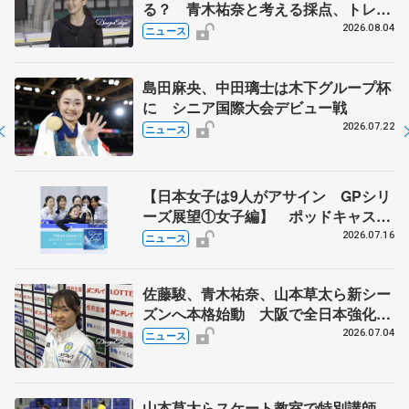
る？ 青木祐奈と考える採点、トレー
ニングの未来
2026.08.04
ニュース
島田麻央、中田璃士は木下グループ杯
に シニア国際大会デビュー戦
2026.07.22
ニュース
【日本女子は9人がアサイン GPシリ
ーズ展望①女子編】 ポッドキャスト
#72を配信
2026.07.16
ニュース
佐藤駿、青木祐奈、山本草太ら新シー
ズンへ本格始動 大阪で全日本強化合
宿 シニアデビューの島田麻央らも
2026.07.04
ニュース
山本草太らスケート教室で特別講師