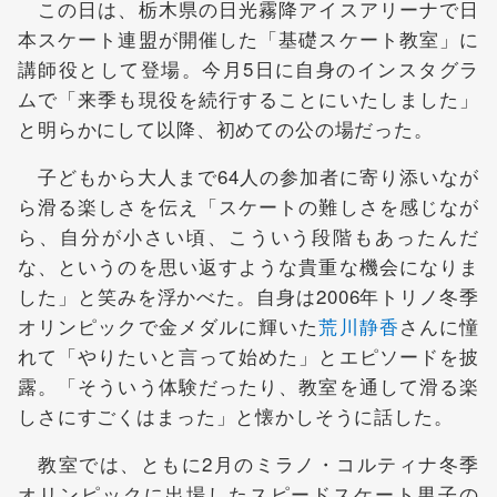
この日は、栃木県の日光霧降アイスアリーナで日
本スケート連盟が開催した「基礎スケート教室」に
講師役として登場。今月5日に自身のインスタグラ
ムで「来季も現役を続行することにいたしました」
と明らかにして以降、初めての公の場だった。
子どもから大人まで64人の参加者に寄り添いなが
ら滑る楽しさを伝え「スケートの難しさを感じなが
ら、自分が小さい頃、こういう段階もあったんだ
な、というのを思い返すような貴重な機会になりま
した」と笑みを浮かべた。自身は2006年トリノ冬季
オリンピックで金メダルに輝いた
荒川静香
さんに憧
れて「やりたいと言って始めた」とエピソードを披
露。「そういう体験だったり、教室を通して滑る楽
しさにすごくはまった」と懐かしそうに話した。
教室では、ともに2月のミラノ・コルティナ冬季
オリンピックに出場したスピードスケート男子の