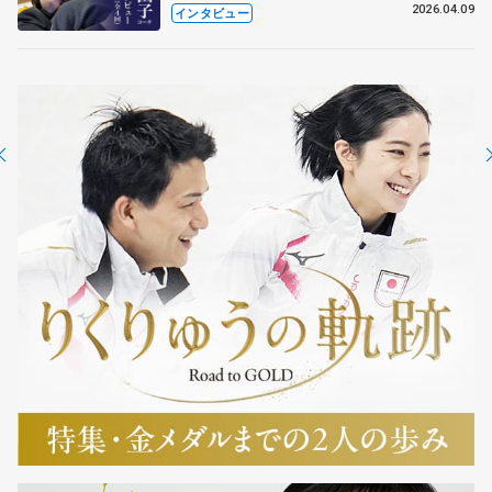
も通用するという坂本花織の筋肉
2026.04.09
インタビュー