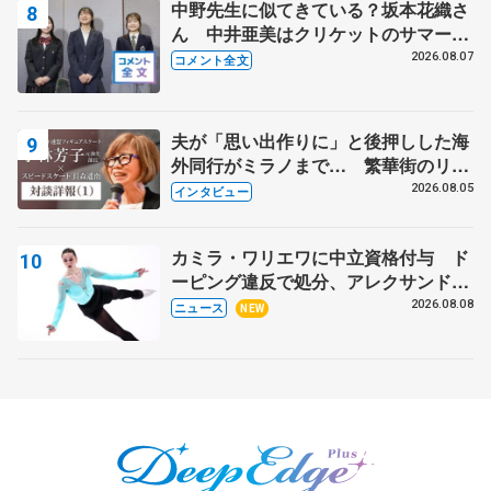
中野先生に似てきている？坂本花織さ
ん 中井亜美はクリケットのサマーキ
ャンプに 島田麻央はたくさん試合に
2026.08.07
コメント全文
出て国際大会へ【文部科学省スポーツ
表彰式】
夫が「思い出作りに」と後押しした海
外同行がミラノまで… 繁華街のリン
クでは不良のお兄さんも味方に 小林
2026.08.05
インタビュー
芳子さんが振り返るスケート人生
カミラ・ワリエワに中立資格付与 ド
ーピング違反で処分、アレクサンド
ラ・イグナトワも
2026.08.08
ニュース
NEW