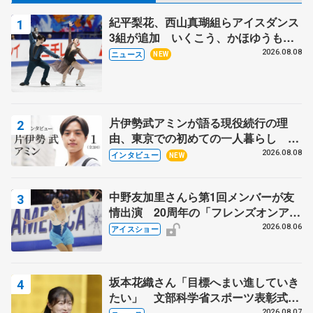
紀平梨花、西山真瑚組らアイスダンス
3組が追加 いくこう、かほゆうも、
木下グループ杯
2026.08.08
ニュース
NEW
片伊勢武アミンが語る現役続行の理
由、東京での初めての一人暮らし 注
目スケーターの「今」に迫る
2026.08.08
インタビュー
NEW
中野友加里さんら第1回メンバーが友
情出演 20周年の「フレンズオンアイ
ス」 宮本賢二さん、有川梨絵さん、
2026.08.06
アイスショー
田村岳斗さんも
坂本花織さん「目標へまい進していき
たい」 文部科学省スポーツ表彰式で
代表謝辞
2026.08.07