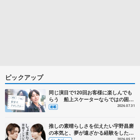
ピックアップ
同じ演目で120回お客様に楽しんでも
らう 船上スケーターならではの困難
とは 影響あったPIW前キャプテン松
2026.07.31
連載
永さんの存在
推しの素晴らしさを伝えたい宇野昌磨
の本気と、夢が遠ざかる経験をした本
田真凜の覚悟
2026.05.27