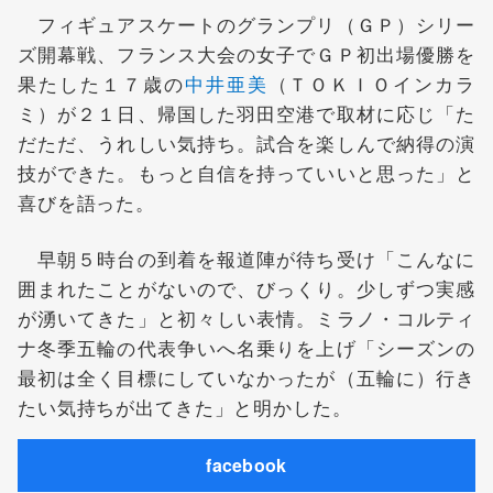
フィギュアスケートのグランプリ（ＧＰ）シリー
ズ開幕戦、フランス大会の女子でＧＰ初出場優勝を
果たした１７歳の
中井亜美
（ＴＯＫＩＯインカラ
ミ）が２１日、帰国した羽田空港で取材に応じ「た
だただ、うれしい気持ち。試合を楽しんで納得の演
技ができた。もっと自信を持っていいと思った」と
喜びを語った。
早朝５時台の到着を報道陣が待ち受け「こんなに
囲まれたことがないので、びっくり。少しずつ実感
が湧いてきた」と初々しい表情。ミラノ・コルティ
ナ冬季五輪の代表争いへ名乗りを上げ「シーズンの
最初は全く目標にしていなかったが（五輪に）行き
たい気持ちが出てきた」と明かした。
facebook