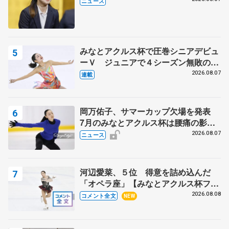
ニュース
みなとアクルス杯で圧巻シニアデビュ
ーＶ ジュニアで４シーズン無敗の島
田麻央
2026.08.07
連載
岡万佑子、サマーカップ欠場を発表
7月のみなとアクルス杯は腰痛の影響
で
2026.08.07
ニュース
河辺愛菜、５位 得意を詰め込んだ
「オペラ座」【みなとアクルス杯フリ
ー】
2026.08.08
コメント全文
NEW