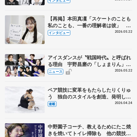
インタビュー
【再掲】本田真凜「スケートのことも
私のことも、一番の理解者は彼」 引
退時の単独インタビューで語った競技
2026.05.22
インタビュー
人生や家族、恋人、これからの夢…
アイスダンスが〝戦国時代〟と呼ばれ
る理由 宇野昌磨の「しょまりん」ら
実力者が相次いで参戦 国内の競争激
2026.05.22
ニュース
化
ペア競技に変革をもたらしたりくりゅ
う 独自のスタイルを創造、発明した
【引退発表後②】
2026.04.24
連載
中野園子コーチ、教えるためにたこ焼
きを焼いてトイレ掃除も 他の競技に