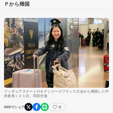
Ｐから帰国
フィギュアスケートのＧＰシリーズフランス大会から帰国した中
井亜美＝２１日、羽田空港
0
SNSでシェア