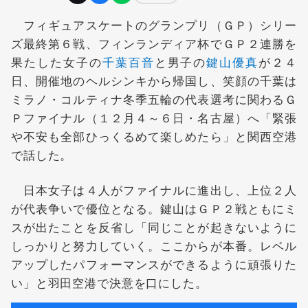
フィギュアスケートのグランプリ（ＧＰ）シリー
ズ最終第６戦、フィンランディア杯でＧＰ２連勝を
果たした女子の
千葉百音
と男子の
鍵山優真
が２４
日、開催地のヘルシンキから帰国し、笑顔の千葉は
ミラノ・コルティナ冬季五輪の代表選考に関わるＧ
Ｐファイナル（１２月４～６日・名古屋）へ「緊張
や不安も全部ひっくるめて楽しめたら」と関西空港
で話した。
日本女子は４人がファイナルに進出し、上位２人
が代表争いで優位となる。鍵山はＧＰ２戦ともにミ
スが出たことを反省し「同じことが起きないように
しっかりと努力していく。ここからが本番。レベル
アップしたパフォーマンスができるように頑張りた
い」と羽田空港で決意を口にした。