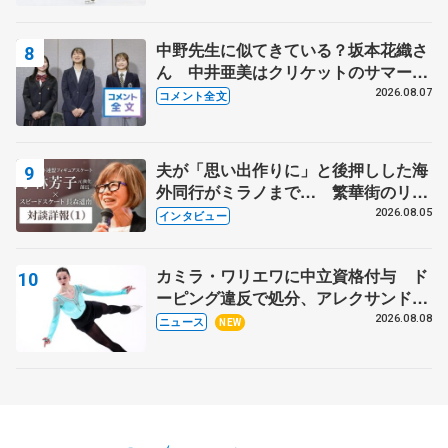
中野先生に似てきている？坂本花織さ
ん 中井亜美はクリケットのサマーキ
ャンプに 島田麻央はたくさん試合に
2026.08.07
コメント全文
出て国際大会へ【文部科学省スポーツ
表彰式】
夫が「思い出作りに」と後押しした海
外同行がミラノまで… 繁華街のリン
クでは不良のお兄さんも味方に 小林
2026.08.05
インタビュー
芳子さんが振り返るスケート人生
カミラ・ワリエワに中立資格付与 ド
ーピング違反で処分、アレクサンド
ラ・イグナトワも
2026.08.08
ニュース
NEW