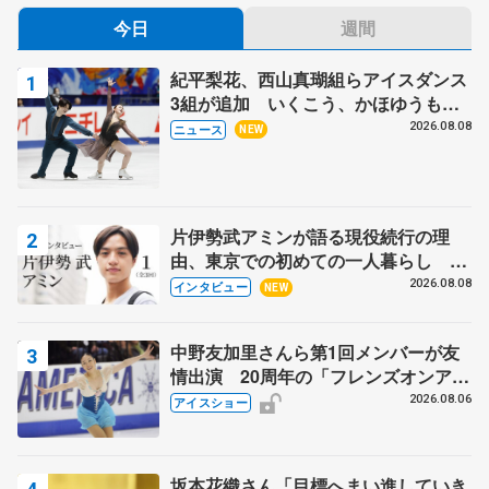
今日
週間
紀平梨花、西山真瑚組らアイスダンス
3組が追加 いくこう、かほゆうも、
木下グループ杯
2026.08.08
ニュース
NEW
片伊勢武アミンが語る現役続行の理
由、東京での初めての一人暮らし 注
目スケーターの「今」に迫る
2026.08.08
インタビュー
NEW
中野友加里さんら第1回メンバーが友
情出演 20周年の「フレンズオンアイ
ス」 宮本賢二さん、有川梨絵さん、
2026.08.06
アイスショー
田村岳斗さんも
坂本花織さん「目標へまい進していき