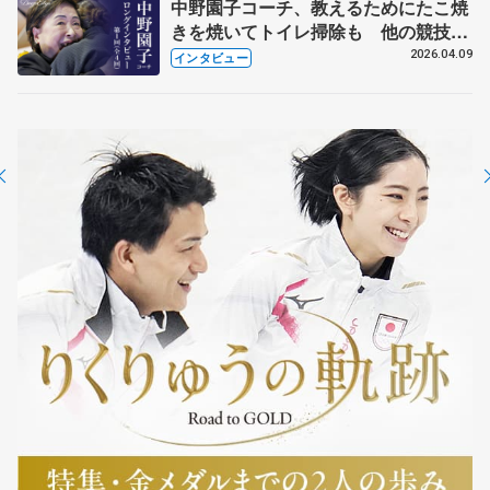
中野園子コーチ、教えるためにたこ焼
きを焼いてトイレ掃除も 他の競技に
も通用するという坂本花織の筋肉
2026.04.09
インタビュー