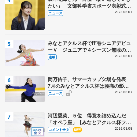
たい」 文部科学省スポーツ表彰式で
代表謝辞
2026.08.07
ニュース
みなとアクルス杯で圧巻シニアデビュ
ーＶ ジュニアで４シーズン無敗の島
田麻央
2026.08.07
連載
岡万佑子、サマーカップ欠場を発表
7月のみなとアクルス杯は腰痛の影響
で
2026.08.07
ニュース
河辺愛菜、５位 得意を詰め込んだ
「オペラ座」【みなとアクルス杯フリ
ー】
2026.08.08
コメント全文
NEW