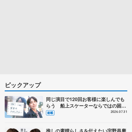
ピックアップ
同じ演目で120回お客様に楽しんでも
らう 船上スケーターならではの困難
とは 影響あったPIW前キャプテン松
2026.07.31
連載
永さんの存在
推しの素晴らしさを伝えたい宇野昌磨