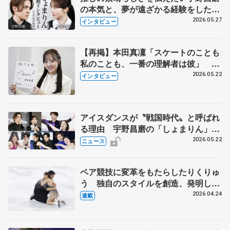
の本気と、夢が遠ざかる経験をした本
田真凜の覚悟
2026.05.27
インタビュー
【再掲】本田真凜「スケートのことも
私のことも、一番の理解者は彼」 引
退時の単独インタビューで語った競技
2026.05.22
インタビュー
人生や家族、恋人、これからの夢…
アイスダンスが〝戦国時代〟と呼ばれ
る理由 宇野昌磨の「しょまりん」ら
実力者が相次いで参戦 国内の競争激
2026.05.22
ニュース
化
ペア競技に変革をもたらしたりくりゅ
う 独自のスタイルを創造、発明した
【引退発表後②】
2026.04.24
連載