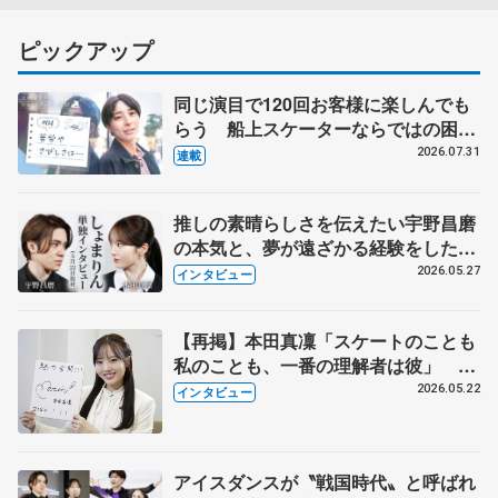
ピックアップ
同じ演目で120回お客様に楽しんでも
らう 船上スケーターならではの困難
とは 影響あったPIW前キャプテン松
2026.07.31
連載
永さんの存在
推しの素晴らしさを伝えたい宇野昌磨
の本気と、夢が遠ざかる経験をした本
田真凜の覚悟
2026.05.27
インタビュー
【再掲】本田真凜「スケートのことも
私のことも、一番の理解者は彼」 引
退時の単独インタビューで語った競技
2026.05.22
インタビュー
人生や家族、恋人、これからの夢…
アイスダンスが〝戦国時代〟と呼ばれ