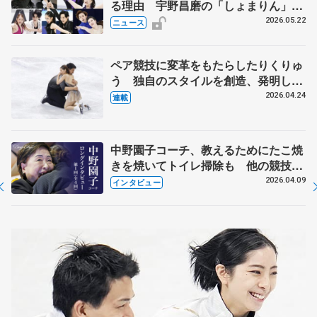
る理由 宇野昌磨の「しょまりん」ら
実力者が相次いで参戦 国内の競争激
2026.05.22
ニュース
化
ペア競技に変革をもたらしたりくりゅ
う 独自のスタイルを創造、発明した
【引退発表後②】
2026.04.24
連載
中野園子コーチ、教えるためにたこ焼
きを焼いてトイレ掃除も 他の競技に
も通用するという坂本花織の筋肉
2026.04.09
インタビュー