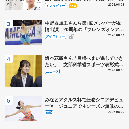
目スケーターの「今」に迫る
2026.08.08
インタビュー
NEW
中野友加里さんら第1回メンバーが友
情出演 20周年の「フレンズオンアイ
ス」 宮本賢二さん、有川梨絵さん、
2026.08.06
アイスショー
田村岳斗さんも
坂本花織さん「目標へまい進していき
たい」 文部科学省スポーツ表彰式で
代表謝辞
2026.08.07
ニュース
みなとアクルス杯で圧巻シニアデビュ
ーＶ ジュニアで４シーズン無敗の島
田麻央
2026.08.07
連載