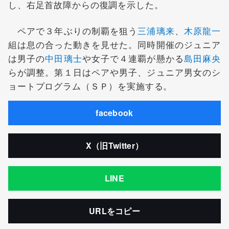
し、右足首故障からの復調を示した。
ペアで３年ぶりの制覇を狙う
三浦璃来
、
木原龍一
組は息の合った動きを見せた。同時開催のジュニア
は男子の
中田璃士
や女子で４連覇が懸かる
島田麻央
らが調整。第１日はペアや男子、ジュニア男女のシ
ョートプログラム（ＳＰ）を実施する。
facebook
X（旧Twitter）
LINE
URLをコピー