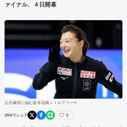
ァイナル、４日開幕
公式練習に臨む坂本花織＝ＩＧアリーナ
0
SNSでシェア