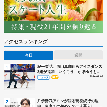
アクセスランキング
今日
週間
紀平梨花、西山真瑚組らアイスダンス
3組が追加 いくこう、かほゆうも、
木下グループ杯
2026.08.08
ニュース
NEW
片伊勢武アミンが語る現役続行の理
由、東京での初めての一人暮らし 注