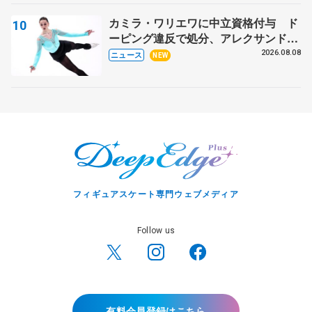
カミラ・ワリエワに中立資格付与 ド
ーピング違反で処分、アレクサンド
ラ・イグナトワも
2026.08.08
ニュース
NEW
フィギュアスケート専門ウェブメディア
Follow us
有料会員登録はこちら