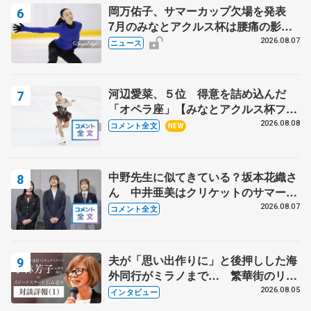
岡万佑子、サマーカップ欠場を発表
7月のみなとアクルス杯は腰痛の影響
で
2026.08.07
ニュース
河辺愛菜、５位 得意を詰め込んだ
「オペラ座」【みなとアクルス杯フリ
ー】
2026.08.08
コメント全文
NEW
中野先生に似てきている？坂本花織さ
ん 中井亜美はクリケットのサマーキ
ャンプに 島田麻央はたくさん試合に
2026.08.07
コメント全文
出て国際大会へ【文部科学省スポーツ
表彰式】
夫が「思い出作りに」と後押しした海
外同行がミラノまで… 繁華街のリン
クでは不良のお兄さんも味方に 小林
2026.08.05
インタビュー
芳子さんが振り返るスケート人生