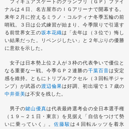
フィギュアスケートのグランプリ（ＧＰ）ファイ
ナルは４日、名古屋市のＩＧアリーナで開幕する。
来年２月に控えるミラノ・コルティナ冬季五輪の前
哨戦。３日は公式練習が始まり、今季限りで引退す
る前世界女王の
坂本花織
は「去年は（３位で）悔し
い結果だった。リベンジしたい」と２年ぶりの優勝
に意欲を示した。
女子は日本勢上位２人が３枠の代表争いで優位と
なる重要な一戦。今季ＧＰ２連勝の
千葉百音
は安定
感を維持。ともにトリプルアクセル（３回転半ジャ
ンプ）が武器の
渡辺倫果
は好調、初出場で１７歳の
中井亜美
は不安を残した。
男子の
鍵山優真
は代表最終選考会の全日本選手権
（１９～２１日・東京）を見据え「自信をつけて勢
いに乗っていく」。
佐藤駿
は４回転ルッツを着氷