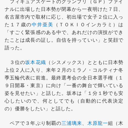
フィギュアスケートのグランプリ（ＧＰ）ファイ
ナルに出場した日本勢が閉幕から一夜明けた７日、
名古屋市内で取材に応じ、初出場で女子２位に入っ
た１７歳の
中井亜美
（ＴＯＫＩＯインカラミ）は
「すごく緊張感のある中で、あれだけの演技ができ
たことは成長の証し。自信を持っていい」と笑顔で
語った。
３位の
坂本花織
（シスメックス）とともに日本勢
上位２人に入り、来年２月のミラノ・コルティナ冬
季五輪代表に前進。最終選考会の全日本選手権（１
９日開幕・東京）に向け「一番の舞台で輝いている
姿を見せたい」と話した。坂本は「１分１秒でも安
心したいので、何としてでも（自動的に代表決定
の）優勝をしたい」と話した。
ペアで３年ぶり制覇の
三浦璃来
、
木原龍一
組（木