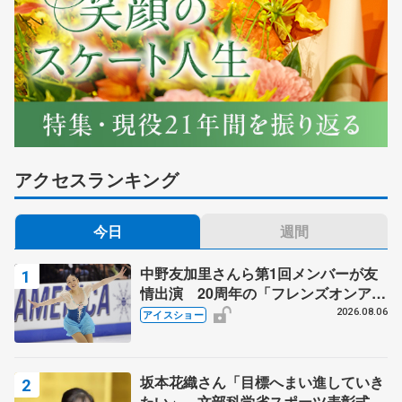
アクセスランキング
今日
週間
中野友加里さんら第1回メンバーが友
情出演 20周年の「フレンズオンアイ
ス」 宮本賢二さん、有川梨絵さん、
2026.08.06
アイスショー
田村岳斗さんも
坂本花織さん「目標へまい進していき
たい」 文部科学省スポーツ表彰式で