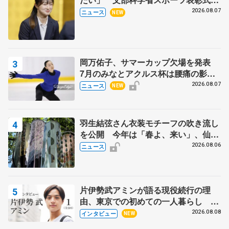
代表謝辞
2026.08.07
ニュース
NEW
岡万佑子、サマーカップ欠場を発表
7月のみなとアクルス杯は腰痛の影響
で
2026.08.07
ニュース
NEW
羽生結弦さん衣装モチーフの吹き流し
を公開 今年は「春よ、来い」、仙台
の瑞鳳殿
2026.08.06
ニュース
片伊勢武アミンが語る現役続行の理
由、東京での初めての一人暮らし 注
目スケーターの「今」に迫る
2026.08.08
インタビュー
NEW