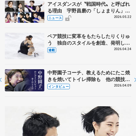
アイスダンスが〝戦国時代〟と呼ばれ
る理由 宇野昌磨の「しょまりん」ら
実力者が相次いで参戦 国内の競争激
2026.05.22
ニュース
化
ペア競技に変革をもたらしたりくりゅ
う 独自のスタイルを創造、発明した
【引退発表後②】
2026.04.24
連載
中野園子コーチ、教えるためにたこ焼
きを焼いてトイレ掃除も 他の競技に
も通用するという坂本花織の筋肉
2026.04.09
インタビュー