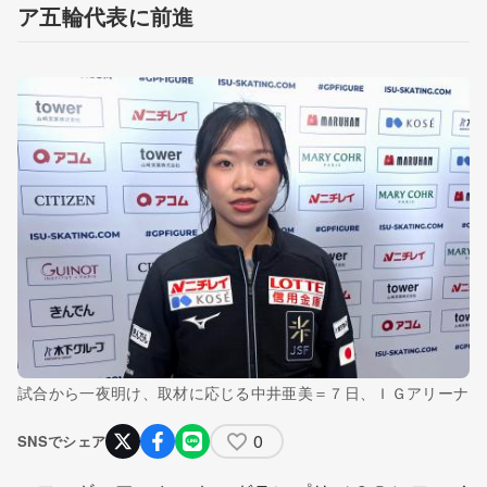
ア五輪代表に前進
試合から一夜明け、取材に応じる中井亜美＝７日、ＩＧアリーナ
0
SNSでシェア