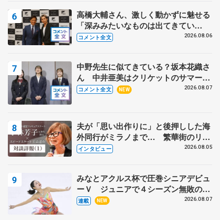
高橋大輔さん、激しく動かずに魅せる
「深みみたいなものは出てきてい
る？」 〝兄さん〟と慕うレジェンド
2026.08.06
コメント全文
野村忠宏さんと和気あいあい
中野先生に似てきている？坂本花織さ
ん 中井亜美はクリケットのサマーキ
ャンプに 島田麻央はたくさん試合に
2026.08.07
コメント全文
NEW
出て国際大会へ【文部科学省スポーツ
表彰式】
夫が「思い出作りに」と後押しした海
外同行がミラノまで… 繁華街のリン
クでは不良のお兄さんも味方に 小林
2026.08.05
インタビュー
芳子さんが振り返るスケート人生
みなとアクルス杯で圧巻シニアデビュ
ーＶ ジュニアで４シーズン無敗の島
田麻央
2026.08.07
連載
NEW