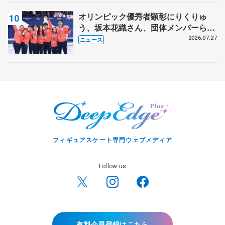
オリンピック優秀者顕彰にりくりゅ
う、坂本花織さん、団体メンバーら
8月7日に文科省が表彰式、ブルーノ・
2026.07.27
ニュース
マルコット、中野園子らコーチも
フィギュアスケート専門ウェブメディア
Follow us
有料会員登録はこちら