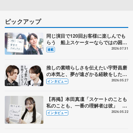
ピックアップ
同じ演目で120回お客様に楽しんでも
らう 船上スケーターならではの困難
とは 影響あったPIW前キャプテン松
2026.07.31
連載
永さんの存在
推しの素晴らしさを伝えたい宇野昌磨
の本気と、夢が遠ざかる経験をした本
田真凜の覚悟
2026.05.27
インタビュー
【再掲】本田真凜「スケートのことも
私のことも、一番の理解者は彼」 引
退時の単独インタビューで語った競技
2026.05.22
インタビュー
人生や家族、恋人、これからの夢…