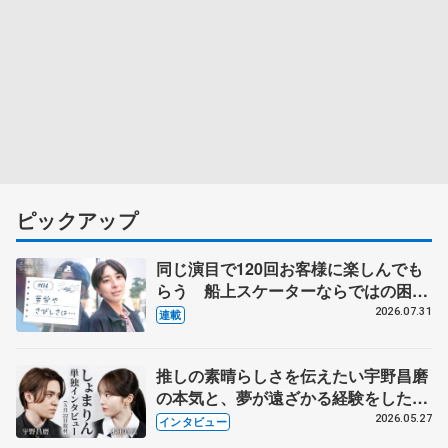
ピックアップ
同じ演目で120回お客様に楽しんでも
らう 船上スケーターならではの困難
とは 影響あったPIW前キャプテン松
2026.07.31
連載
永さんの存在
推しの素晴らしさを伝えたい宇野昌磨
の本気と、夢が遠ざかる経験をした本
田真凜の覚悟
2026.05.27
インタビュー