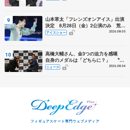
山本草太「フレンズオンアイス」出演
決定 8月28日（金）2公演のみ 荒川
静香さんプロデュース、20周年のアイ
2026.08.05
アイスショー
スショー
高橋大輔さん、金3つの迫力を感嘆
自身のメダルは「どちらに？」 〝リ
ス兄弟〟オリンピック3連覇の野村忠
2026.08.04
ニュース
宏さんと対談
フィギュアスケート専門ウェブメディア