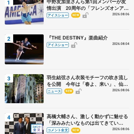
中野友加里さんら第1回メンバーが友
情出演 20周年の「フレンズオンアイ
ス」 宮本賢二さん、有川梨絵さん、
2026.08.06
アイスショー
NEW
田村岳斗さんも
『THE DESTINY』楽曲紹介
2026.08.04
アイスショー
羽生結弦さん衣装モチーフの吹き流し
を公開 今年は「春よ、来い」、仙台
の瑞鳳殿
2026.08.06
ニュース
NEW
高橋大輔さん、激しく動かずに魅せる
「深みみたいなものは出てきてい
る？」 〝兄さん〟と慕うレジェンド
2026.08.06
コメント全文
NEW