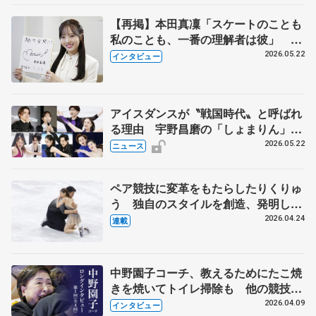
【再掲】本田真凜「スケートのことも
私のことも、一番の理解者は彼」 引
退時の単独インタビューで語った競技
2026.05.22
インタビュー
人生や家族、恋人、これからの夢…
アイスダンスが〝戦国時代〟と呼ばれ
る理由 宇野昌磨の「しょまりん」ら
実力者が相次いで参戦 国内の競争激
2026.05.22
ニュース
化
ペア競技に変革をもたらしたりくりゅ
う 独自のスタイルを創造、発明した
【引退発表後②】
2026.04.24
連載
中野園子コーチ、教えるためにたこ焼
きを焼いてトイレ掃除も 他の競技に
も通用するという坂本花織の筋肉
2026.04.09
インタビュー