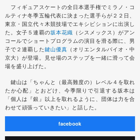
フィギュアスケートの全日本選手権でミラノ・コ
ルティナ冬季五輪代表に決まった選手らが２２日、
東京・国立代々木競技場でエキシビションに出演し
た。女子５連覇の
坂本花織
（シスメックス）がアン
コールでショートプログラムの演目を滑る際に、男
子で２連覇した
鍵山優真
（オリエンタルバイオ・中
京大）が登場。見せ場のステップを一緒に滑って会
場を盛り上げた。
鍵山は「ちゃんと（最高難度の）レベル４を取れ
たか心配」とおどけ、今季限りで引退する坂本は
「個人は『銀』以上を取れるように、団体は力を合
わせて頑張っていきたい」と話した。
facebook