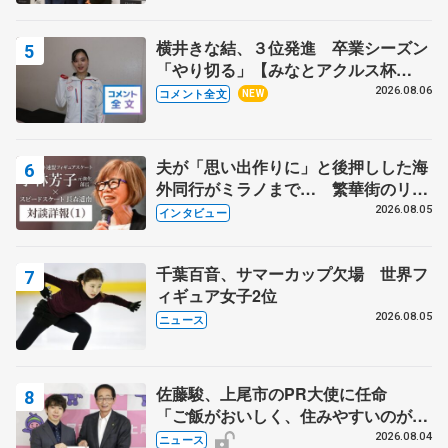
野村忠宏さんと和気あいあい
横井きな結、３位発進 卒業シーズン
「やり切る」【みなとアクルス杯
SP】
2026.08.06
コメント全文
NEW
夫が「思い出作りに」と後押しした海
外同行がミラノまで… 繁華街のリン
クでは不良のお兄さんも味方に 小林
2026.08.05
インタビュー
芳子さんが振り返るスケート人生
千葉百音、サマーカップ欠場 世界フ
ィギュア女子2位
2026.08.05
ニュース
佐藤駿、上尾市のPR大使に任命
「ご飯がおいしく、住みやすいのが魅
力」
2026.08.04
ニュース