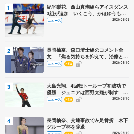
紀平梨花、西山真瑚組らアイスダンス
3組が追加 いくこう、かほゆうも、
木下グループ杯
2026.08.08
ニュース
長岡柚奈、森口澄士組のコメント全
文 「焦る気持ちを抑えて、治療とリ
ハビリに専念」、木下グループ杯辞退
2026.08.10
ニュース
NEW
で
大島光翔、4回転トーループ初成功で
優勝 ジュニアは西野太翔が制す 関
東サマートロフィー最終日
2026.08.10
ニュース
NEW
長岡柚奈、交通事故で左足骨折 木下
グループ杯を辞退
2026.08.10
ニュース