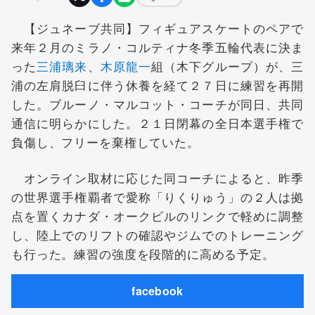
【ジュネーブ共同】フィギュアスケートのペアで
来年２月のミラノ・コルティナ冬季五輪代表に決ま
った
三浦璃来
、
木原龍一
組（木下グループ）が、三
浦の左肩脱臼に伴う休養を経て２７日に練習を再開
した。ブルーノ・マルコット・コーチが同日、共同
通信に明らかにした。２１日閉幕の全日本選手権で
負傷し、フリーを棄権していた。
オンライン取材に応じた同コーチによると、昨季
の世界選手権覇者で愛称「りくりゅう」の２人は拠
点を置くカナダ・オークビルのリンクで軽めに調整
し、陸上でのリフトの確認やジムでのトレーニング
も行った。練習の強度を段階的に高める予定。
facebook