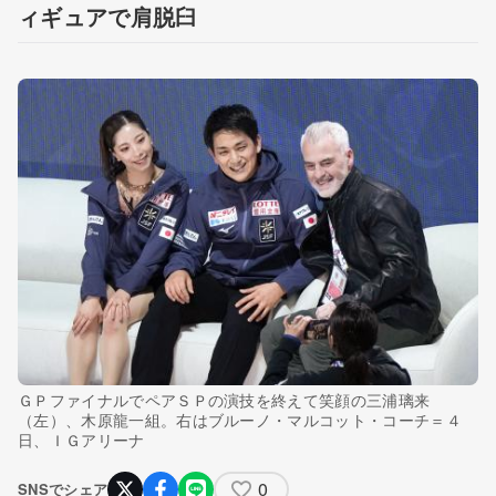
ィギュアで肩脱臼
ＧＰファイナルでペアＳＰの演技を終えて笑顔の三浦璃来
（左）、木原龍一組。右はブルーノ・マルコット・コーチ＝４
日、ＩＧアリーナ
0
SNSでシェア