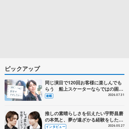
ピックアップ
同じ演目で120回お客様に楽しんでも
らう 船上スケーターならではの困難
とは 影響あったPIW前キャプテン松
2026.07.31
連載
永さんの存在
推しの素晴らしさを伝えたい宇野昌磨
の本気と、夢が遠ざかる経験をした本
田真凜の覚悟
2026.05.27
インタビュー