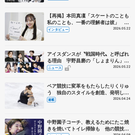
【再掲】本田真凜「スケートのことも
私のことも、一番の理解者は彼」 引
退時の単独インタビューで語った競技
2026.05.22
インタビュー
人生や家族、恋人、これからの夢…
アイスダンスが〝戦国時代〟と呼ばれ
る理由 宇野昌磨の「しょまりん」ら
実力者が相次いで参戦 国内の競争激
2026.05.22
ニュース
化
ペア競技に変革をもたらしたりくりゅ
う 独自のスタイルを創造、発明した
【引退発表後②】
2026.04.24
連載
中野園子コーチ、教えるためにたこ焼
きを焼いてトイレ掃除も 他の競技に
2026.04.09