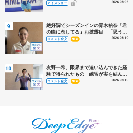
ス」 宮本賢二さん、有川梨絵さん、
2026.08.06
アイスショー
田村岳斗さんも
絶好調でシーズンインの青木祐奈「君
の瞳に恋してる」お披露目 「思う人
を狙う…キャッチするような」【サマ
2026.08.10
コメント全文
NEW
ーカップ女子SP】
友野一希、限界まで追い込んできた経
験で得られたもの 練習が実を結んだ
アジアントロフィー 【サマーカップ
2026.08.10
コメント全文
NEW
男子SP】