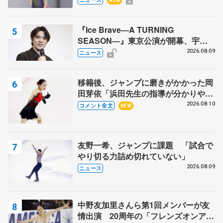
NEW
『Ice Brave―A TURNING
SEASON―』東京公演が開幕、宇野
昌磨の『Ice Brave』にかける思いを
2026.08.09
ニュース
知る記事 5選
移籍後、ジャンプに磨きがかかった岡
田芽依「浜田先生の指導が分かりやす
く、しっくりくる」 苦戦中のオンラ
2026.08.10
コメント全文
NEW
イン課題は…【サマーカップ･ジュニ
ア女子SP】
友野一希、ジャンプに課題 「試合で
やり切る力詰め切れていない」
2026.08.09
ニュース
中野友加里さんら第1回メンバーが友
情出演 20周年の「フレンズオンアイ