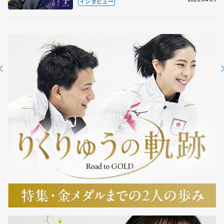
も通用するという坂本花織の筋肉
インタビュー