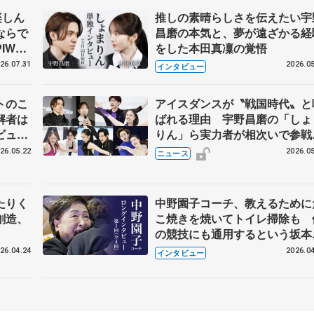
楽しん
推しの素晴らしさを伝えたい宇
ならで
昌磨の本気と、夢が遠ざかる経
IW前
をした本田真凜の覚悟
26.07.31
2026.05
インタビュー
トのこ
アイスダンスが〝戦国時代〟と
解者は
ばれる理由 宇野昌磨の「しょ
ビュー
りん」ら実力者が相次いで参
恋人、
国内の競争激化
26.05.22
2026.05
ニュース
たりく
中野園子コーチ、教えるために
創造、
こ焼きを焼いてトイレ掃除も 
の競技にも通用するという坂本
織の筋肉
26.04.24
2026.04
インタビュー