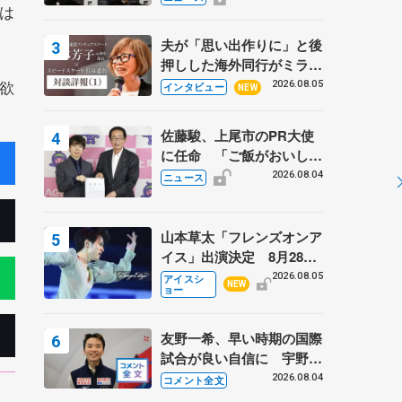
は
弟〟オリンピック3連覇の
野村忠宏さんと対談
夫が「思い出作りに」と後
押しした海外同行がミラノ
まで… 繁華街のリンクで
欲
2026.08.05
インタビュー
NEW
は不良のお兄さんも味方
に 小林芳子さんが振り返
佐藤駿、上尾市のPR大使
るスケート人生
に任命 「ご飯がおいし
く、住みやすいのが魅力」
2026.08.04
ニュース
山本草太「フレンズオンア
イス」出演決定 8月28日
（金）2公演のみ 荒川静
2026.08.05
アイスシ
NEW
ョー
香さんプロデュース、20
周年のアイスショー
友野一希、早い時期の国際
試合が良い自信に 宇野昌
磨の現役復帰に思っている
2026.08.04
コメント全文
こと 【アジアンオープン