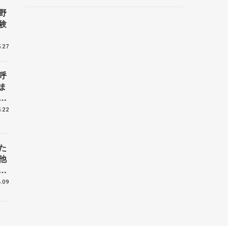
ントロフィー女子フリー】
野
験
.27
呼
ま
戦
.22
た
他
花
.09