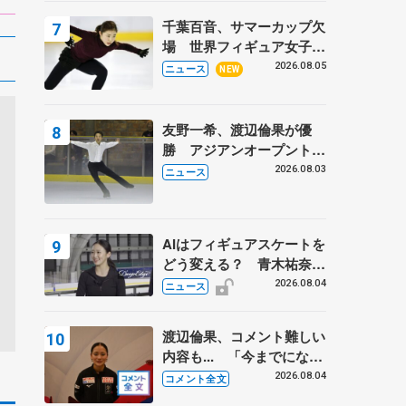
トロフィーフリー】
千葉百音、サマーカップ欠
場 世界フィギュア女子2
位
2026.08.05
ニュース
NEW
友野一希、渡辺倫果が優
勝 アジアンオープントロ
フィー
2026.08.03
ニュース
AIはフィギュアスケートを
どう変える？ 青木祐奈と
考える採点、トレーニング
2026.08.04
ニュース
の未来
渡辺倫果、コメント難しい
内容も... 「今までにない
くらい早めに仕上げられて
2026.08.04
コメント全文
いる」 【アジアンオープ