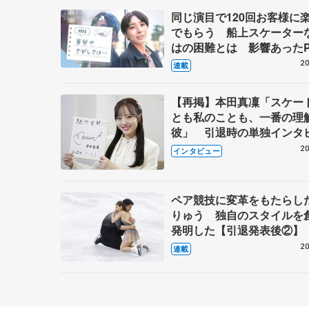
同じ演目で120回お客様に
でもらう 船上スケーター
はの困難とは 影響あったP
キャプテン松永さんの存在
20
連載
【再掲】本田真凜「スケー
とも私のことも、一番の理
彼」 引退時の単独インタ
で語った競技人生や家族、
20
インタビュー
これからの夢…
ペア競技に変革をもたらし
りゅう 独自のスタイルを
発明した【引退発表後②】
20
連載