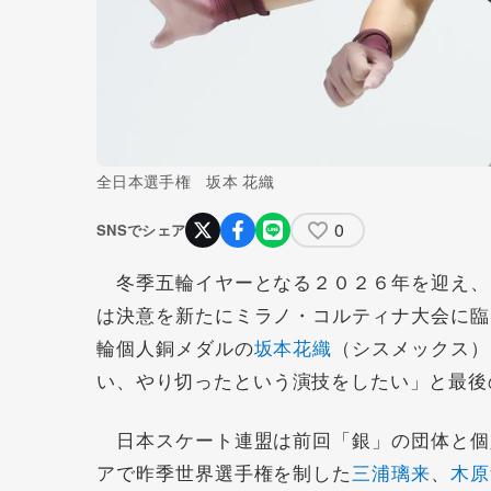
全日本選手権 坂本 花織
0
SNSでシェア
冬季五輪イヤーとなる２０２６年を迎え、
は決意を新たにミラノ・コルティナ大会に臨
輪個人銅メダルの
坂本花織
（シスメックス）
い、やり切ったという演技をしたい」と最後
日本スケート連盟は前回「銀」の団体と個
アで昨季世界選手権を制した
三浦璃来
、
木原