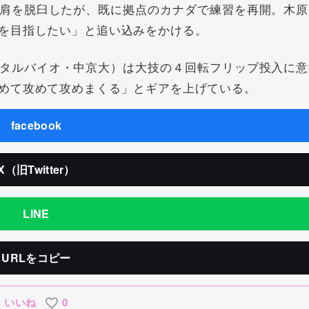
肩を脱臼したが、既に拠点のカナダで練習を再開。木原
を目指したい」と追い込みをかける。
タルバイオ・中京大）は大技の４回転フリップ投入に意
めて攻めて攻めまくる」とギアを上げている。
facebook
X（旧Twitter）
LINE
URLをコピー
いいね
0