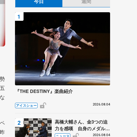
今日
週間
勢
五
『THE DESTINY』楽曲紹介
な
2026.08.04
アイスショー
高橋大輔さん、金3つの迫
ペ
力を感嘆 自身のメダルは
昨
「どちらに？」 〝リス兄
2026.08.04
ニュース