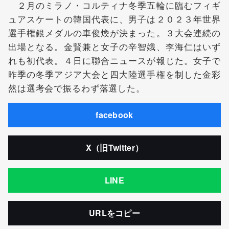
２月のミラノ・コルティナ冬季五輪に臨むフィギ
ュアスケートの韓国代表に、男子は２０２３年世界
選手権銀メダルの車俊煥が決まった。３大会連続の
出場となる。金賢兼と女子の辛智娥、李海仁はいず
れも初代表。４日に聯合ニュースが報じた。女子で
昨季の冬季アジア大会と四大陸選手権を制した金彩
然は選考会で振るわず落選した。
facebook
X（旧Twitter）
LINE
URLをコピー