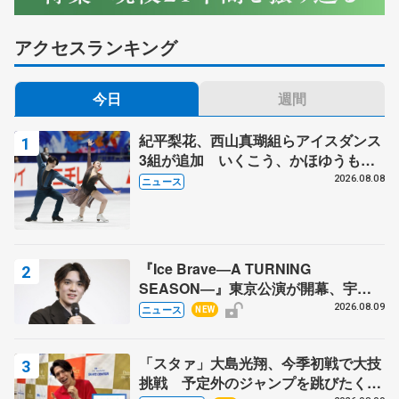
アクセスランキング
今日
週間
紀平梨花、西山真瑚組らアイスダンス
3組が追加 いくこう、かほゆうも、
木下グループ杯
2026.08.08
ニュース
『Ice Brave―A TURNING
SEASON―』東京公演が開幕、宇野
昌磨の『Ice Brave』にかける思いを
2026.08.09
ニュース
NEW
知る記事 5選
「スタァ」大島光翔、今季初戦で大技
挑戦 予定外のジャンプを跳びたくな