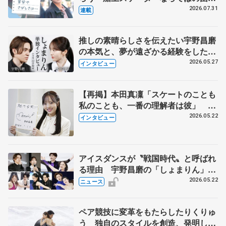
とは 影響あったPIW前キャプテン松
2026.07.31
連載
永さんの存在
推しの素晴らしさを伝えたい宇野昌磨
の本気と、夢が遠ざかる経験をした本
田真凜の覚悟
2026.05.27
インタビュー
【再掲】本田真凜「スケートのことも
私のことも、一番の理解者は彼」 引
退時の単独インタビューで語った競技
2026.05.22
インタビュー
人生や家族、恋人、これからの夢…
アイスダンスが〝戦国時代〟と呼ばれ
る理由 宇野昌磨の「しょまりん」ら
実力者が相次いで参戦 国内の競争激
2026.05.22
ニュース
化
ペア競技に変革をもたらしたりくりゅ
う 独自のスタイルを創造、発明した