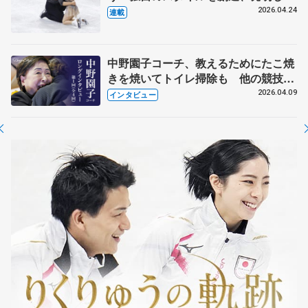
【引退発表後②】
2026.04.24
連載
中野園子コーチ、教えるためにたこ焼
きを焼いてトイレ掃除も 他の競技に
も通用するという坂本花織の筋肉
2026.04.09
インタビュー