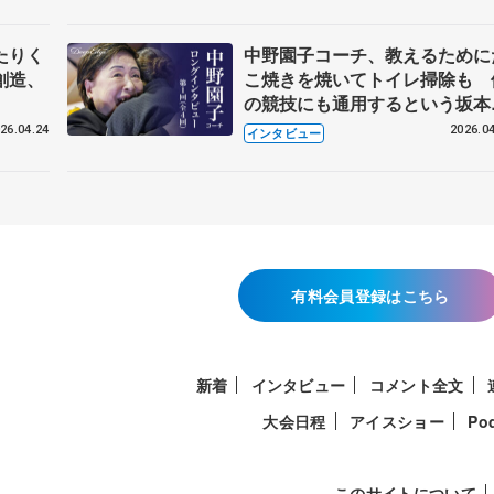
たりく
中野園子コーチ、教えるために
創造、
こ焼きを焼いてトイレ掃除も 
の競技にも通用するという坂本
織の筋肉
26.04.24
2026.04
インタビュー
有料会員登録はこちら
新着
インタビュー
コメント全文
大会日程
アイスショー
Po
このサイトについて