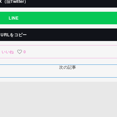
X（旧Twitter）
LINE
URLをコピー
いいね
0
次の記事