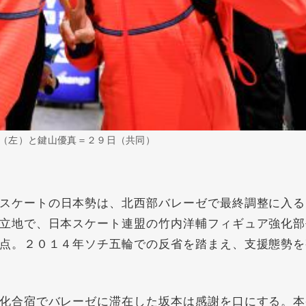
（左）と鍵山優真＝２９日（共同）
スケートの日本勢は、北西部バレーゼで最終調整に入る
立地で、日本スケート連盟の竹内洋輔フィギュア強化部
点。２０１４年ソチ五輪での反省を踏まえ、支援態勢を
化合宿でバレーゼに滞在した坂本は感謝を口にする。本