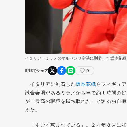
イタリア・ミラノのマルペンサ空港に到着した坂本花織
0
SNSでシェア
イタリアに到着した
坂本花織
らフィギュア
試合会場があるミラノから車で約１時間の好
が「最高の環境を勝ち取れた」と誇る独自拠
えた。
「すごく恵まれている」。２４年８月に強