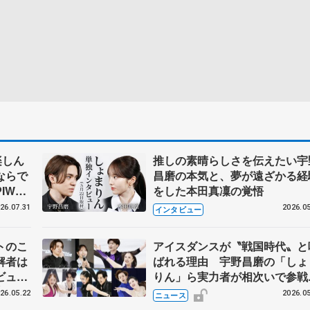
楽しん
推しの素晴らしさを伝えたい宇
ならで
昌磨の本気と、夢が遠ざかる経
IW前
をした本田真凜の覚悟
26.07.31
2026.05
インタビュー
トのこ
アイスダンスが〝戦国時代〟と
解者は
ばれる理由 宇野昌磨の「しょ
ビュー
りん」ら実力者が相次いで参
恋人、
国内の競争激化
26.05.22
2026.05
ニュース