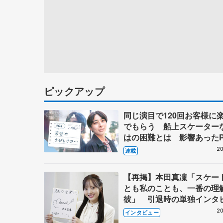
ピックアップ
同じ演目で120回お客様に
でもらう 船上スケーター
はの困難とは 影響あったP
キャプテン松永さんの存在
20
連載
【再掲】本田真凜「スケー
とも私のことも、一番の理
彼」 引退時の単独インタ
で語った競技人生や家族、
20
インタビュー
これからの夢…