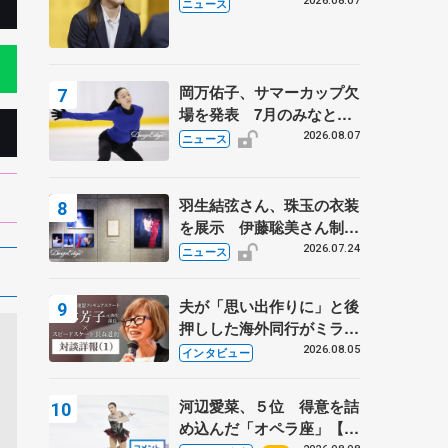
学省スポーツ表彰式で代表
2026.08.07
ニュース
謝辞
岡万佑子、サマーカップ欠
場を発表 7月のみなとア
クルス杯は腰痛の影響で
2026.08.07
ニュース
羽生結弦さん、珠玉の衣装
を展示 伊藤聡美さん制作
の一点もの、矢口亨さんが
2026.07.24
ニュース
撮影
夫が「思い出作りに」と後
押しした海外同行がミラノ
まで… 繁華街のリンクで
2026.08.05
インタビュー
は不良のお兄さんも味方
に 小林芳子さんが振り返
河辺愛菜、５位 得意を詰
るスケート人生
め込んだ「オペラ座」【み