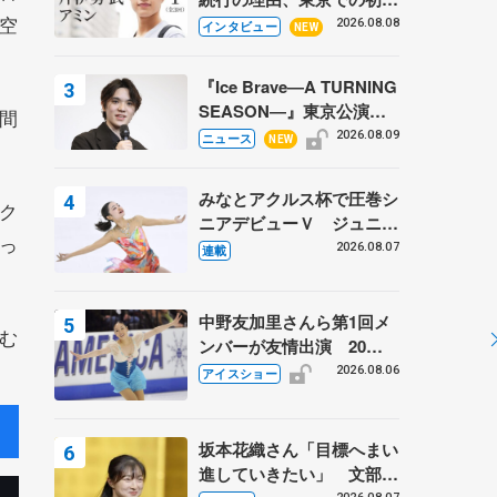
空
ての一人暮らし 注目スケ
2026.08.08
インタビュー
NEW
ーターの「今」に迫る
『Ice Brave―A TURNING
SEASON―』東京公演が
間
開幕、宇野昌磨の『Ice
2026.08.09
ニュース
NEW
Brave』にかける思いを知
る記事 5選
みなとアクルス杯で圧巻シ
ク
ニアデビューＶ ジュニア
っ
で４シーズン無敗の島田麻
2026.08.07
連載
央
中野友加里さんら第1回メ
む
ンバーが友情出演 20周
年の「フレンズオンアイ
2026.08.06
アイスショー
ス」 宮本賢二さん、有川
梨絵さん、田村岳斗さんも
坂本花織さん「目標へまい
進していきたい」 文部科