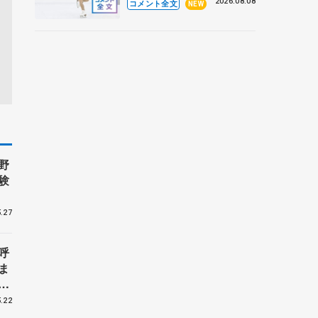
なとアクルス杯フリー】
2026.08.08
コメント全文
NEW
野
験
.27
呼
ま
戦
.22