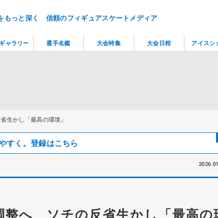
をもっと深く 信頼のフィギュアスケートメディア
ギャラリー
選手名鑑
大会特集
大会日程
アイスシ
反省生かし「最高の環境」
見つけやすく。登録はこちら
2026.01
調整へ ソチの反省生かし「最高の