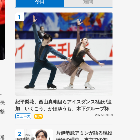
今日
週間
。
長
紀平梨花、西山真瑚組らアイスダンス3組が追
加 いくこう、かほゆうも、木下グループ杯
整
2026.08.08
ニュース
NEW
片伊勢武アミンが語る現役
番
続行の理由、東京での初め