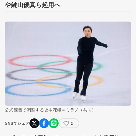
や鍵山優真ら起用へ
公式練習で調整する坂本花織＝ミラノ（共同）
0
SNSでシェア