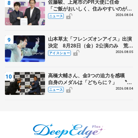
佐藤駿、上尾市のPR大使に任命
「ご飯がおいしく、住みやすいのが魅
力」
2026.08.04
ニュース
山本草太「フレンズオンアイス」出演
決定 8月28日（金）2公演のみ 荒川
静香さんプロデュース、20周年のアイ
2026.08.05
アイスショー
スショー
高橋大輔さん、金3つの迫力を感嘆
自身のメダルは「どちらに？」 〝リ
ス兄弟〟オリンピック3連覇の野村忠
2026.08.04
ニュース
宏さんと対談