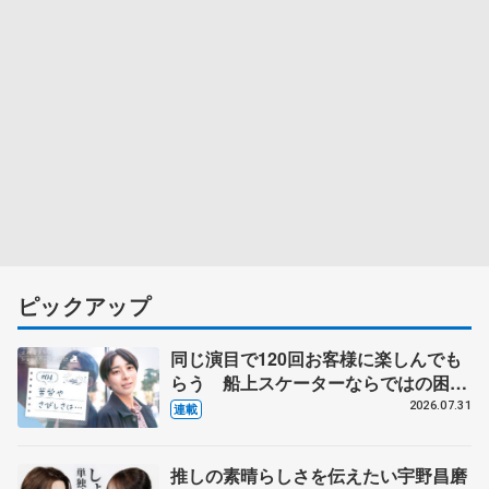
ピックアップ
同じ演目で120回お客様に楽しんでも
らう 船上スケーターならではの困難
とは 影響あったPIW前キャプテン松
2026.07.31
連載
永さんの存在
推しの素晴らしさを伝えたい宇野昌磨