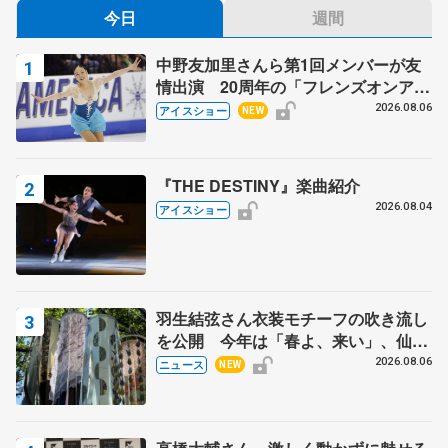
今日
週間
中野友加里さんら第1回メンバーが友
情出演 20周年の「フレンズオンアイ
ス」 宮本賢二さん、有川梨絵さん、
2026.08.06
アイスショー
NEW
田村岳斗さんも
『THE DESTINY』楽曲紹介
2026.08.04
アイスショー
羽生結弦さん衣装モチーフの吹き流し
を公開 今年は「春よ、来い」、仙台
の瑞鳳殿
2026.08.06
ニュース
NEW