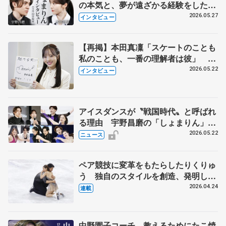
の本気と、夢が遠ざかる経験をした本
田真凜の覚悟
2026.05.27
インタビュー
【再掲】本田真凜「スケートのことも
私のことも、一番の理解者は彼」 引
退時の単独インタビューで語った競技
2026.05.22
インタビュー
人生や家族、恋人、これからの夢…
アイスダンスが〝戦国時代〟と呼ばれ
る理由 宇野昌磨の「しょまりん」ら
実力者が相次いで参戦 国内の競争激
2026.05.22
ニュース
化
ペア競技に変革をもたらしたりくりゅ
う 独自のスタイルを創造、発明した
【引退発表後②】
2026.04.24
連載
中野園子コーチ、教えるためにたこ焼