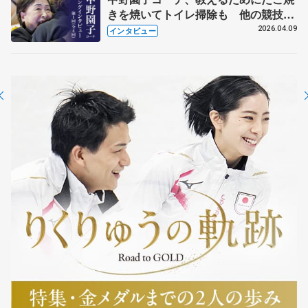
きを焼いてトイレ掃除も 他の競技に
も通用するという坂本花織の筋肉
2026.04.09
インタビュー