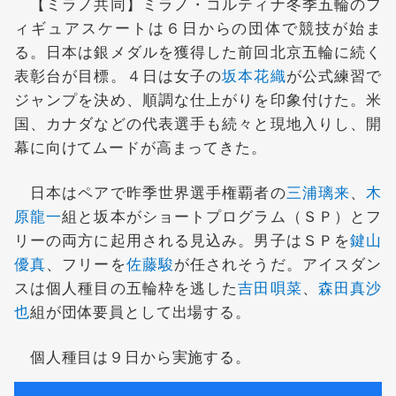
【ミラノ共同】ミラノ・コルティナ冬季五輪のフ
ィギュアスケートは６日からの団体で競技が始ま
る。日本は銀メダルを獲得した前回北京五輪に続く
表彰台が目標。４日は女子の
坂本花織
が公式練習で
ジャンプを決め、順調な仕上がりを印象付けた。米
国、カナダなどの代表選手も続々と現地入りし、開
幕に向けてムードが高まってきた。
日本はペアで昨季世界選手権覇者の
三浦璃来
、
木
原龍一
組と坂本がショートプログラム（ＳＰ）とフ
リーの両方に起用される見込み。男子はＳＰを
鍵山
優真
、フリーを
佐藤駿
が任されそうだ。アイスダン
スは個人種目の五輪枠を逃した
吉田唄菜
、
森田真沙
也
組が団体要員として出場する。
個人種目は９日から実施する。