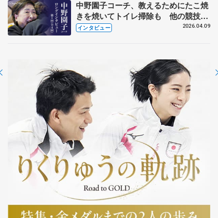
中野園子コーチ、教えるためにたこ焼
きを焼いてトイレ掃除も 他の競技に
も通用するという坂本花織の筋肉
2026.04.09
インタビュー