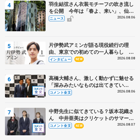
羽生結弦さん衣装モチーフの吹き流し
を公開 今年は「春よ、来い」、仙台
の瑞鳳殿
2026.08.06
ニュース
片伊勢武アミンが語る現役続行の理
由、東京での初めての一人暮らし 注
目スケーターの「今」に迫る
2026.08.08
インタビュー
NEW
高橋大輔さん、激しく動かずに魅せる
「深みみたいなものは出てきてい
る？」 〝兄さん〟と慕うレジェンド
2026.08.06
コメント全文
野村忠宏さんと和気あいあい
中野先生に似てきている？坂本花織さ
ん 中井亜美はクリケットのサマーキ
ャンプに 島田麻央はたくさん試合に
2026.08.07
コメント全文
NEW
出て国際大会へ【文部科学省スポーツ
表彰式】