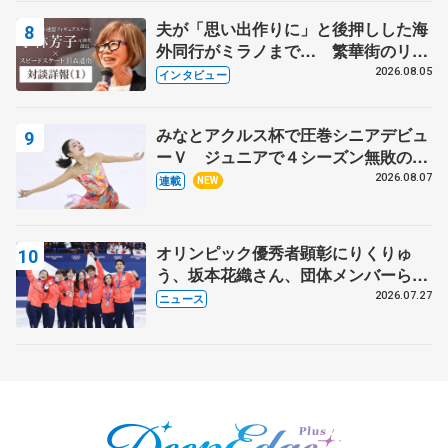
夫が「思い出作りに」と後押しした海
外同行がミラノまで… 繁華街のリン
クでは不良のお兄さんも味方に 小林
2026.08.05
インタビュー
芳子さんが振り返るスケート人生
みなとアクルス杯で圧巻シニアデビュ
ーＶ ジュニアで４シーズン無敗の島
田麻央
2026.08.07
連載
NEW
オリンピック優秀者顕彰にりくりゅ
う、坂本花織さん、団体メンバーら
8月7日に文科省が表彰式、ブルーノ・
2026.07.27
ニュース
マルコット、中野園子らコーチも