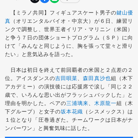
【ミラノ共同】フィギュアスケート男子の
鍵山優
真
（オリエンタルバイオ・中京大）が６日、練習リ
ンクで調整し、世界王者イリア・マリニン（米国）
と争う７日の団体ショートプログラム（ＳＰ）に向
けて「みんなと同じように、胸を張って堂々と滑り
たい」と意気込みを語った。
日本は初日を終えて前回覇者の米国と２点差の２
位。アイスダンスの
吉田唄菜
、
森田真沙也
組（木下
アカデミー）の演技後には応援席で涙し「同じ２２
歳で、いろんな思い出がフラッシュバックした」と
理由を明かした。ペアの
三浦璃来
、
木原龍一
組（木
下グループ）と女子の
坂本花織
（シスメックス）は
１位となり「圧巻過ぎた。チームワークは日本がナ
ンバーワン」と興奮気味に話した。