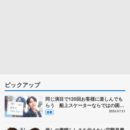
ピックアップ
同じ演目で120回お客様に楽しんでも
らう 船上スケーターならではの困難
とは 影響あったPIW前キャプテン松
2026.07.31
連載
永さんの存在
推しの素晴らしさを伝えたい宇野昌磨