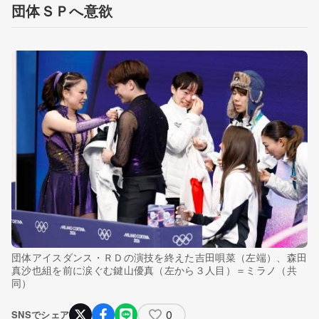
団体ＳＰへ意欲
団体アイスダンス・ＲＤの演技を終えた吉田唄菜（左端）、森田
真沙也組を前に涙ぐむ鍵山優真（左から３人目）＝ミラノ（共
同）
0
SNSでシェア