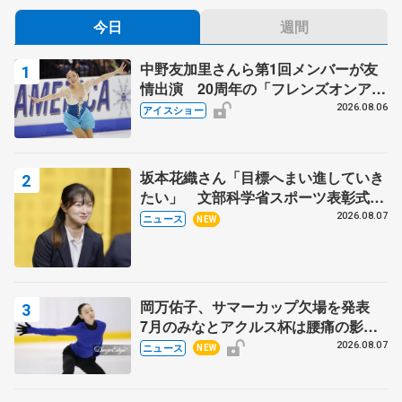
今日
週間
中野友加里さんら第1回メンバーが友
情出演 20周年の「フレンズオンアイ
ス」 宮本賢二さん、有川梨絵さん、
2026.08.06
アイスショー
田村岳斗さんも
坂本花織さん「目標へまい進していき
たい」 文部科学省スポーツ表彰式で
代表謝辞
2026.08.07
ニュース
NEW
岡万佑子、サマーカップ欠場を発表
7月のみなとアクルス杯は腰痛の影響
で
2026.08.07
ニュース
NEW