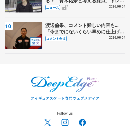
る？ 青木祐奈と考える採点、トレー
ニングの未来
2026.08.04
ニュース
渡辺倫果、コメント難しい内容も...
「今までにないくらい早めに仕上げら
れている」 【アジアンオープントロ
2026.08.04
コメント全文
フィー女子フリー】
フィギュアスケート専門ウェブメディア
Follow us