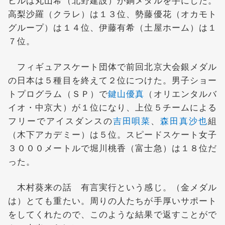
高梨沙羅（クラレ）は１３位、勢藤優花（オカモト
グループ）は１４位、伊藤有希（土屋ホーム）は１
７位。
フィギュアスケート団体で前回北京大会銀メダル
の日本は５種目を終えて２位につけた。男子ショー
トプログラム（ＳＰ）で
鍵山優真
（オリエンタルバ
イオ・中京大）が１位になり、上位５チームによる
フリーでアイスダンスの
吉田唄菜
、
森田真沙也
組
（木下アカデミー）は５位。スピードスケート女子
３０００メートルで堀川桃香（富士急）は１８位だ
った。
木村葵来の話 有言実行という感じ。（金メダル
は）とても重たい。周りの人たちが手厚いサポート
をしてくれたので、このような結果で返すことがで