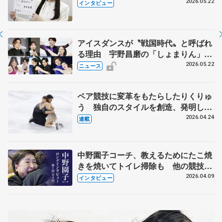
退時の単独インタビューで語った競技
2026.05.22
インタビュー
人生や家族、恋人、これからの夢…
アイスダンスが〝戦国時代〟と呼ばれ
る理由 宇野昌磨の「しょまりん」ら
実力者が相次いで参戦 国内の競争激
2026.05.22
ニュース
化
ペア競技に変革をもたらしたりくりゅ
う 独自のスタイルを創造、発明した
【引退発表後②】
2026.04.24
連載
中野園子コーチ、教えるためにたこ焼
きを焼いてトイレ掃除も 他の競技に
も通用するという坂本花織の筋肉
2026.04.09
インタビュー