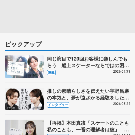
ピックアップ
同じ演目で120回お客様に楽しんでも
らう 船上スケーターならではの困難
とは 影響あったPIW前キャプテン松
2026.07.31
連載
永さんの存在
推しの素晴らしさを伝えたい宇野昌磨
の本気と、夢が遠ざかる経験をした本
田真凜の覚悟
2026.05.27
インタビュー
【再掲】本田真凜「スケートのことも
私のことも、一番の理解者は彼」 引