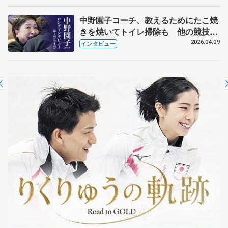
中野園子コーチ、教えるためにたこ焼
きを焼いてトイレ掃除も 他の競技に
も通用するという坂本花織の筋肉
2026.04.09
インタビュー