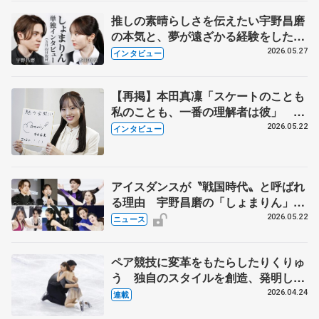
推しの素晴らしさを伝えたい宇野昌磨
の本気と、夢が遠ざかる経験をした本
田真凜の覚悟
2026.05.27
インタビュー
【再掲】本田真凜「スケートのことも
私のことも、一番の理解者は彼」 引
退時の単独インタビューで語った競技
2026.05.22
インタビュー
人生や家族、恋人、これからの夢…
アイスダンスが〝戦国時代〟と呼ばれ
る理由 宇野昌磨の「しょまりん」ら
実力者が相次いで参戦 国内の競争激
2026.05.22
ニュース
化
ペア競技に変革をもたらしたりくりゅ
う 独自のスタイルを創造、発明した
【引退発表後②】
2026.04.24
連載