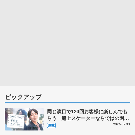
ピックアップ
同じ演目で120回お客様に楽しんでも
らう 船上スケーターならではの困難
とは 影響あったPIW前キャプテン松
2026.07.31
連載
永さんの存在