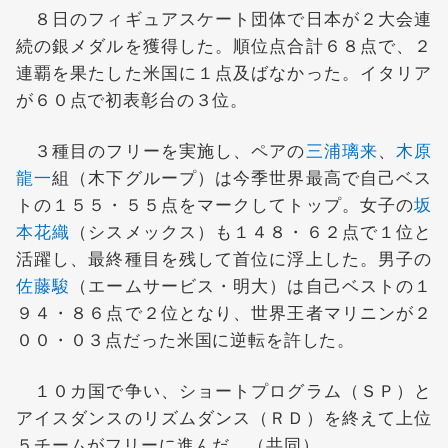
８日のフィギュアスケート団体で日本が２大会連
続の銀メダルを獲得した。順位点合計６８点で、２
連覇を果たした米国に１点及ばなかった。イタリア
が６０点で初表彰台の３位。
３種目のフリーを実施し、ペアの
三浦璃来
、
木原
龍一
組（木下グループ）は今季世界最高で自己ベス
トの１５５・５５点をマークしてトップ。女子の
坂
本花織
（シスメックス）も１４８・６２点で１位と
活躍し、最終種目を残して首位に浮上した。男子の
佐藤駿
（エームサービス・明大）は自己ベストの１
９４・８６点で２位となり、世界王者マリニンが２
００・０３点だった米国に逆転を許した。
１０カ国で争い、ショートプログラム（ＳＰ）と
アイスダンスのリズムダンス（ＲＤ）を終えて上位
５チームがフリーに進んだ。（共同）