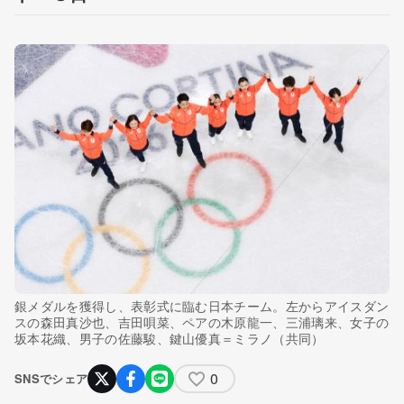
銀メダルを獲得し、表彰式に臨む日本チーム。左からアイスダン
スの森田真沙也、吉田唄菜、ペアの木原龍一、三浦璃来、女子の
坂本花織、男子の佐藤駿、鍵山優真＝ミラノ（共同）
0
SNSでシェア