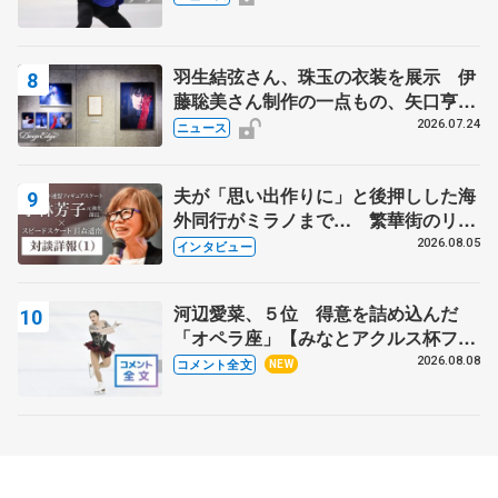
羽生結弦さん、珠玉の衣装を展示 伊
藤聡美さん制作の一点もの、矢口亨さ
んが撮影
2026.07.24
ニュース
夫が「思い出作りに」と後押しした海
外同行がミラノまで… 繁華街のリン
クでは不良のお兄さんも味方に 小林
2026.08.05
インタビュー
芳子さんが振り返るスケート人生
河辺愛菜、５位 得意を詰め込んだ
「オペラ座」【みなとアクルス杯フリ
ー】
2026.08.08
コメント全文
NEW