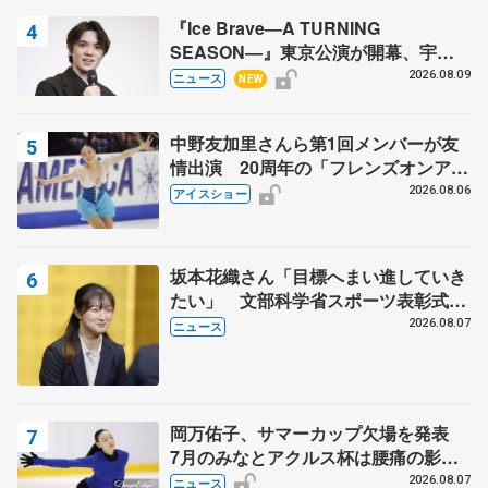
『Ice Brave―A TURNING
SEASON―』東京公演が開幕、宇野
昌磨の『Ice Brave』にかける思いを
2026.08.09
ニュース
NEW
知る記事 5選
中野友加里さんら第1回メンバーが友
情出演 20周年の「フレンズオンアイ
ス」 宮本賢二さん、有川梨絵さん、
2026.08.06
アイスショー
田村岳斗さんも
坂本花織さん「目標へまい進していき
たい」 文部科学省スポーツ表彰式で
代表謝辞
2026.08.07
ニュース
岡万佑子、サマーカップ欠場を発表
7月のみなとアクルス杯は腰痛の影響
で
2026.08.07
ニュース