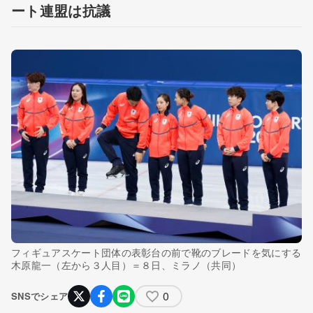
ート連盟は抗議
フィギュアスケート団体の表彰台の前で靴のブレードを気にする
木原龍一（左から３人目）＝８日、ミラノ（共同）
0
SNSでシェア