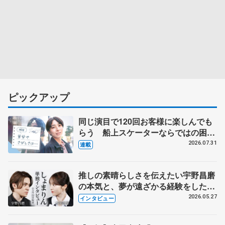
ピックアップ
同じ演目で120回お客様に楽しんでも
らう 船上スケーターならではの困難
とは 影響あったPIW前キャプテン松
2026.07.31
連載
永さんの存在
推しの素晴らしさを伝えたい宇野昌磨
の本気と、夢が遠ざかる経験をした本
田真凜の覚悟
2026.05.27
インタビュー