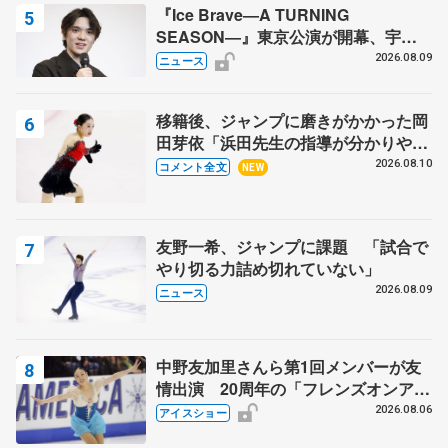
『Ice Brave―A TURNING
SEASON―』東京公演が開幕、宇野
昌磨の『Ice Brave』にかける思いを
2026.08.09
ニュース
知る記事 5選
移籍後、ジャンプに磨きがかかった岡
田芽依「浜田先生の指導が分かりやす
く、しっくりくる」 苦戦中のオンラ
2026.08.10
コメント全文
NEW
イン課題は…【サマーカップ･ジュニ
ア女子SP】
友野一希、ジャンプに課題 「試合で
やり切る力詰め切れていない」
2026.08.09
ニュース
中野友加里さんら第1回メンバーが友
情出演 20周年の「フレンズオンアイ
ス」 宮本賢二さん、有川梨絵さん、
2026.08.06
アイスショー
田村岳斗さんも