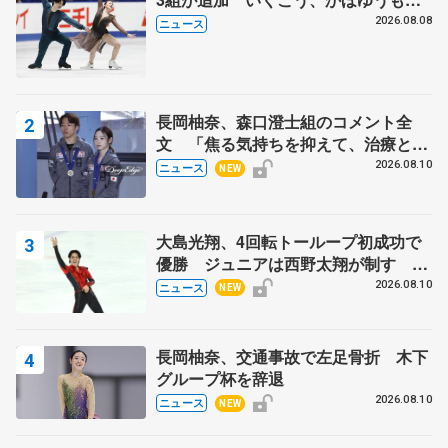
木下グループ杯
2026.08.08
ニュース
長岡柚奈、森口澄士組のコメント全
文 「焦る気持ちを抑えて、治療とリ
ハビリに専念」、木下グループ杯辞退
2026.08.10
ニュース
NEW
で
大島光翔、4回転トーループ初成功で
優勝 ジュニアは西野太翔が制す 関
東サマートロフィー最終日
2026.08.10
ニュース
NEW
長岡柚奈、交通事故で左足骨折 木下
グループ杯を辞退
2026.08.10
ニュース
NEW