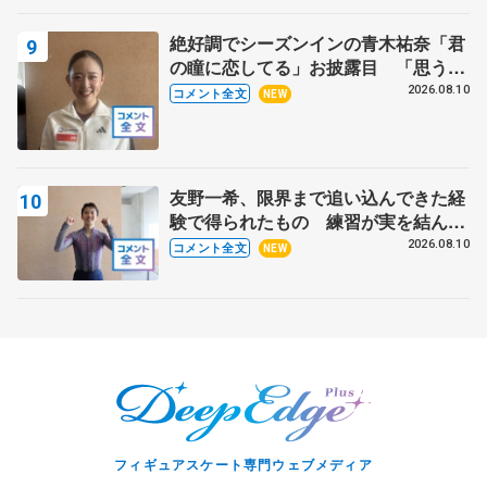
絶好調でシーズンインの青木祐奈「君
の瞳に恋してる」お披露目 「思う人
を狙う…キャッチするような」【サマ
2026.08.10
コメント全文
NEW
ーカップ女子SP】
友野一希、限界まで追い込んできた経
験で得られたもの 練習が実を結んだ
アジアントロフィー 【サマーカップ
2026.08.10
コメント全文
NEW
男子SP】
フィギュアスケート専門ウェブメディア