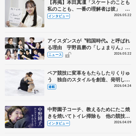
【再掲】本田真凜「スケートのことも
私のことも、一番の理解者は彼」 引
退時の単独インタビューで語った競技
2026.05.22
インタビュー
人生や家族、恋人、これからの夢…
アイスダンスが〝戦国時代〟と呼ばれ
る理由 宇野昌磨の「しょまりん」ら
実力者が相次いで参戦 国内の競争激
2026.05.22
ニュース
化
ペア競技に変革をもたらしたりくりゅ
う 独自のスタイルを創造、発明した
【引退発表後②】
2026.04.24
連載
中野園子コーチ、教えるためにたこ焼
きを焼いてトイレ掃除も 他の競技に
も通用するという坂本花織の筋肉
2026.04.09
インタビュー