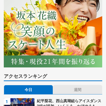
アクセスランキング
今日
週間
紀平梨花、西山真瑚組らアイスダンス
3組が追加 いくこう、かほゆうも、