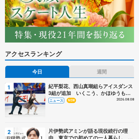
アクセスランキング
今日
週間
紀平梨花、西山真瑚組らアイスダンス
3組が追加 いくこう、かほゆうも、
木下グループ杯
2026.08.08
ニュース
NEW
片伊勢武アミンが語る現役続行の理
由、東京での初めての一人暮らし 注