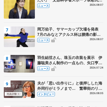
代表謝辞
2026.08.07
ニュース
岡万佑子、サマーカップ欠場を発表
7月のみなとアクルス杯は腰痛の影響
で
2026.08.07
ニュース
羽生結弦さん、珠玉の衣装を展示 伊
藤聡美さん制作の一点もの、矢口亨さ
んが撮影
2026.07.24
ニュース
夫が「思い出作りに」と後押しした海
外同行がミラノまで… 繁華街のリン
クでは不良のお兄さんも味方に 小林
2026.08.05
インタビュー
芳子さんが振り返るスケート人生