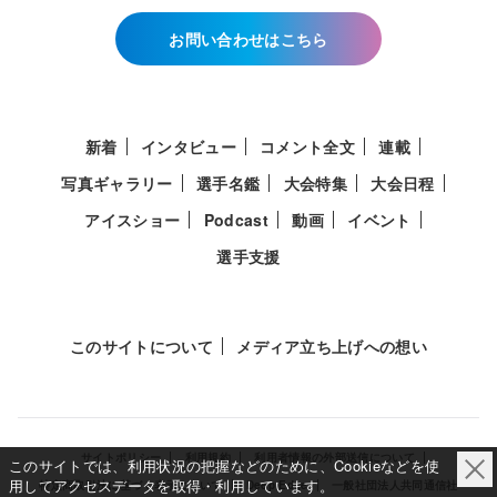
お問い合わせはこちら
新着
インタビュー
コメント全文
連載
写真ギャラリー
選手名鑑
大会特集
大会日程
アイスショー
Podcast
動画
イベント
選手支援
このサイトについて
メディア立ち上げへの想い
サイトポリシー
利用規約
利用者情報の外部送信について
このサイトでは、利用状況の把握などのために、Cookieなどを使
用してアクセスデータを取得・利用しています。
特定商取引法に基づく表示について
Deep Edge
一般社団法人共同通信社