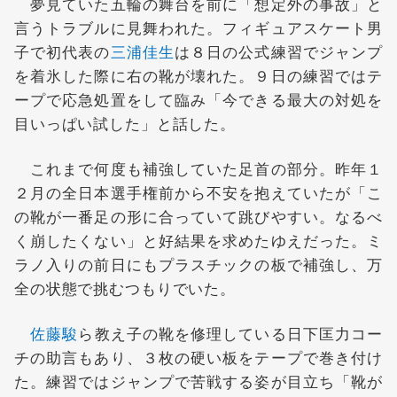
夢見ていた五輪の舞台を前に「想定外の事故」と
言うトラブルに見舞われた。フィギュアスケート男
子で初代表の
三浦佳生
は８日の公式練習でジャンプ
を着氷した際に右の靴が壊れた。９日の練習ではテ
ープで応急処置をして臨み「今できる最大の対処を
目いっぱい試した」と話した。
これまで何度も補強していた足首の部分。昨年１
２月の全日本選手権前から不安を抱えていたが「こ
の靴が一番足の形に合っていて跳びやすい。なるべ
く崩したくない」と好結果を求めたゆえだった。ミ
ラノ入りの前日にもプラスチックの板で補強し、万
全の状態で挑むつもりでいた。
佐藤駿
ら教え子の靴を修理している日下匡力コー
チの助言もあり、３枚の硬い板をテープで巻き付け
た。練習ではジャンプで苦戦する姿が目立ち「靴が