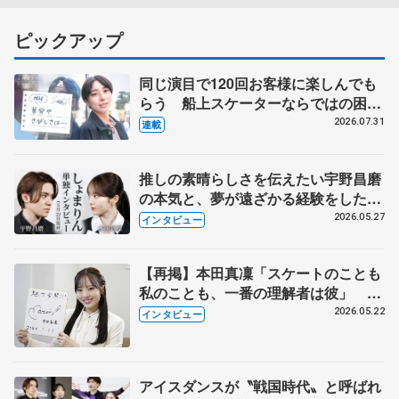
ピックアップ
同じ演目で120回お客様に楽しんでも
らう 船上スケーターならではの困難
とは 影響あったPIW前キャプテン松
2026.07.31
連載
永さんの存在
推しの素晴らしさを伝えたい宇野昌磨
の本気と、夢が遠ざかる経験をした本
田真凜の覚悟
2026.05.27
インタビュー
【再掲】本田真凜「スケートのことも
私のことも、一番の理解者は彼」 引
退時の単独インタビューで語った競技
2026.05.22
インタビュー
人生や家族、恋人、これからの夢…
アイスダンスが〝戦国時代〟と呼ばれ