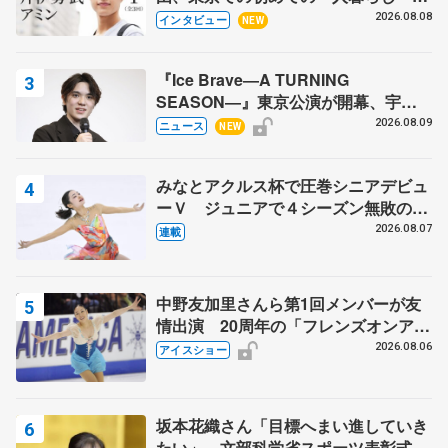
目スケーターの「今」に迫る
2026.08.08
インタビュー
NEW
『Ice Brave―A TURNING
SEASON―』東京公演が開幕、宇野
昌磨の『Ice Brave』にかける思いを
2026.08.09
ニュース
NEW
知る記事 5選
みなとアクルス杯で圧巻シニアデビュ
ーＶ ジュニアで４シーズン無敗の島
田麻央
2026.08.07
連載
中野友加里さんら第1回メンバーが友
情出演 20周年の「フレンズオンアイ
ス」 宮本賢二さん、有川梨絵さん、
2026.08.06
アイスショー
田村岳斗さんも
坂本花織さん「目標へまい進していき
たい」 文部科学省スポーツ表彰式で