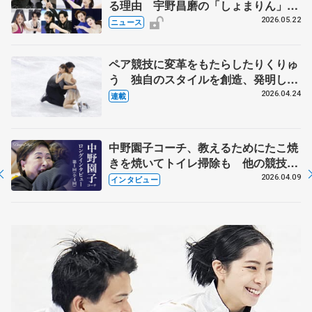
る理由 宇野昌磨の「しょまりん」ら
実力者が相次いで参戦 国内の競争激
2026.05.22
ニュース
化
ペア競技に変革をもたらしたりくりゅ
う 独自のスタイルを創造、発明した
【引退発表後②】
2026.04.24
連載
中野園子コーチ、教えるためにたこ焼
きを焼いてトイレ掃除も 他の競技に
も通用するという坂本花織の筋肉
2026.04.09
インタビュー