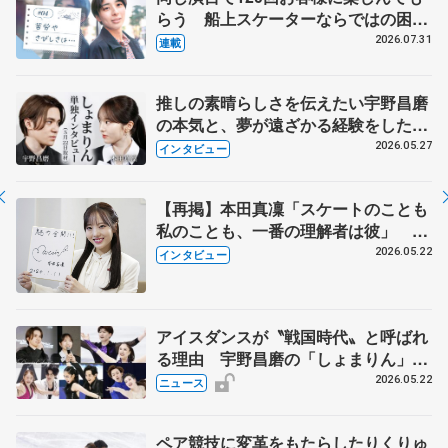
らう 船上スケーターならではの困難
とは 影響あったPIW前キャプテン松
2026.07.31
連載
永さんの存在
推しの素晴らしさを伝えたい宇野昌磨
の本気と、夢が遠ざかる経験をした本
田真凜の覚悟
2026.05.27
インタビュー
【再掲】本田真凜「スケートのことも
私のことも、一番の理解者は彼」 引
退時の単独インタビューで語った競技
2026.05.22
インタビュー
人生や家族、恋人、これからの夢…
アイスダンスが〝戦国時代〟と呼ばれ
る理由 宇野昌磨の「しょまりん」ら
実力者が相次いで参戦 国内の競争激
2026.05.22
ニュース
化
ペア競技に変革をもたらしたりくりゅ