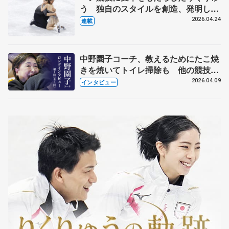
う 独自のスタイルを創造、発明した
【引退発表後②】
2026.04.24
連載
中野園子コーチ、教えるためにたこ焼
きを焼いてトイレ掃除も 他の競技に
も通用するという坂本花織の筋肉
2026.04.09
インタビュー