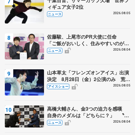
千葉百音、サマーカップ欠場 世界フ
ィギュア女子2位
2026.08.05
ニュース
佐藤駿、上尾市のPR大使に任命
「ご飯がおいしく、住みやすいのが魅
力」
2026.08.04
ニュース
山本草太「フレンズオンアイス」出演
決定 8月28日（金）2公演のみ 荒川
静香さんプロデュース、20周年のアイ
2026.08.05
アイスショー
スショー
高橋大輔さん、金3つの迫力を感嘆
自身のメダルは「どちらに？」 〝リ
ス兄弟〟オリンピック3連覇の野村忠
2026.08.04
ニュース
宏さんと対談