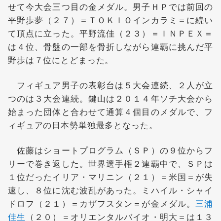
せて今大会三つ目の金メダル。男子ＨＰでは前回の
平野歩夢（２７）＝ＴＯＫＩＯインカラミ＝に続い
て頂点に立った。平野流佳（２３）＝ＩＮＰＥＸ＝
は４位、骨盤の一部を骨折しながら連覇に挑んだ平
野歩は７位にとどまった。
フィギュア男子の表彰台は５大会連続、２人が立
つのは３大会連続。鍵山は２０１４年ソチ大会から
始まった団体と合わせて通算４個目のメダルで、フ
ィギュアの日本勢単独最多となった。
佐藤はショートプログラム（ＳＰ）の９位からフ
リーで巻き返した。世界選手権２連覇中で、ＳＰは
１位だったイリア・マリニン（２１）＝米国＝が失
速し、８位に沈む波乱があった。ミハイル・シャイ
ドロフ（２１）＝カザフスタン＝が金メダル。
三浦
佳生
（２０）＝オリエンタルバイオ・明大＝は１３