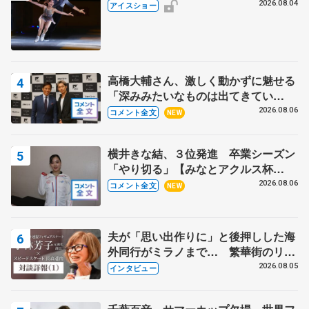
2026.08.04
アイスショー
高橋大輔さん、激しく動かずに魅せる
「深みみたいなものは出てきてい
る？」 〝兄さん〟と慕うレジェンド
2026.08.06
コメント全文
NEW
野村忠宏さんと和気あいあい
横井きな結、３位発進 卒業シーズン
「やり切る」【みなとアクルス杯
SP】
2026.08.06
コメント全文
NEW
夫が「思い出作りに」と後押しした海
外同行がミラノまで… 繁華街のリン
クでは不良のお兄さんも味方に 小林
2026.08.05
インタビュー
芳子さんが振り返るスケート人生