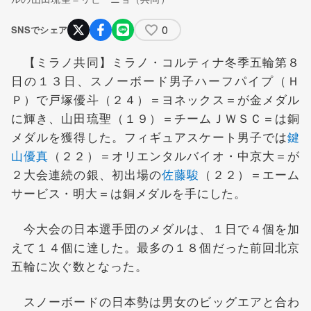
0
SNSでシェア
【ミラノ共同】ミラノ・コルティナ冬季五輪第８
日の１３日、スノーボード男子ハーフパイプ（Ｈ
Ｐ）で戸塚優斗（２４）＝ヨネックス＝が金メダル
に輝き、山田琉聖（１９）＝チームＪＷＳＣ＝は銅
メダルを獲得した。フィギュアスケート男子では
鍵
山優真
（２２）＝オリエンタルバイオ・中京大＝が
２大会連続の銀、初出場の
佐藤駿
（２２）＝エーム
サービス・明大＝は銅メダルを手にした。
今大会の日本選手団のメダルは、１日で４個を加
えて１４個に達した。最多の１８個だった前回北京
五輪に次ぐ数となった。
スノーボードの日本勢は男女のビッグエアと合わ