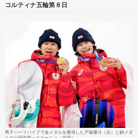
コルティナ五輪第８日
男子ハーフパイプで金メダルを獲得した戸塚優斗（左）と銅メダ
ルの山田琉聖＝リビーニョ（共同）