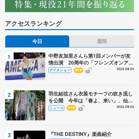
アクセスランキング
今日
週間
中野友加里さんら第1回メンバーが友
情出演 20周年の「フレンズオンアイ
ス」 宮本賢二さん、有川梨絵さん、
2026.08.06
アイスショー
NEW
田村岳斗さんも
羽生結弦さん衣装モチーフの吹き流し
を公開 今年は「春よ、来い」、仙台
の瑞鳳殿
2026.08.06
ニュース
NEW
『THE DESTINY』楽曲紹介