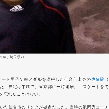
１年、埼玉県内
ート男子で銅メダルを獲得した仙台市出身の
佐藤駿
（
た。自宅は半壊で、東京都に一時避難。「スケートをで
を忘れたことはない。
いた仙台市のリンクが拠点だった。当時の浪岡秀コーチ