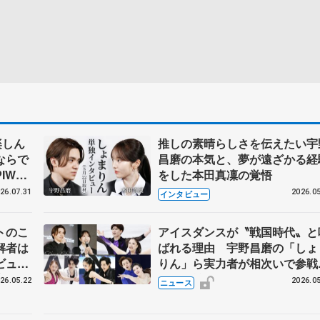
楽しん
推しの素晴らしさを伝えたい宇
ならで
昌磨の本気と、夢が遠ざかる経
IW前
をした本田真凜の覚悟
26.07.31
2026.05
インタビュー
トのこ
アイスダンスが〝戦国時代〟と
解者は
ばれる理由 宇野昌磨の「しょ
ビュー
りん」ら実力者が相次いで参
恋人、
国内の競争激化
26.05.22
2026.05
ニュース