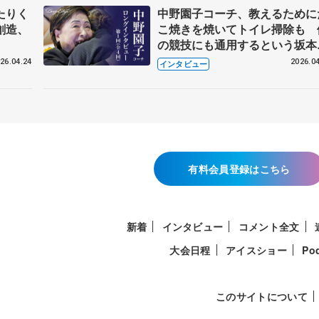
たりく
中野園子コーチ、教えるために
創造、
こ焼きを焼いてトイレ掃除も 
の競技にも通用するという坂本
織の筋肉
26.04.24
2026.04
インタビュー
有料会員登録はこちら
新着
インタビュー
コメント全文
大会日程
アイスショー
Po
このサイトについて