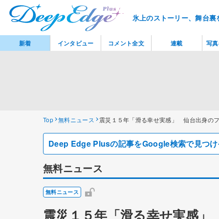
氷上のストーリー、舞台裏
新着
インタビュー
コメント全文
連載
写真
Top
無料ニュース
震災１５年「滑る幸せ実感」 仙台出身の
Deep Edge Plusの記事をGoogle検索で
無料ニュース
無料ニュース
震災１５年「滑る幸せ実感」