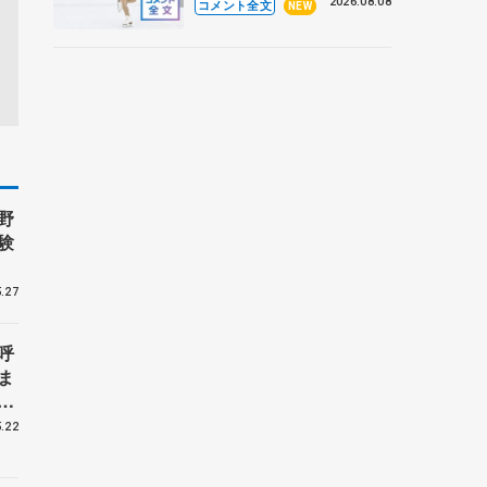
なとアクルス杯フリー】
2026.08.08
コメント全文
NEW
野
験
.27
呼
ま
戦
.22