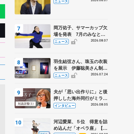
学省スポーツ表彰式で代表
2026.08.07
ニュース
謝辞
岡万佑子、サマーカップ欠
場を発表 7月のみなとア
クルス杯は腰痛の影響で
2026.08.07
ニュース
羽生結弦さん、珠玉の衣装
を展示 伊藤聡美さん制作
の一点もの、矢口亨さんが
2026.07.24
ニュース
撮影
夫が「思い出作りに」と後
押しした海外同行がミラノ
まで… 繁華街のリンクで
2026.08.05
インタビュー
は不良のお兄さんも味方
に 小林芳子さんが振り返
河辺愛菜、５位 得意を詰
るスケート人生
め込んだ「オペラ座」【み