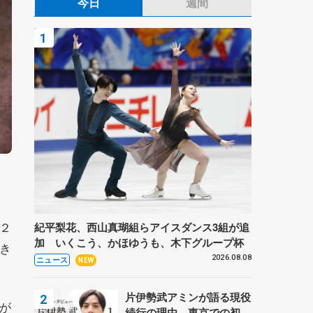
今日
週間
２
紀平梨花、西山真瑚組らアイスダンス3組が追
加 いくこう、かほゆうも、木下グループ杯
き
2026.08.08
ニュース
NEW
片伊勢武アミンが語る現役
が
続行の理由、東京での初め