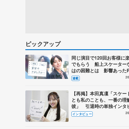
ピックアップ
同じ演目で120回お客様に
でもらう 船上スケーター
はの困難とは 影響あったP
キャプテン松永さんの存在
20
連載
【再掲】本田真凜「スケー
とも私のことも、一番の理
彼」 引退時の単独インタ
で語った競技人生や家族、
20
インタビュー
これからの夢…