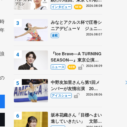
ての一人暮らし 注目スケ
2026.08.08
インタビュー
NEW
ーターの「今」に迫る
時
みなとアクルス杯で圧巻シ
ニアデビューＶ ジュニア
年
で４シーズン無敗の島田麻
2026.08.07
連載
央
浪
『Ice Brave―A TURNING
SEASON―』東京公演が
開幕、宇野昌磨の『Ice
2026.08.09
ニュース
NEW
Brave』にかける思いを知
の
る記事 5選
中野友加里さんら第1回メ
ンバーが友情出演 20周
年の「フレンズオンアイ
2026.08.06
アイスショー
ス」 宮本賢二さん、有川
梨絵さん、田村岳斗さんも
坂本花織さん「目標へまい
進していきたい」 文部科