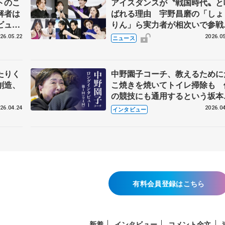
トのこ
アイスダンスが〝戦国時代〟と
解者は
ばれる理由 宇野昌磨の「しょ
ビュー
りん」ら実力者が相次いで参
恋人、
国内の競争激化
26.05.22
2026.05
ニュース
たりく
中野園子コーチ、教えるために
創造、
こ焼きを焼いてトイレ掃除も 
の競技にも通用するという坂本
織の筋肉
26.04.24
2026.04
インタビュー
有料会員登録はこちら
新着
インタビュー
コメント全文