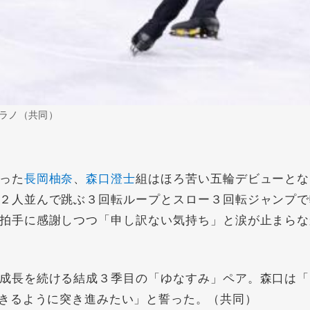
ラノ（共同）
った
長岡柚奈
、
森口澄士
組はほろ苦い五輪デビューとな
２人並んで跳ぶ３回転ループとスロー３回転ジャンプで
拍手に感謝しつつ「申し訳ない気持ち」と涙が止まらな
成長を続ける結成３季目の「ゆなすみ」ペア。森口は「
きるように突き進みたい」と誓った。（共同）