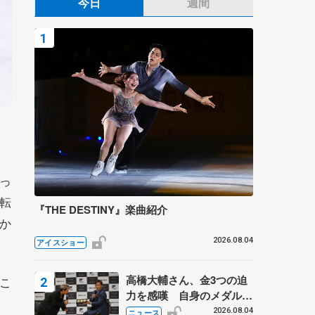
今日
週間
っ
転
『THE DESTINY』楽曲紹介
か
2026.08.04
アイスショー
高橋大輔さん、金3つの迫
こ
力を感嘆 自身のメダルは
「どちらに？」 〝リス兄
2026.08.04
ニュース