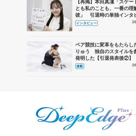
【再掲】本田真凜「スケー
とも私のことも、一番の理
彼」 引退時の単独インタ
で語った競技人生や家族、
20
インタビュー
これからの夢…
ペア競技に変革をもたらし
りゅう 独自のスタイルを
発明した【引退発表後②】
20
連載