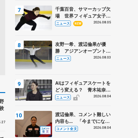
トロフィーフリー後】
千葉百音、サマーカップ欠
場 世界フィギュア女子2
位
2026.08.05
ニュース
NEW
友野一希、渡辺倫果が優
勝 アジアンオープントロ
フィー
2026.08.03
ニュース
AIはフィギュアスケートを
どう変える？ 青木祐奈と
考える採点、トレーニング
2026.08.04
ニュース
野
の未来
験
渡辺倫果、コメント難しい
内容も... 「今までにない
.27
くらい早めに仕上げられて
2026.08.04
コメント全文
いる」 【アジアンオープ