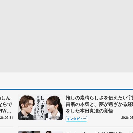
楽しん
推しの素晴らしさを伝えたい宇
ならで
昌磨の本気と、夢が遠ざかる経
IW前
をした本田真凜の覚悟
26.07.31
2026.05
インタビュー