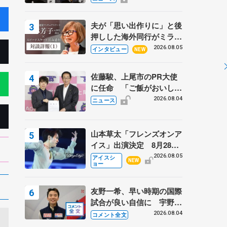
弟〟オリンピック3連覇の
野村忠宏さんと対談
夫が「思い出作りに」と後
押しした海外同行がミラノ
まで… 繁華街のリンクで
2026.08.05
インタビュー
NEW
は不良のお兄さんも味方
に 小林芳子さんが振り返
佐藤駿、上尾市のPR大使
るスケート人生
に任命 「ご飯がおいし
く、住みやすいのが魅力」
2026.08.04
ニュース
山本草太「フレンズオンア
イス」出演決定 8月28日
（金）2公演のみ 荒川静
2026.08.05
アイスシ
NEW
ョー
香さんプロデュース、20
周年のアイスショー
友野一希、早い時期の国際
試合が良い自信に 宇野昌
磨の現役復帰に思っている
2026.08.04
コメント全文
こと 【アジアンオープン