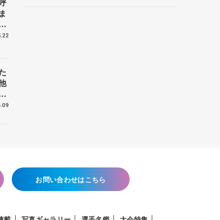
呼
ントロフィー女子フリー】
ま
戦
.22
た
他
花
.09
お問い合わせはこちら
連載
写真ギャラリー
選手名鑑
大会特集