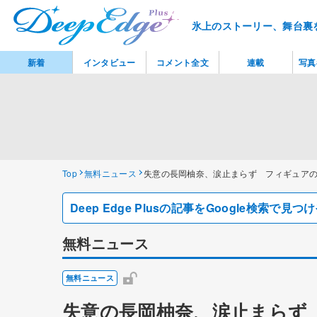
氷上のストーリー、舞台裏
新着
インタビュー
コメント全文
連載
写真
Top
無料ニュース
失意の長岡柚奈、涙止まらず フィギュア
Deep Edge Plusの記事をGoogle検索で
無料ニュース
無料ニュース
失意の長岡柚奈、涙止まらず