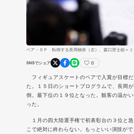
ペア・ＳＰ 転倒する長岡柚奈（左）、森口澄士組＝ミ
0
SNSでシェア
フィギュアスケートのペアで入賞が目標だ
た。１５日のショートプログラムで、長岡が
倒。最下位の１９位となった。観客の温かい
った。
１月の四大陸選手権で初表彰台の３位と急
こで絶対に終わらない。もっといい演技がで