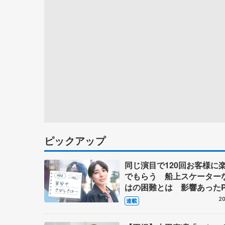
ピックアップ
同じ演目で120回お客様に
でもらう 船上スケーター
はの困難とは 影響あったP
キャプテン松永さんの存在
20
連載