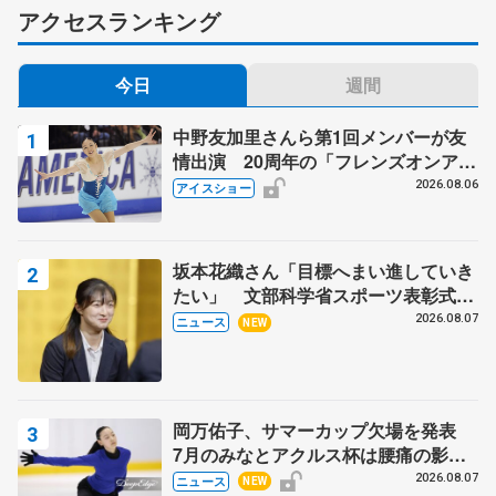
アクセスランキング
今日
週間
中野友加里さんら第1回メンバーが友
情出演 20周年の「フレンズオンアイ
ス」 宮本賢二さん、有川梨絵さん、
2026.08.06
アイスショー
田村岳斗さんも
坂本花織さん「目標へまい進していき
たい」 文部科学省スポーツ表彰式で
代表謝辞
2026.08.07
ニュース
NEW
岡万佑子、サマーカップ欠場を発表
7月のみなとアクルス杯は腰痛の影響
で
2026.08.07
ニュース
NEW