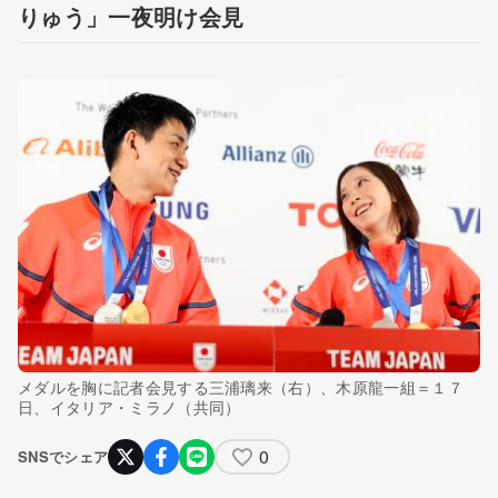
りゅう」一夜明け会見
メダルを胸に記者会見する三浦璃来（右）、木原龍一組＝１７
日、イタリア・ミラノ（共同）
0
SNSでシェア