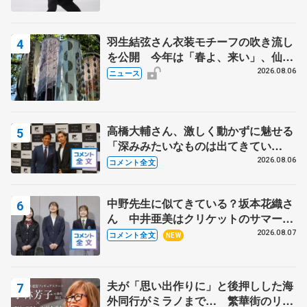
羽生結弦さん衣装モチーフの吹き流し
を公開 今年は「春よ、来い」、仙台
の瑞鳳殿
2026.08.06
ニュース
高橋大輔さん、激しく動かずに魅せる
「深みみたいなものは出てきてい
る？」 〝兄さん〟と慕うレジェンド
2026.08.06
コメント全文
野村忠宏さんと和気あいあい
中野先生に似てきている？坂本花織さ
ん 中井亜美はクリケットのサマーキ
ャンプに 島田麻央はたくさん試合に
2026.08.07
コメント全文
NEW
出て国際大会へ【文部科学省スポーツ
表彰式】
夫が「思い出作りに」と後押しした海
外同行がミラノまで… 繁華街のリン