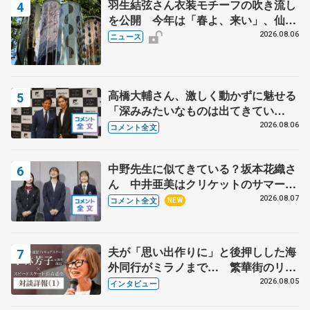
羽生結弦さん衣装モチーフの吹き流し
を公開 今年は「春よ、来い」、仙台
の瑞鳳殿
2026.08.06
ニュース
高橋大輔さん、激しく動かずに魅せる
「深みみたいなものは出てきてい
る？」 〝兄さん〟と慕うレジェンド
2026.08.06
コメント全文
野村忠宏さんと和気あいあい
中野先生に似てきている？坂本花織さ
ん 中井亜美はクリケットのサマーキ
ャンプに 島田麻央はたくさん試合に
2026.08.07
コメント全文
NEW
出て国際大会へ【文部科学省スポーツ
表彰式】
夫が「思い出作りに」と後押しした海
外同行がミラノまで… 繁華街のリン
クでは不良のお兄さんも味方に 小林
2026.08.05
インタビュー
芳子さんが振り返るスケート人生