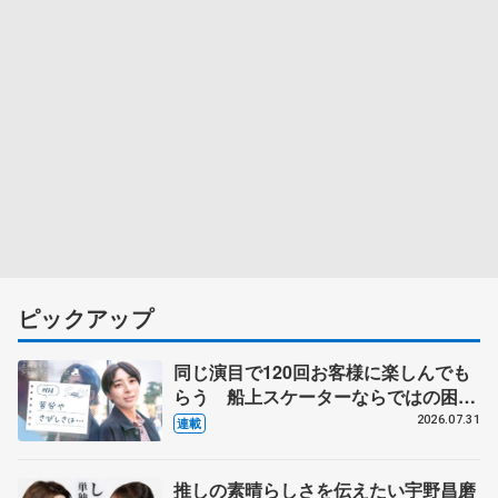
ピックアップ
同じ演目で120回お客様に楽しんでも
らう 船上スケーターならではの困難
とは 影響あったPIW前キャプテン松
2026.07.31
連載
永さんの存在
推しの素晴らしさを伝えたい宇野昌磨