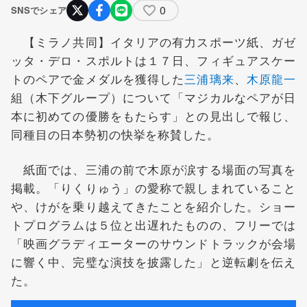
0
SNSでシェア
【ミラノ共同】イタリアの有力スポーツ紙、ガゼ
ッタ・デロ・スポルトは１７日、フィギュアスケー
トのペアで金メダルを獲得した
三浦璃来
、
木原龍一
組（木下グループ）について「マジカルなペアが日
本に初めての優勝をもたらす」との見出しで報じ、
同種目の日本勢初の快挙を称賛した。
紙面では、三浦の前で木原が涙する場面の写真を
掲載。「りくりゅう」の愛称で親しまれていること
や、けがを乗り越えてきたことを紹介した。ショー
トプログラムは５位と出遅れたものの、フリーでは
「映画グラディエーターのサウンドトラックが会場
に響く中、完璧な演技を披露した」と逆転劇を伝え
た。