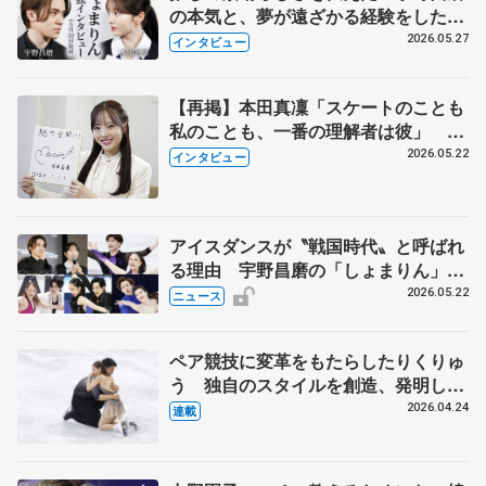
の本気と、夢が遠ざかる経験をした本
田真凜の覚悟
2026.05.27
インタビュー
【再掲】本田真凜「スケートのことも
私のことも、一番の理解者は彼」 引
退時の単独インタビューで語った競技
2026.05.22
インタビュー
人生や家族、恋人、これからの夢…
アイスダンスが〝戦国時代〟と呼ばれ
る理由 宇野昌磨の「しょまりん」ら
実力者が相次いで参戦 国内の競争激
2026.05.22
ニュース
化
ペア競技に変革をもたらしたりくりゅ
う 独自のスタイルを創造、発明した
【引退発表後②】
2026.04.24
連載