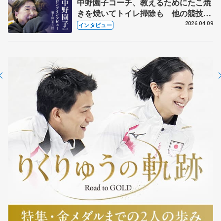
中野園子コーチ、教えるためにたこ焼
きを焼いてトイレ掃除も 他の競技に
も通用するという坂本花織の筋肉
2026.04.09
インタビュー