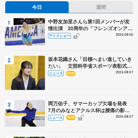
今日
週間
中野友加里さんら第1回メンバーが友
情出演 20周年の「フレンズオンアイ
ス」 宮本賢二さん、有川梨絵さん、
2026.08.06
アイスショー
田村岳斗さんも
坂本花織さん「目標へまい進していき
たい」 文部科学省スポーツ表彰式で
代表謝辞
2026.08.07
ニュース
NEW
岡万佑子、サマーカップ欠場を発表
7月のみなとアクルス杯は腰痛の影響
で
2026.08.07
ニュース
NEW