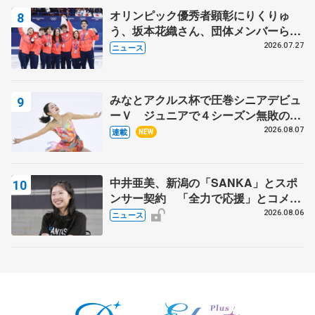
オリンピック優秀者顕彰にりくりゅ
う、坂本花織さん、団体メンバーら
8月7日に文科省が表彰式、ブルーノ・
2026.07.27
ニュース
マルコット、中野園子らコーチも
みなとアクルス杯で圧巻シニアデビュ
ーＶ ジュニアで４シーズン無敗の島
田麻央
2026.08.07
連載
NEW
中井亜美、新潟の「SANKA」とスポ
ンサー契約 「全力で応援」とコメン
ト
2026.08.06
ニュース