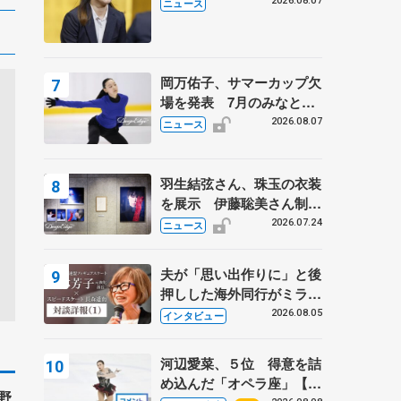
学省スポーツ表彰式で代表
2026.08.07
ニュース
謝辞
岡万佑子、サマーカップ欠
場を発表 7月のみなとア
クルス杯は腰痛の影響で
2026.08.07
ニュース
羽生結弦さん、珠玉の衣装
を展示 伊藤聡美さん制作
の一点もの、矢口亨さんが
2026.07.24
ニュース
撮影
夫が「思い出作りに」と後
押しした海外同行がミラノ
まで… 繁華街のリンクで
2026.08.05
インタビュー
は不良のお兄さんも味方
に 小林芳子さんが振り返
河辺愛菜、５位 得意を詰
るスケート人生
め込んだ「オペラ座」【み
野