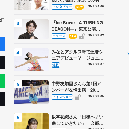
ての一人暮らし 注目スケ
2026.08.08
インタビュー
NEW
ーターの「今」に迫る
浦
『Ice Brave―A TURNING
SEASON―』東京公演が
開幕、宇野昌磨の『Ice
2026.08.09
ニュース
NEW
Brave』にかける思いを知
る記事 5選
みなとアクルス杯で圧巻シ
ニアデビューＶ ジュニア
で４シーズン無敗の島田麻
2026.08.07
連載
央
中野友加里さんら第1回メ
ンバーが友情出演 20周
年の「フレンズオンアイ
2026.08.06
アイスショー
ス」 宮本賢二さん、有川
梨絵さん、田村岳斗さんも
坂本花織さん「目標へまい
進していきたい」 文部科