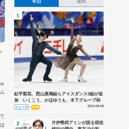
今日
週間
ｎ
ゅ
ム
紀平梨花、西山真瑚組らアイスダンス3組が追
加 いくこう、かほゆうも、木下グループ杯
2026.08.08
ニュース
NEW
て
片伊勢武アミンが語る現役
は
続行の理由、東京での初め