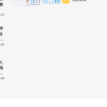
なとアクルス杯フリー】
2026.08.08
コメント全文
NEW
験
.27
呼
ま
戦
.22
た
他
花
.09