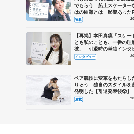
でもらう 船上スケーター
はの困難とは 影響あったP
キャプテン松永さんの存在
20
連載
【再掲】本田真凜「スケー
とも私のことも、一番の理
彼」 引退時の単独インタ
で語った競技人生や家族、
20
インタビュー
これからの夢…
ペア競技に変革をもたらし
りゅう 独自のスタイルを
発明した【引退発表後②】
20
連載