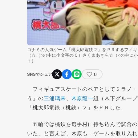
コナミの人気ゲーム「桃太郎電鉄２」をＰＲするフィギ
（☆（○の中に小文字のＣ）さくまあきら☆（○の中に
ｔ）
0
SNSでシェア
フィギュアスケートのペアとしてミラノ・
う」の
三浦璃来
、
木原龍一
組（木下グループ
「桃太郎電鉄（桃鉄）２」をＰＲした。
五輪では桃鉄を選手村に持ち込んで試合の
いた」と言えば、木原も「ゲームを取り入れ