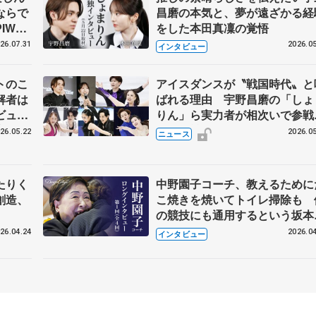
ならで
昌磨の本気と、夢が遠ざかる経
IW前
をした本田真凜の覚悟
26.07.31
2026.05
インタビュー
トのこ
アイスダンスが〝戦国時代〟と
解者は
ばれる理由 宇野昌磨の「しょ
ビュー
りん」ら実力者が相次いで参
恋人、
国内の競争激化
26.05.22
2026.05
ニュース
たりく
中野園子コーチ、教えるために
創造、
こ焼きを焼いてトイレ掃除も 
の競技にも通用するという坂本
織の筋肉
26.04.24
2026.04
インタビュー