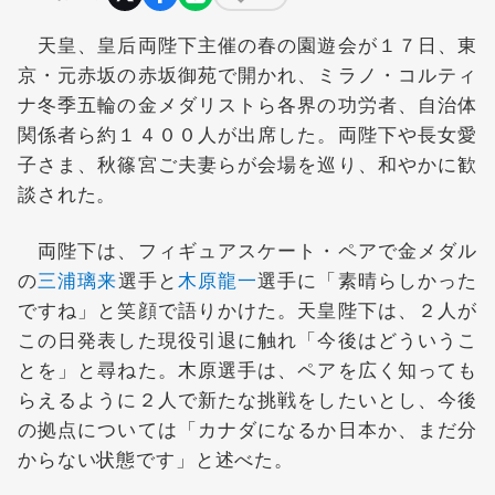
天皇、皇后両陛下主催の春の園遊会が１７日、東
京・元赤坂の赤坂御苑で開かれ、ミラノ・コルティ
ナ冬季五輪の金メダリストら各界の功労者、自治体
関係者ら約１４００人が出席した。両陛下や長女愛
子さま、秋篠宮ご夫妻らが会場を巡り、和やかに歓
談された。
両陛下は、フィギュアスケート・ペアで金メダル
の
三浦璃来
選手と
木原龍一
選手に「素晴らしかった
ですね」と笑顔で語りかけた。天皇陛下は、２人が
この日発表した現役引退に触れ「今後はどういうこ
とを」と尋ねた。木原選手は、ペアを広く知っても
らえるように２人で新たな挑戦をしたいとし、今後
の拠点については「カナダになるか日本か、まだ分
からない状態です」と述べた。