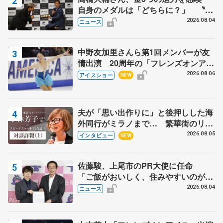
自身のメダルは「どちらに？」 〝リ
ス兄弟〟オリンピック3連覇の野村忠
2026.08.04
ニュース
宏さんと対談
中野友加里さんら第1回メンバーが友
情出演 20周年の「フレンズオンアイ
ス」 宮本賢二さん、有川梨絵さん、
2026.08.06
アイスショー
NEW
田村岳斗さんも
夫が「思い出作りに」と後押しした海
外同行がミラノまで… 繁華街のリン
クでは不良のお兄さんも味方に 小林
2026.08.05
インタビュー
NEW
芳子さんが振り返るスケート人生
佐藤駿、上尾市のPR大使に任命
「ご飯がおいしく、住みやすいのが魅
力」
2026.08.04
ニュース