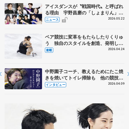
アイスダンスが〝戦国時代〟と呼ばれ
る理由 宇野昌磨の「しょまりん」ら
実力者が相次いで参戦 国内の競争激
2026.05.22
ニュース
化
ペア競技に変革をもたらしたりくりゅ
う 独自のスタイルを創造、発明した
【引退発表後②】
2026.04.24
連載
中野園子コーチ、教えるためにたこ焼
きを焼いてトイレ掃除も 他の競技に
も通用するという坂本花織の筋肉
2026.04.09
インタビュー