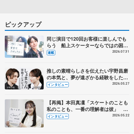
ピックアップ
同じ演目で120回お客様に楽しんでも
らう 船上スケーターならではの困難
とは 影響あったPIW前キャプテン松
2026.07.31
連載
永さんの存在
推しの素晴らしさを伝えたい宇野昌磨
の本気と、夢が遠ざかる経験をした本
田真凜の覚悟
2026.05.27
インタビュー
【再掲】本田真凜「スケートのことも
私のことも、一番の理解者は彼」 引
退時の単独インタビューで語った競技
2026.05.22
インタビュー
人生や家族、恋人、これからの夢…