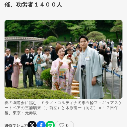
催、功労者１４００人
春の園遊会に臨む、ミラノ・コルティナ冬季五輪フィギュアスケ
ートペアの三浦璃来（手前左）と木原龍一（同右）＝１７日午
後、東京・元赤坂
0
SNSでシェア