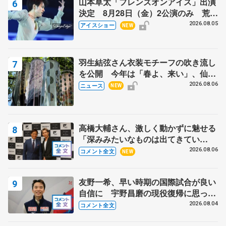
山本草太「フレンズオンアイス」出演
決定 8月28日（金）2公演のみ 荒川
静香さんプロデュース、20周年のアイ
2026.08.05
アイスショー
NEW
スショー
羽生結弦さん衣装モチーフの吹き流し
を公開 今年は「春よ、来い」、仙台
の瑞鳳殿
2026.08.06
ニュース
NEW
高橋大輔さん、激しく動かずに魅せる
「深みみたいなものは出てきてい
る？」 〝兄さん〟と慕うレジェンド
2026.08.06
コメント全文
NEW
野村忠宏さんと和気あいあい
友野一希、早い時期の国際試合が良い
自信に 宇野昌磨の現役復帰に思って
いること 【アジアンオープントロフ
2026.08.04
コメント全文
ィーフリー】