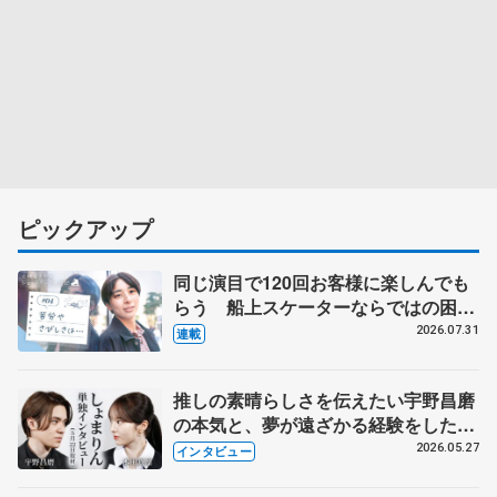
ピックアップ
同じ演目で120回お客様に楽しんでも
らう 船上スケーターならではの困難
とは 影響あったPIW前キャプテン松
2026.07.31
連載
永さんの存在
推しの素晴らしさを伝えたい宇野昌磨
の本気と、夢が遠ざかる経験をした本
田真凜の覚悟
2026.05.27
インタビュー