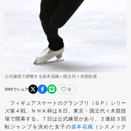
公式練習で調整する坂本花織＝国立代々木競技場
0
SNSでシェア
フィギュアスケートのグランプリ（ＧＰ）シリー
ズ第４戦、ＮＨＫ杯は８日、東京・国立代々木競技
場で開幕する。７日は公式練習があり、２連続３回
転ジャンプを決めた女子の
坂本花織
（シスメック