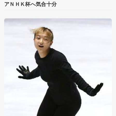
アＮＨＫ杯へ気合十分