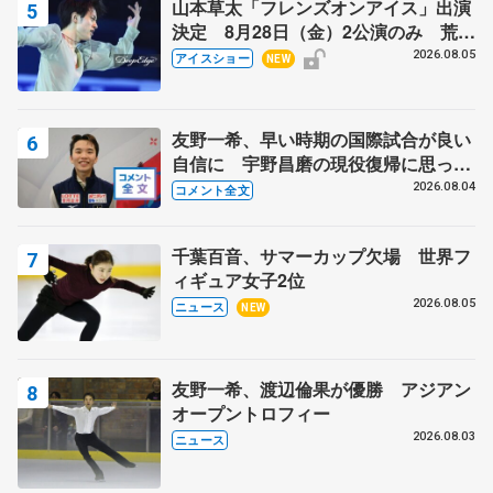
山本草太「フレンズオンアイス」出演
決定 8月28日（金）2公演のみ 荒川
静香さんプロデュース、20周年のアイ
2026.08.05
アイスショー
NEW
スショー
友野一希、早い時期の国際試合が良い
自信に 宇野昌磨の現役復帰に思って
いること 【アジアンオープントロフ
2026.08.04
コメント全文
ィーフリー】
千葉百音、サマーカップ欠場 世界フ
ィギュア女子2位
2026.08.05
ニュース
NEW
友野一希、渡辺倫果が優勝 アジアン
オープントロフィー
2026.08.03
ニュース