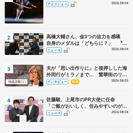
2026.08.04
アイスショー
高橋大輔さん、金3つの迫力を感嘆
自身のメダルは「どちらに？」 〝リ
ス兄弟〟オリンピック3連覇の野村忠
2026.08.04
ニュース
宏さんと対談
夫が「思い出作りに」と後押しした海
外同行がミラノまで… 繁華街のリン
クでは不良のお兄さんも味方に 小林
2026.08.05
インタビュー
NEW
芳子さんが振り返るスケート人生
佐藤駿、上尾市のPR大使に任命
「ご飯がおいしく、住みやすいのが魅
力」
2026.08.04
ニュース