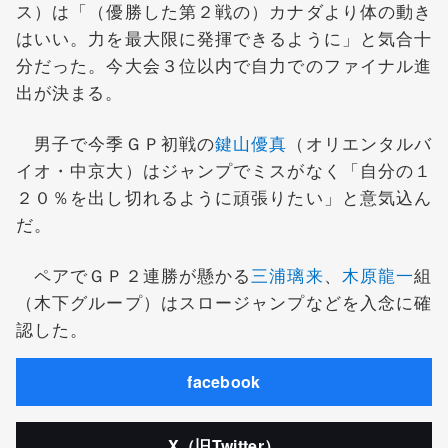
ス）は「（優勝した第２戦の）カナダより体の動き
はいい。力を最大限に発揮できるように」と気合十
分だった。今大会３位以内で自力でのファイナル進
出が決まる。
男子で今季ＧＰ初戦の
鍵山優真
（オリエンタルバ
イオ・中京大）はジャンプでミスがなく「自分の１
２０％を出し切れるように頑張りたい」と意気込ん
だ。
ペアでＧＰ２連勝が懸かる
三浦璃来
、
木原龍一
組
（木下グループ）はスロージャンプなどを入念に確
認した。
facebook
X（旧Twitter）