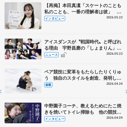
【再掲】本田真凜「スケートのことも
私のことも、一番の理解者は彼」 引
退時の単独インタビューで語った競技
2026.05.22
インタビュー
人生や家族、恋人、これからの夢…
アイスダンスが〝戦国時代〟と呼ばれ
る理由 宇野昌磨の「しょまりん」ら
実力者が相次いで参戦 国内の競争激
2026.05.22
ニュース
化
ペア競技に変革をもたらしたりくりゅ
う 独自のスタイルを創造、発明した
【引退発表後②】
2026.04.24
連載
中野園子コーチ、教えるためにたこ焼
きを焼いてトイレ掃除も 他の競技に
も通用するという坂本花織の筋肉
2026.04.09
インタビュー