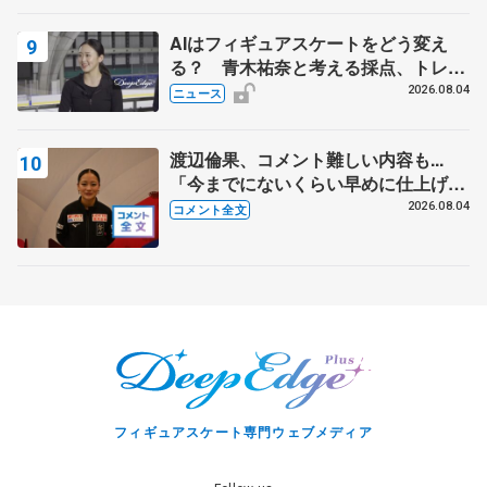
AIはフィギュアスケートをどう変え
る？ 青木祐奈と考える採点、トレー
ニングの未来
2026.08.04
ニュース
渡辺倫果、コメント難しい内容も...
「今までにないくらい早めに仕上げら
れている」 【アジアンオープントロ
2026.08.04
コメント全文
フィー女子フリー】
フィギュアスケート専門ウェブメディア