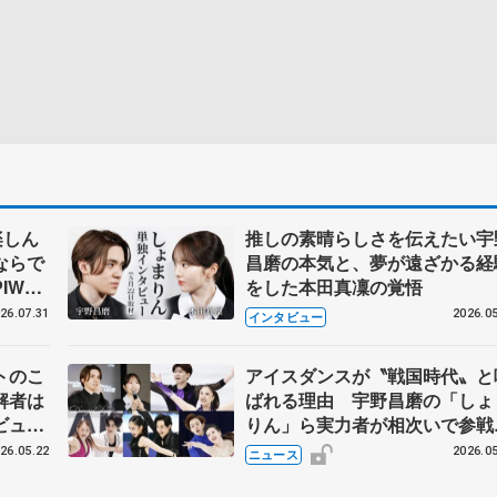
楽しん
推しの素晴らしさを伝えたい宇
ならで
昌磨の本気と、夢が遠ざかる経
IW前
をした本田真凜の覚悟
26.07.31
2026.05
インタビュー
トのこ
アイスダンスが〝戦国時代〟と
解者は
ばれる理由 宇野昌磨の「しょ
ビュー
りん」ら実力者が相次いで参
恋人、
国内の競争激化
26.05.22
2026.05
ニュース