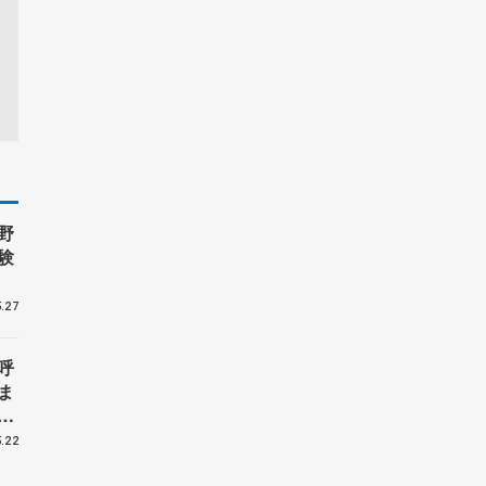
野
験
.27
呼
ま
戦
.22