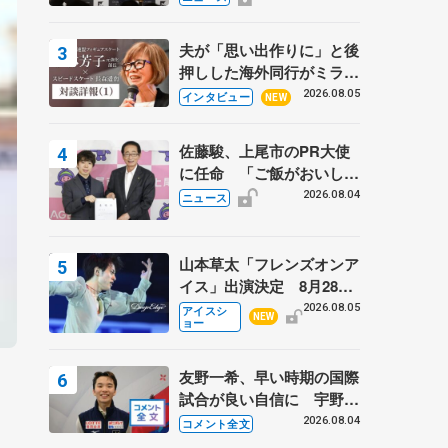
弟〟オリンピック3連覇の
野村忠宏さんと対談
夫が「思い出作りに」と後
押しした海外同行がミラノ
まで… 繁華街のリンクで
2026.08.05
インタビュー
NEW
は不良のお兄さんも味方
に 小林芳子さんが振り返
佐藤駿、上尾市のPR大使
るスケート人生
に任命 「ご飯がおいし
く、住みやすいのが魅力」
2026.08.04
ニュース
山本草太「フレンズオンア
イス」出演決定 8月28日
（金）2公演のみ 荒川静
2026.08.05
アイスシ
NEW
ョー
香さんプロデュース、20
周年のアイスショー
友野一希、早い時期の国際
試合が良い自信に 宇野昌
磨の現役復帰に思っている
2026.08.04
コメント全文
こと 【アジアンオープン