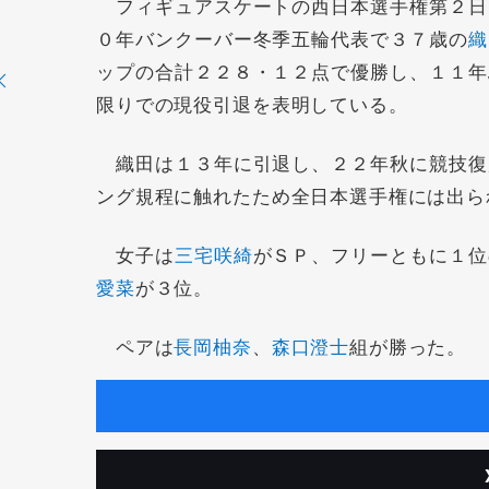
フィギュアスケートの西日本選手権第２日
０年バンクーバー冬季五輪代表で３７歳の
織
ップの合計２２８・１２点で優勝し、１１年
限りでの現役引退を表明している。
織田は１３年に引退し、２２年秋に競技復
ング規程に触れたため全日本選手権には出ら
女子は
三宅咲綺
がＳＰ、フリーともに１位
愛菜
が３位。
ペアは
長岡柚奈
、
森口澄士
組が勝った。