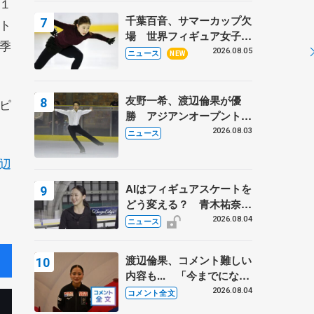
１
トロフィーフリー後】
千葉百音、サマーカップ欠
ト
場 世界フィギュア女子2
季
位
2026.08.05
ニュース
NEW
友野一希、渡辺倫果が優
ピ
勝 アジアンオープントロ
フィー
2026.08.03
ニュース
辺
AIはフィギュアスケートを
どう変える？ 青木祐奈と
考える採点、トレーニング
2026.08.04
ニュース
の未来
渡辺倫果、コメント難しい
内容も... 「今までにない
くらい早めに仕上げられて
2026.08.04
コメント全文
いる」 【アジアンオープ