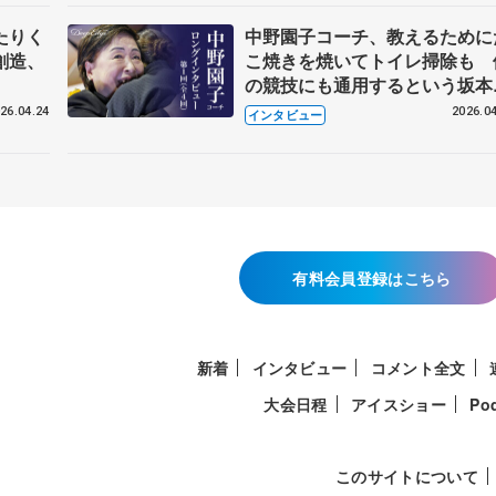
たりく
中野園子コーチ、教えるために
創造、
こ焼きを焼いてトイレ掃除も 
の競技にも通用するという坂本
織の筋肉
26.04.24
2026.04
インタビュー
有料会員登録はこちら
新着
インタビュー
コメント全文
大会日程
アイスショー
Po
このサイトについて