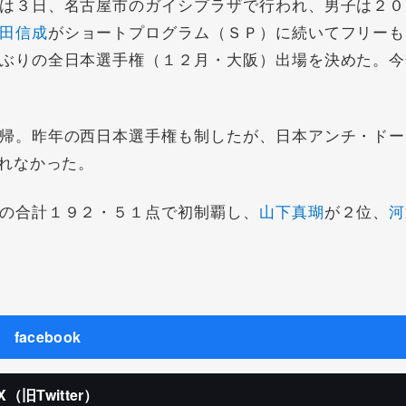
は３日、名古屋市のガイシプラザで行われ、男子は２０
田信成
がショートプログラム（ＳＰ）に続いてフリーも
ぶりの全日本選手権（１２月・大阪）出場を決めた。今
帰。昨年の西日本選手権も制したが、日本アンチ・ドー
れなかった。
の合計１９２・５１点で初制覇し、
山下真瑚
が２位、
河
facebook
X（旧Twitter）