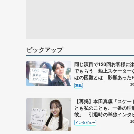
ピックアップ
同じ演目で120回お客様に
でもらう 船上スケーター
はの困難とは 影響あったP
キャプテン松永さんの存在
20
連載
【再掲】本田真凜「スケー
とも私のことも、一番の理
彼」 引退時の単独インタ
で語った競技人生や家族、
20
インタビュー
これからの夢…