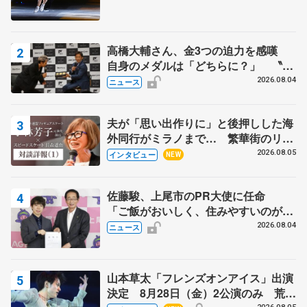
高橋大輔さん、金3つの迫力を感嘆
自身のメダルは「どちらに？」 〝リ
ス兄弟〟オリンピック3連覇の野村忠
2026.08.04
ニュース
宏さんと対談
夫が「思い出作りに」と後押しした海
外同行がミラノまで… 繁華街のリン
クでは不良のお兄さんも味方に 小林
2026.08.05
インタビュー
NEW
芳子さんが振り返るスケート人生
佐藤駿、上尾市のPR大使に任命
「ご飯がおいしく、住みやすいのが魅
力」
2026.08.04
ニュース
山本草太「フレンズオンアイス」出演
決定 8月28日（金）2公演のみ 荒川