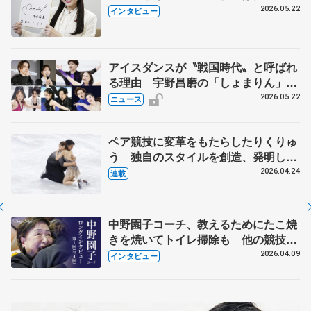
退時の単独インタビューで語った競技
2026.05.22
インタビュー
人生や家族、恋人、これからの夢…
アイスダンスが〝戦国時代〟と呼ばれ
る理由 宇野昌磨の「しょまりん」ら
実力者が相次いで参戦 国内の競争激
2026.05.22
ニュース
化
ペア競技に変革をもたらしたりくりゅ
う 独自のスタイルを創造、発明した
【引退発表後②】
2026.04.24
連載
中野園子コーチ、教えるためにたこ焼
きを焼いてトイレ掃除も 他の競技に
も通用するという坂本花織の筋肉
2026.04.09
インタビュー