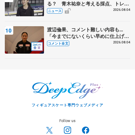
る？ 青木祐奈と考える採点、トレー
ニングの未来
2026.08.04
ニュース
渡辺倫果、コメント難しい内容も...
「今までにないくらい早めに仕上げら
れている」 【アジアンオープントロ
2026.08.04
コメント全文
フィー女子フリー】
フィギュアスケート専門ウェブメディア
Follow us