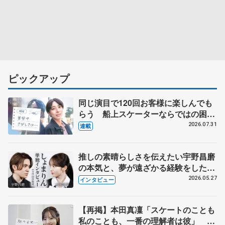
ピックアップ
同じ演目で120回お客様に楽しんでも
らう 船上スケーターならではの困難
とは 影響あったPIW前キャプテン松
2026.07.31
連載
永さんの存在
推しの素晴らしさを伝えたい宇野昌磨
の本気と、夢が遠ざかる経験をした本
田真凜の覚悟
2026.05.27
インタビュー
【再掲】本田真凜「スケートのことも
私のことも、一番の理解者は彼」 引