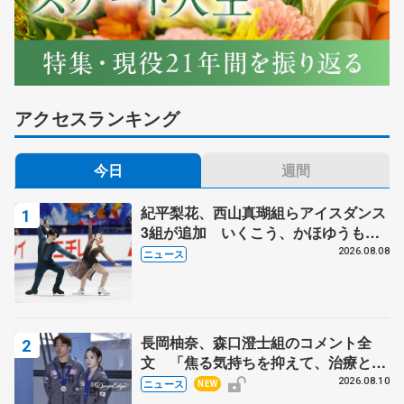
アクセスランキング
今日
週間
紀平梨花、西山真瑚組らアイスダンス
3組が追加 いくこう、かほゆうも、
木下グループ杯
2026.08.08
ニュース
長岡柚奈、森口澄士組のコメント全
文 「焦る気持ちを抑えて、治療とリ
ハビリに専念」、木下グループ杯辞退
2026.08.10
ニュース
NEW
で