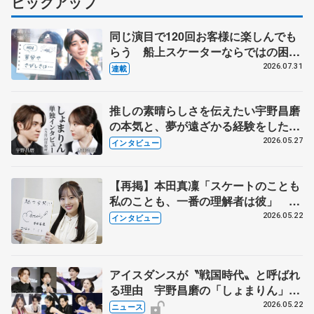
ピックアップ
同じ演目で120回お客様に楽しんでも
らう 船上スケーターならではの困難
とは 影響あったPIW前キャプテン松
2026.07.31
連載
永さんの存在
推しの素晴らしさを伝えたい宇野昌磨
の本気と、夢が遠ざかる経験をした本
田真凜の覚悟
2026.05.27
インタビュー
【再掲】本田真凜「スケートのことも
私のことも、一番の理解者は彼」 引
退時の単独インタビューで語った競技
2026.05.22
インタビュー
人生や家族、恋人、これからの夢…
アイスダンスが〝戦国時代〟と呼ばれ
る理由 宇野昌磨の「しょまりん」ら
実力者が相次いで参戦 国内の競争激
2026.05.22
ニュース