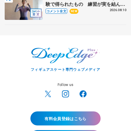
験で得られたもの 練習が実を結んだ
アジアントロフィー 【サマーカップ
2026.08.10
コメント全文
NEW
男子SP】
フィギュアスケート専門ウェブメディア
Follow us
有料会員登録はこちら