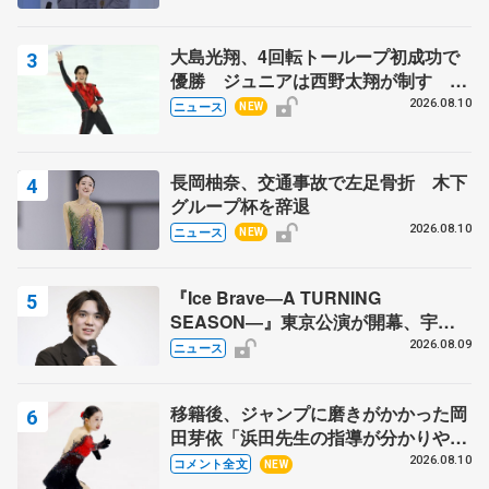
大島光翔、4回転トーループ初成功で
優勝 ジュニアは西野太翔が制す 関
東サマートロフィー最終日
2026.08.10
ニュース
NEW
長岡柚奈、交通事故で左足骨折 木下
グループ杯を辞退
2026.08.10
ニュース
NEW
『Ice Brave―A TURNING
SEASON―』東京公演が開幕、宇野
昌磨の『Ice Brave』にかける思いを
2026.08.09
ニュース
知る記事 5選
移籍後、ジャンプに磨きがかかった岡
田芽依「浜田先生の指導が分かりやす
く、しっくりくる」 苦戦中のオンラ
2026.08.10
コメント全文
NEW
イン課題は…【サマーカップ･ジュニ