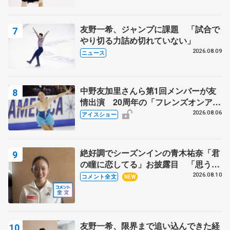
ア女子SP】
友野一希、ジャンプに課題 「試合で
やり切る力詰め切れていない」
2026.08.09
ニュース
中野友加里さんら第1回メンバーが友
情出演 20周年の「フレンズオンアイ
ス」 宮本賢二さん、有川梨絵さん、
2026.08.06
アイスショー
田村岳斗さんも
絶好調でシーズンインの青木祐奈「君
の瞳に恋してる」お披露目 「思う人
を狙う…キャッチするような」【サマ
2026.08.10
コメント全文
NEW
ーカップ女子SP】
友野一希、限界まで追い込んできた経