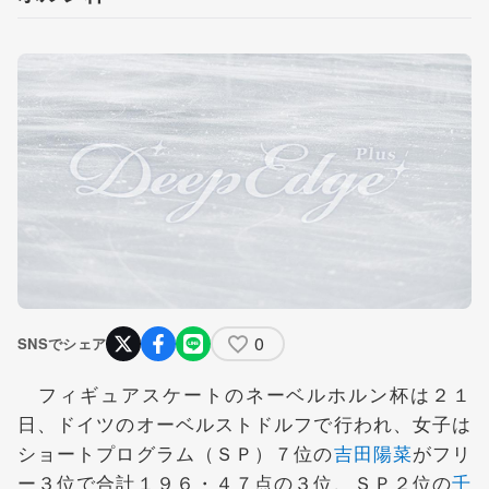
0
SNSでシェア
フィギュアスケートのネーベルホルン杯は２１
日、ドイツのオーベルストドルフで行われ、女子は
ショートプログラム（ＳＰ）７位の
吉田陽菜
がフリ
ー３位で合計１９６・４７点の３位、ＳＰ２位の
千