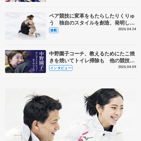
化
ペア競技に変革をもたらしたりくりゅ
う 独自のスタイルを創造、発明した
【引退発表後②】
2026.04.24
連載
中野園子コーチ、教えるためにたこ焼
きを焼いてトイレ掃除も 他の競技に
も通用するという坂本花織の筋肉
2026.04.09
インタビュー