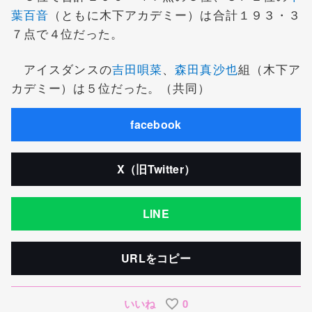
葉百音
（ともに木下アカデミー）は合計１９３・３
７点で４位だった。
アイスダンスの
吉田唄菜
、
森田真沙也
組（木下ア
カデミー）は５位だった。（共同）
facebook
X（旧Twitter）
LINE
URLをコピー
いいね
0