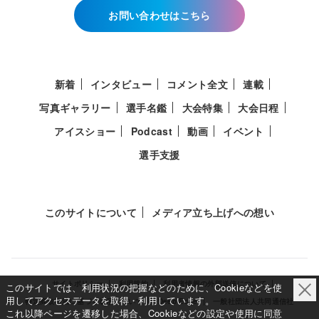
お問い合わせはこちら
新着
インタビュー
コメント全文
連載
写真ギャラリー
選手名鑑
大会特集
大会日程
アイスショー
Podcast
動画
イベント
選手支援
このサイトについて
メディア立ち上げへの想い
サイトポリシー
利用規約
利用者情報の外部送信について
このサイトでは、利用状況の把握などのために、Cookieなどを使
用してアクセスデータを取得・利用しています。
特定商取引法に基づく表示について
Deep Edge
一般社団法人共同通信社
これ以降ページを遷移した場合、Cookieなどの設定や使用に同意