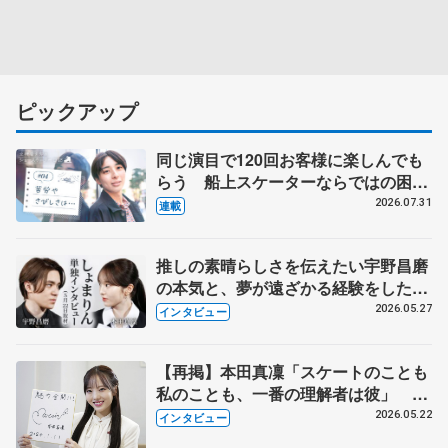
ピックアップ
同じ演目で120回お客様に楽しんでも
らう 船上スケーターならではの困難
とは 影響あったPIW前キャプテン松
2026.07.31
連載
永さんの存在
推しの素晴らしさを伝えたい宇野昌磨
の本気と、夢が遠ざかる経験をした本
田真凜の覚悟
2026.05.27
インタビュー
【再掲】本田真凜「スケートのことも
私のことも、一番の理解者は彼」 引
退時の単独インタビューで語った競技
2026.05.22
インタビュー
人生や家族、恋人、これからの夢…