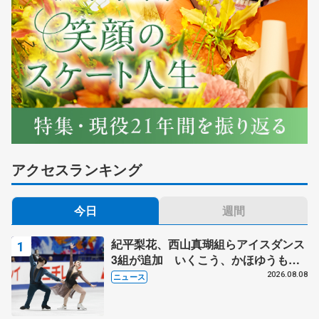
アクセスランキング
今日
週間
紀平梨花、西山真瑚組らアイスダンス
3組が追加 いくこう、かほゆうも、
木下グループ杯
2026.08.08
ニュース