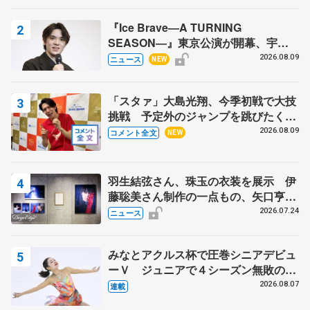
『Ice Brave―A TURNING
SEASON―』東京公演が開幕、宇野
昌磨の『Ice Brave』にかける思いを
2026.08.09
ニュース
NEW
知る記事 5選
「スタァ」大島光翔、今季初戦で大技
挑戦 予定外のジャンプを跳びたくな
った理由とは… 【関東サマートロフ
2026.08.09
コメント全文
NEW
ィー男子ショート】
羽生結弦さん、珠玉の衣装を展示 伊
藤聡美さん制作の一点もの、矢口亨さ
んが撮影
2026.07.24
ニュース
みなとアクルス杯で圧巻シニアデビュ
ーＶ ジュニアで４シーズン無敗の島
田麻央
2026.08.07
連載