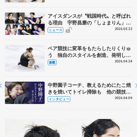
アイスダンスが〝戦国時代〟と呼ばれ
る理由 宇野昌磨の「しょまりん」ら
実力者が相次いで参戦 国内の競争激
2026.05.22
ニュース
化
ペア競技に変革をもたらしたりくりゅ
う 独自のスタイルを創造、発明した
【引退発表後②】
2026.04.24
連載
中野園子コーチ、教えるためにたこ焼
きを焼いてトイレ掃除も 他の競技に
も通用するという坂本花織の筋肉
2026.04.09
インタビュー