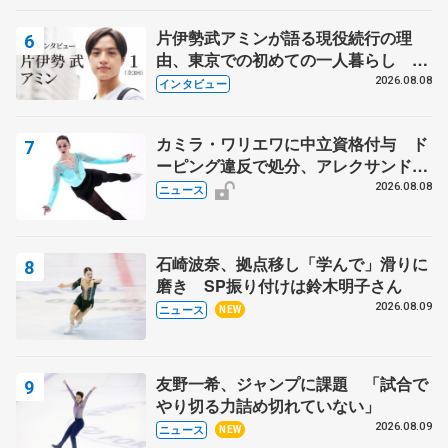
片伊勢武アミンが語る現役続行の理
由、東京での初めての一人暮らし 注
目スケーターの「今」に迫る
2026.08.08
インタビュー
カミラ・ワリエワに中立資格付与 ド
ーピング違反で処分、アレクサンド
ラ・イグナトワも
2026.08.08
ニュース
石崎波奈、拠点移し「学んで」滑りに
磨き SP振り付けは鈴木明子さん
2026.08.09
ニュース
NEW
友野一希、ジャンプに課題 「試合で
やり切る力詰め切れていない」
2026.08.09
ニュース
NEW