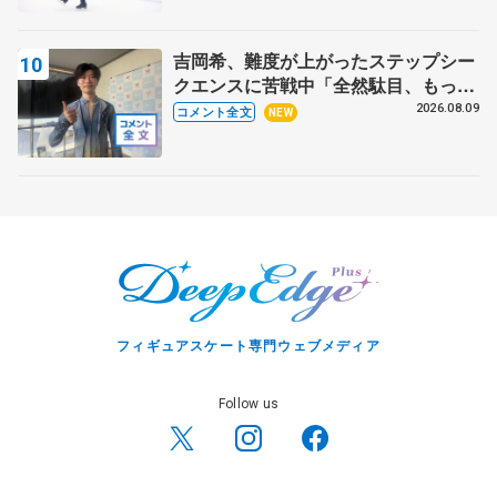
吉岡希、難度が上がったステップシー
クエンスに苦戦中「全然駄目、もっと
いいエッジで踏めるようにしたいな」
2026.08.09
コメント全文
NEW
【サマーカップ男子SP】
フィギュアスケート専門ウェブメディア
Follow us