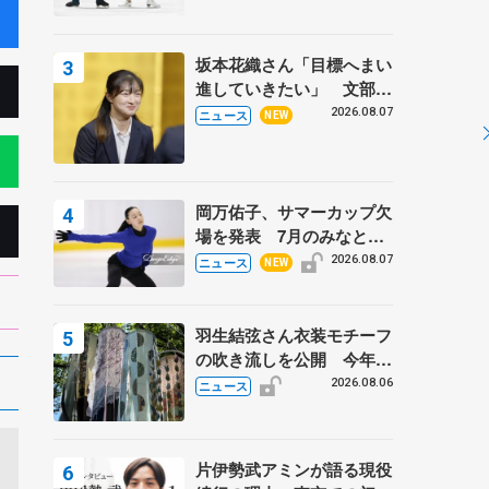
坂本花織さん「目標へまい
進していきたい」 文部科
学省スポーツ表彰式で代表
2026.08.07
ニュース
NEW
謝辞
岡万佑子、サマーカップ欠
場を発表 7月のみなとア
クルス杯は腰痛の影響で
2026.08.07
ニュース
NEW
羽生結弦さん衣装モチーフ
の吹き流しを公開 今年は
「春よ、来い」、仙台の瑞
2026.08.06
ニュース
鳳殿
片伊勢武アミンが語る現役