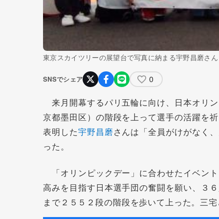
東京スカイツリーの展望台で写真に納まる宇野昌磨さん
0
SNSでシェア
来月開幕するパリ五輪に向け、日本オリン
京都墨田区）の階段を上って選手の活躍を祈
表明した
宇野昌磨
さんは「全員がけがなく、
った。
「オリンピックデー」に合わせたイベント
高みを目指す日本選手団の奮闘を願い、３６
まで２５５２段の階段を歩いて上った。三宅