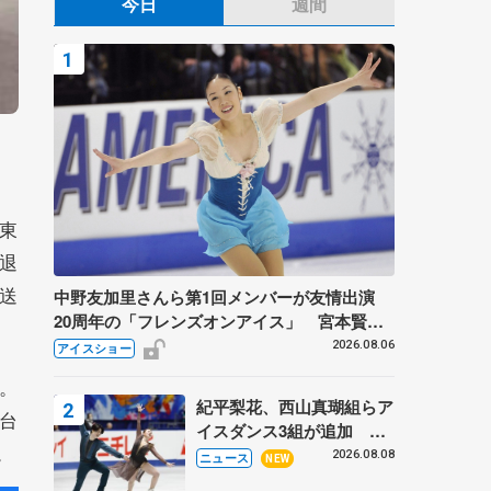
今日
週間
東
退
送
中野友加里さんら第1回メンバーが友情出演
20周年の「フレンズオンアイス」 宮本賢二
さん、有川梨絵さん、田村岳斗さんも
2026.08.06
アイスショー
。
紀平梨花、西山真瑚組らア
台
イスダンス3組が追加 い
。
くこう、かほゆうも、木下
2026.08.08
ニュース
NEW
グループ杯