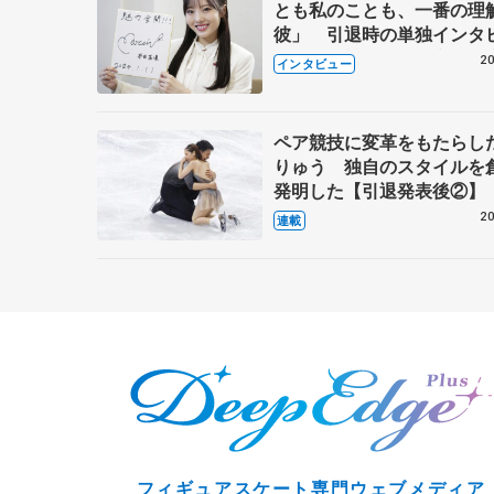
とも私のことも、一番の理
彼」 引退時の単独インタ
で語った競技人生や家族、
20
インタビュー
これからの夢…
ペア競技に変革をもたらし
りゅう 独自のスタイルを
発明した【引退発表後②】
20
連載
フィギュアスケート専門ウェブメディア