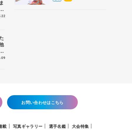
ま
央
戦
.22
た
他
花
.09
お問い合わせはこちら
連載
写真ギャラリー
選手名鑑
大会特集