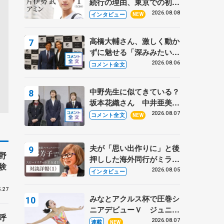
続行の理由、東京での初め
ての一人暮らし 注目スケ
2026.08.08
インタビュー
NEW
ーターの「今」に迫る
高橋大輔さん、激しく動か
ずに魅せる「深みみたいな
ものは出てきている？」
2026.08.06
コメント全文
〝兄さん〟と慕うレジェン
ド野村忠宏さんと和気あい
中野先生に似てきている？
あい
坂本花織さん 中井亜美は
クリケットのサマーキャン
2026.08.07
コメント全文
NEW
プに 島田麻央はたくさん
試合に出て国際大会へ【文
部科学省スポーツ表彰
夫が「思い出作りに」と後
野
式】
押しした海外同行がミラノ
験
まで… 繁華街のリンクで
2026.08.05
インタビュー
は不良のお兄さんも味方
.27
に 小林芳子さんが振り返
みなとアクルス杯で圧巻シ
るスケート人生
ニアデビューＶ ジュニア
呼
で４シーズン無敗の島田麻
2026.08.07
連載
NEW