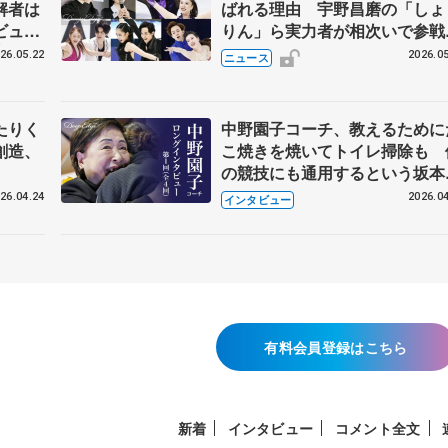
解者は
ばれる理由 宇野昌磨の「しょ
ビュー
りん」ら実力者が相次いで参
恋人、
国内の競争激化
26.05.22
2026.05
ニュース
たりく
中野園子コーチ、教えるために
創造、
こ焼きを焼いてトイレ掃除も 
の競技にも通用するという坂本
織の筋肉
26.04.24
2026.04
インタビュー
有料会員登録はこちら
新着
インタビュー
コメント全文