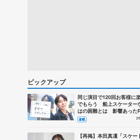
ピックアップ
同じ演目で120回お客様に
でもらう 船上スケーター
はの困難とは 影響あったP
キャプテン松永さんの存在
20
連載
【再掲】本田真凜「スケー