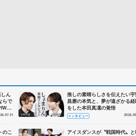
楽しん
推しの素晴らしさを伝えたい宇
ならで
昌磨の本気と、夢が遠ざかる経
IW前
をした本田真凜の覚悟
26.07.31
2026.05
インタビュー
トのこ
アイスダンスが〝戦国時代〟と