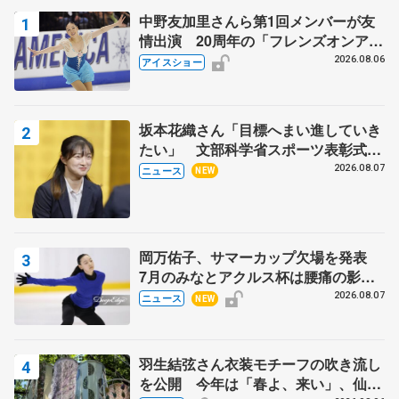
中野友加里さんら第1回メンバーが友
情出演 20周年の「フレンズオンアイ
ス」 宮本賢二さん、有川梨絵さん、
2026.08.06
アイスショー
田村岳斗さんも
坂本花織さん「目標へまい進していき
たい」 文部科学省スポーツ表彰式で
代表謝辞
2026.08.07
ニュース
NEW
岡万佑子、サマーカップ欠場を発表
7月のみなとアクルス杯は腰痛の影響
で
2026.08.07
ニュース
NEW
羽生結弦さん衣装モチーフの吹き流し
を公開 今年は「春よ、来い」、仙台