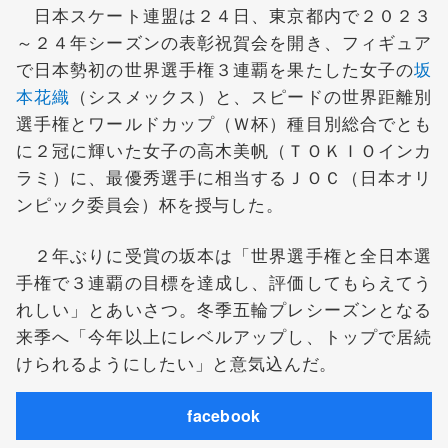
日本スケート連盟は２４日、東京都内で２０２３
～２４年シーズンの表彰祝賀会を開き、フィギュア
で日本勢初の世界選手権３連覇を果たした女子の
坂
本花織
（シスメックス）と、スピードの世界距離別
選手権とワールドカップ（Ｗ杯）種目別総合でとも
に２冠に輝いた女子の高木美帆（ＴＯＫＩＯインカ
ラミ）に、最優秀選手に相当するＪＯＣ（日本オリ
ンピック委員会）杯を授与した。
２年ぶりに受賞の坂本は「世界選手権と全日本選
手権で３連覇の目標を達成し、評価してもらえてう
れしい」とあいさつ。冬季五輪プレシーズンとなる
来季へ「今年以上にレベルアップし、トップで居続
けられるようにしたい」と意気込んだ。
facebook