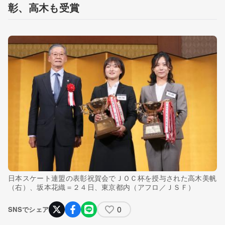
彰、高木も受賞
日本スケート連盟の表彰祝賀会でＪＯＣ杯を授与された高木美帆
（右）、坂本花織＝２４日、東京都内（アフロ／ＪＳＦ）
0
SNSでシェア