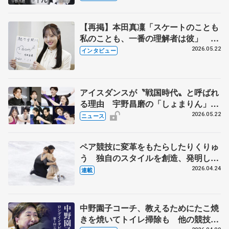
【再掲】本田真凜「スケートのことも
私のことも、一番の理解者は彼」 引
退時の単独インタビューで語った競技
2026.05.22
インタビュー
人生や家族、恋人、これからの夢…
アイスダンスが〝戦国時代〟と呼ばれ
る理由 宇野昌磨の「しょまりん」ら
実力者が相次いで参戦 国内の競争激
2026.05.22
ニュース
化
ペア競技に変革をもたらしたりくりゅ
う 独自のスタイルを創造、発明した
【引退発表後②】
2026.04.24
連載
中野園子コーチ、教えるためにたこ焼
きを焼いてトイレ掃除も 他の競技に