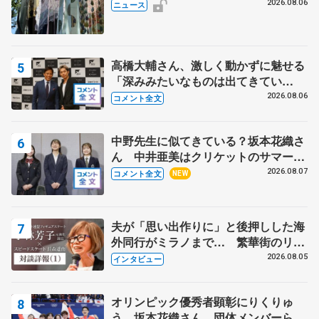
の瑞鳳殿
2026.08.06
ニュース
高橋大輔さん、激しく動かずに魅せる
「深みみたいなものは出てきてい
る？」 〝兄さん〟と慕うレジェンド
2026.08.06
コメント全文
野村忠宏さんと和気あいあい
中野先生に似てきている？坂本花織さ
ん 中井亜美はクリケットのサマーキ
ャンプに 島田麻央はたくさん試合に
2026.08.07
コメント全文
NEW
出て国際大会へ【文部科学省スポーツ
表彰式】
夫が「思い出作りに」と後押しした海
外同行がミラノまで… 繁華街のリン
クでは不良のお兄さんも味方に 小林
2026.08.05
インタビュー
芳子さんが振り返るスケート人生
オリンピック優秀者顕彰にりくりゅ
う、坂本花織さん、団体メンバーら