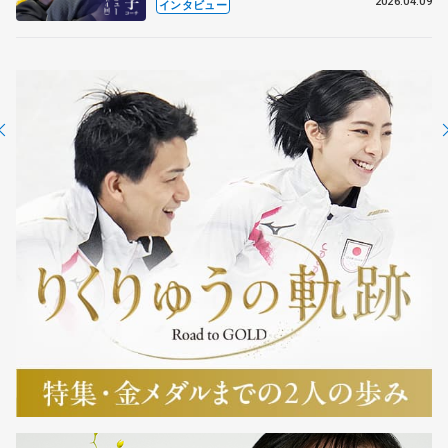
も通用するという坂本花織の筋肉
2026.04.09
インタビュー