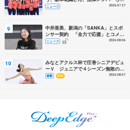
8月7日に文科省が表彰式、ブルーノ・
2026.07.27
ニュース
マルコット、中野園子らコーチも
中井亜美、新潟の「SANKA」とスポ
ンサー契約 「全力で応援」とコメン
ト
2026.08.06
ニュース
みなとアクルス杯で圧巻シニアデビュ
ーＶ ジュニアで４シーズン無敗の島
田麻央
2026.08.07
連載
NEW