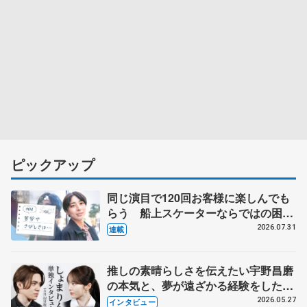
ピックアップ
同じ演目で120回お客様に楽しんでも
らう 船上スケーターならではの困難
とは 影響あったPIW前キャプテン松
2026.07.31
連載
永さんの存在
推しの素晴らしさを伝えたい宇野昌磨
の本気と、夢が遠ざかる経験をした本
田真凜の覚悟
2026.05.27
インタビュー