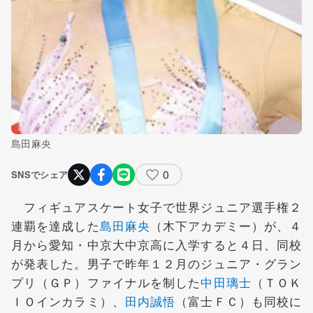
島田麻央
0
SNSでシェア
フィギュアスケート女子で世界ジュニア選手権２
連覇を達成した
島田麻央
（木下アカデミー）が、４
月から愛知・中京大中京高に入学すると４日、同校
が発表した。男子で昨年１２月のジュニア・グラン
プリ（ＧＰ）ファイナルを制した
中田璃士
（ＴＯＫ
ＩＯインカラミ）、
田内誠悟
（富士ＦＣ）も同校に