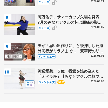
んが撮影
2026.07.24
ニュース
岡万佑子、サマーカップ欠場を発表
7月のみなとアクルス杯は腰痛の影響
で
2026.08.07
ニュース
夫が「思い出作りに」と後押しした海
外同行がミラノまで… 繁華街のリン
クでは不良のお兄さんも味方に 小林
2026.08.05
インタビュー
芳子さんが振り返るスケート人生
河辺愛菜、５位 得意を詰め込んだ
「オペラ座」【みなとアクルス杯フリ
ー】
2026.08.08
コメント全文
NEW