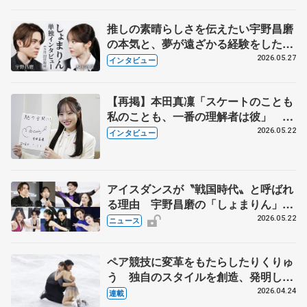
永さんの存在
推しの素晴らしさを伝えたい宇野昌磨
の本気と、夢が遠ざかる経験をした本
田真凜の覚悟
2026.05.27
インタビュー
【再掲】本田真凜「スケートのことも
私のことも、一番の理解者は彼」 引
退時の単独インタビューで語った競技
2026.05.22
インタビュー
人生や家族、恋人、これからの夢…
アイスダンスが〝戦国時代〟と呼ばれ
る理由 宇野昌磨の「しょまりん」ら
実力者が相次いで参戦 国内の競争激
2026.05.22
ニュース
化
ペア競技に変革をもたらしたりくりゅ
う 独自のスタイルを創造、発明した
【引退発表後②】
2026.04.24
連載