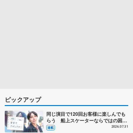
ピックアップ
同じ演目で120回お客様に楽しんでも
らう 船上スケーターならではの困難
とは 影響あったPIW前キャプテン松
2026.07.31
連載