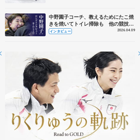
中野園子コーチ、教えるためにたこ焼
きを焼いてトイレ掃除も 他の競技に
も通用するという坂本花織の筋肉
2026.04.09
インタビュー