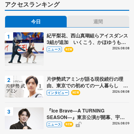
アクセスランキング
今日
週間
紀平梨花、西山真瑚組らアイスダンス
3組が追加 いくこう、かほゆうも、
木下グループ杯
2026.08.08
ニュース
NEW
片伊勢武アミンが語る現役続行の理
由、東京での初めての一人暮らし 注
目スケーターの「今」に迫る
2026.08.08
インタビュー
NEW
『Ice Brave―A TURNING
SEASON―』東京公演が開幕、宇野
昌磨の『Ice Brave』にかける思いを
2026.08.09
ニュース
NEW
知る記事 5選