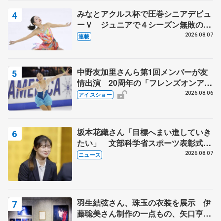
みなとアクルス杯で圧巻シニアデビュ
ーＶ ジュニアで４シーズン無敗の島
田麻央
2026.08.07
連載
中野友加里さんら第1回メンバーが友
情出演 20周年の「フレンズオンアイ
ス」 宮本賢二さん、有川梨絵さん、
2026.08.06
アイスショー
田村岳斗さんも
坂本花織さん「目標へまい進していき
たい」 文部科学省スポーツ表彰式で
代表謝辞
2026.08.07
ニュース
羽生結弦さん、珠玉の衣装を展示 伊
藤聡美さん制作の一点もの、矢口亨さ