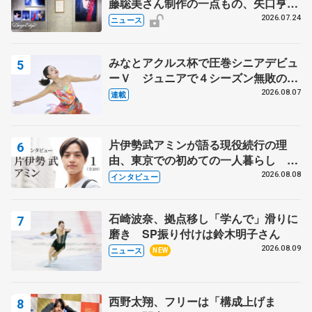
藤聡美さん制作の一点もの、矢口亨さ
んが撮影
2026.07.24
ニュース
みなとアクルス杯で圧巻シニアデビュ
ーＶ ジュニアで４シーズン無敗の島
田麻央
2026.08.07
連載
片伊勢武アミンが語る現役続行の理
由、東京での初めての一人暮らし 注
目スケーターの「今」に迫る
2026.08.08
インタビュー
石崎波奈、拠点移し「学んで」滑りに
磨き SP振り付けは鈴木明子さん
2026.08.09
ニュース
NEW
西野太翔、フリーは「構成上げま