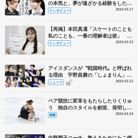
の本気と、夢が遠ざかる経験をした本
田真凜の覚悟
2026.05.27
インタビュー
【再掲】本田真凜「スケートのことも
私のことも、一番の理解者は彼」 引
退時の単独インタビューで語った競技
2026.05.22
インタビュー
人生や家族、恋人、これからの夢…
アイスダンスが〝戦国時代〟と呼ばれ
る理由 宇野昌磨の「しょまりん」ら
実力者が相次いで参戦 国内の競争激
2026.05.22
ニュース
化
ペア競技に変革をもたらしたりくりゅ
う 独自のスタイルを創造、発明した
【引退発表後②】
2026.04.24
連載
中野園子コーチ、教えるためにたこ焼