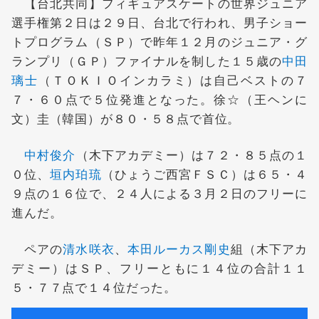
【台北共同】フィギュアスケートの世界ジュニア
選手権第２日は２９日、台北で行われ、男子ショー
トプログラム（ＳＰ）で昨年１２月のジュニア・グ
ランプリ（ＧＰ）ファイナルを制した１５歳の
中田
璃士
（ＴＯＫＩＯインカラミ）は自己ベストの７
７・６０点で５位発進となった。徐☆（王ヘンに
文）圭（韓国）が８０・５８点で首位。
中村俊介
（木下アカデミー）は７２・８５点の１
０位、
垣内珀琉
（ひょうご西宮ＦＳＣ）は６５・４
９点の１６位で、２４人による３月２日のフリーに
進んだ。
ペアの
清水咲衣
、
本田ルーカス剛史
組（木下アカ
デミー）はＳＰ、フリーともに１４位の合計１１
５・７７点で１４位だった。