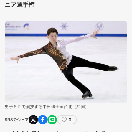
ニア選手権
男子ＳＰで演技する中田璃士＝台北（共同）
0
SNSでシェア