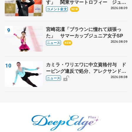
す」 関東サマートロフィー ジュニ
ア男子SP首位
2026.08.09
コメント全文
NEW
宮崎花凜「ブラウンに憧れて頑張っ
た」 サマーカップジュニア女子SP
2026.08.09
ニュース
NEW
カミラ・ワリエワに中立資格付与 ド
ーピング違反で処分、アレクサンド
ラ・イグナトワも
2026.08.08
ニュース