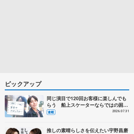
ピックアップ
同じ演目で120回お客様に楽しんでも
らう 船上スケーターならではの困難
とは 影響あったPIW前キャプテン松
2026.07.31
連載
永さんの存在
推しの素晴らしさを伝えたい宇野昌磨