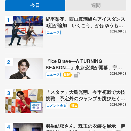
今日
週間
紀平梨花、西山真瑚組らアイスダンス
3組が追加 いくこう、かほゆうも、
木下グループ杯
2026.08.08
ニュース
『Ice Brave―A TURNING
SEASON―』東京公演が開幕、宇野
昌磨の『Ice Brave』にかける思いを
2026.08.09
ニュース
NEW
知る記事 5選
「スタァ」大島光翔、今季初戦で大技
挑戦 予定外のジャンプを跳びたくな
った理由とは… 【関東サマートロフ
2026.08.09
コメント全文
NEW
ィー男子ショート】
羽生結弦さん、珠玉の衣装を展示 伊