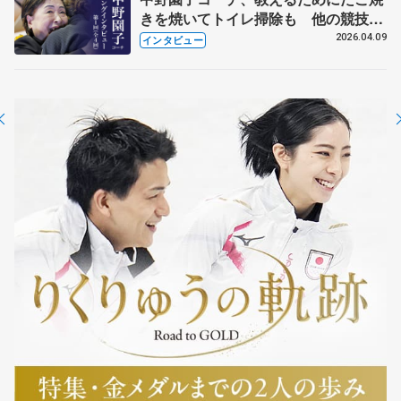
きを焼いてトイレ掃除も 他の競技に
も通用するという坂本花織の筋肉
2026.04.09
インタビュー