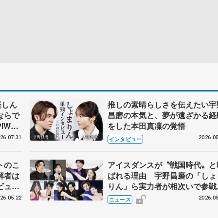
楽しん
推しの素晴らしさを伝えたい宇
ならで
昌磨の本気と、夢が遠ざかる経
IW前
をした本田真凜の覚悟
26.07.31
2026.05
インタビュー
トのこ
アイスダンスが〝戦国時代〟と
解者は
ばれる理由 宇野昌磨の「しょ
ビュー
りん」ら実力者が相次いで参
恋人、
国内の競争激化
26.05.22
2026.05
ニュース