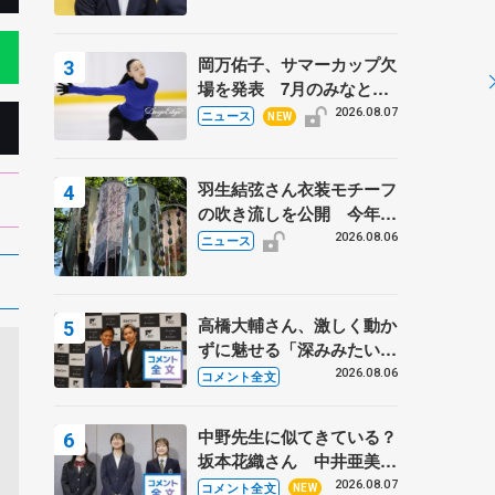
岡万佑子、サマーカップ欠
場を発表 7月のみなとア
クルス杯は腰痛の影響で
2026.08.07
ニュース
NEW
羽生結弦さん衣装モチーフ
の吹き流しを公開 今年は
「春よ、来い」、仙台の瑞
2026.08.06
ニュース
鳳殿
高橋大輔さん、激しく動か
ずに魅せる「深みみたいな
ものは出てきている？」
2026.08.06
コメント全文
〝兄さん〟と慕うレジェン
ド野村忠宏さんと和気あい
中野先生に似てきている？
あい
坂本花織さん 中井亜美は
クリケットのサマーキャン
2026.08.07
コメント全文
NEW