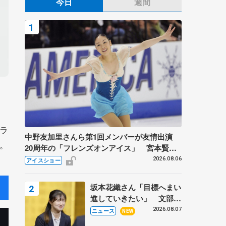
今日
週間
ラ
中野友加里さんら第1回メンバーが友情出演
。
20周年の「フレンズオンアイス」 宮本賢二
さん、有川梨絵さん、田村岳斗さんも
2026.08.06
アイスショー
坂本花織さん「目標へまい
進していきたい」 文部科
学省スポーツ表彰式で代表
2026.08.07
ニュース
NEW
謝辞