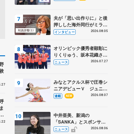
プに 島田麻央はたくさん
試合に出て国際大会へ【文
部科学省スポーツ表彰
夫が「思い出作りに」と後
式】
押しした海外同行がミラノ
まで… 繁華街のリンクで
2026.08.05
インタビュー
は不良のお兄さんも味方
に 小林芳子さんが振り返
オリンピック優秀者顕彰に
るスケート人生
りくりゅう、坂本花織さ
ん、団体メンバーら 8月
2026.07.27
ニュース
野
7日に文科省が表彰式、ブ
験
ルーノ・マルコット、中野
園子らコーチも
みなとアクルス杯で圧巻シ
.27
ニアデビューＶ ジュニア
で４シーズン無敗の島田麻
2026.08.07
連載
NEW
呼
央
ま
戦
中井亜美、新潟の
「SANKA」とスポンサー
.22
契約 「全力で応援」とコ
2026.08.06
ニュース