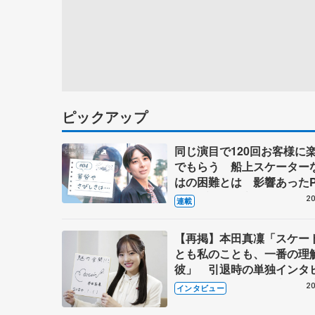
ピックアップ
同じ演目で120回お客様に
でもらう 船上スケーター
はの困難とは 影響あったP
キャプテン松永さんの存在
20
連載
【再掲】本田真凜「スケー
とも私のことも、一番の理
彼」 引退時の単独インタ
で語った競技人生や家族、
20
インタビュー
これからの夢…