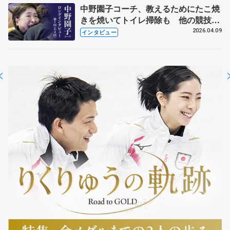
中野園子コーチ、教えるためにたこ焼
きを焼いてトイレ掃除も 他の競技に
も通用するという坂本花織の筋肉
2026.04.09
インタビュー