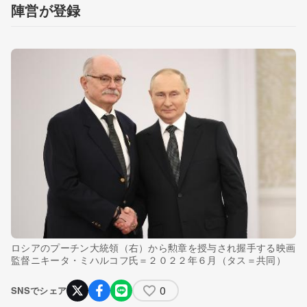
陣営が登録
ロシアのプーチン大統領（右）から勲章を授与され握手する映画
監督ニキータ・ミハルコフ氏＝２０２２年６月（タス＝共同）
0
SNSでシェア