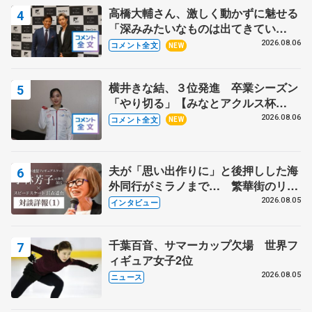
高橋大輔さん、激しく動かずに魅せる
「深みみたいなものは出てきてい
る？」 〝兄さん〟と慕うレジェンド
2026.08.06
コメント全文
NEW
野村忠宏さんと和気あいあい
横井きな結、３位発進 卒業シーズン
「やり切る」【みなとアクルス杯
SP】
2026.08.06
コメント全文
NEW
夫が「思い出作りに」と後押しした海
外同行がミラノまで… 繁華街のリン
クでは不良のお兄さんも味方に 小林
2026.08.05
インタビュー
芳子さんが振り返るスケート人生
千葉百音、サマーカップ欠場 世界フ
ィギュア女子2位
2026.08.05
ニュース