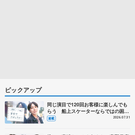
ピックアップ
同じ演目で120回お客様に楽しんでも
らう 船上スケーターならではの困難
とは 影響あったPIW前キャプテン松
2026.07.31
連載
永さんの存在