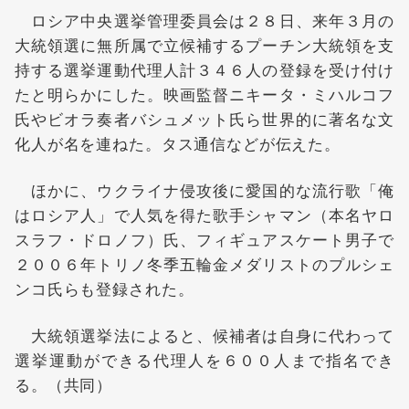
ロシア中央選挙管理委員会は２８日、来年３月の
大統領選に無所属で立候補するプーチン大統領を支
持する選挙運動代理人計３４６人の登録を受け付け
たと明らかにした。映画監督ニキータ・ミハルコフ
氏やビオラ奏者バシュメット氏ら世界的に著名な文
化人が名を連ねた。タス通信などが伝えた。
ほかに、ウクライナ侵攻後に愛国的な流行歌「俺
はロシア人」で人気を得た歌手シャマン（本名ヤロ
スラフ・ドロノフ）氏、フィギュアスケート男子で
２００６年トリノ冬季五輪金メダリストのプルシェ
ンコ氏らも登録された。
大統領選挙法によると、候補者は自身に代わって
選挙運動ができる代理人を６００人まで指名でき
る。（共同）