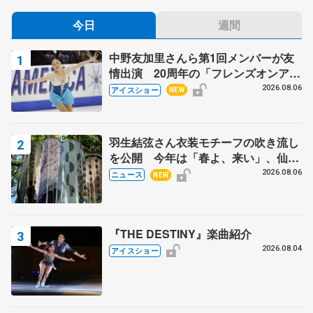
今日
週間
中野友加里さんら第1回メンバーが友
情出演 20周年の「フレンズオンアイ
ス」 宮本賢二さん、有川梨絵さん、
2026.08.06
アイスショー
NEW
田村岳斗さんも
羽生結弦さん衣装モチーフの吹き流し
を公開 今年は「春よ、来い」、仙台
の瑞鳳殿
2026.08.06
ニュース
NEW
『THE DESTINY』楽曲紹介
2026.08.04
アイスショー