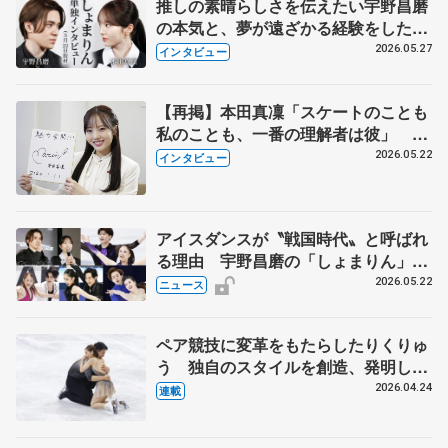
推しの素晴らしさを伝えたい宇野昌磨
の本気と、夢が遠ざかる経験をした本
田真凜の覚悟
2026.05.27
インタビュー
【再掲】本田真凜「スケートのことも
私のことも、一番の理解者は彼」 引
退時の単独インタビューで語った競技
2026.05.22
インタビュー
人生や家族、恋人、これからの夢…
アイスダンスが〝戦国時代〟と呼ばれ
る理由 宇野昌磨の「しょまりん」ら
実力者が相次いで参戦 国内の競争激
2026.05.22
ニュース
化
ペア競技に変革をもたらしたりくりゅ
う 独自のスタイルを創造、発明した
【引退発表後②】
2026.04.24
連載