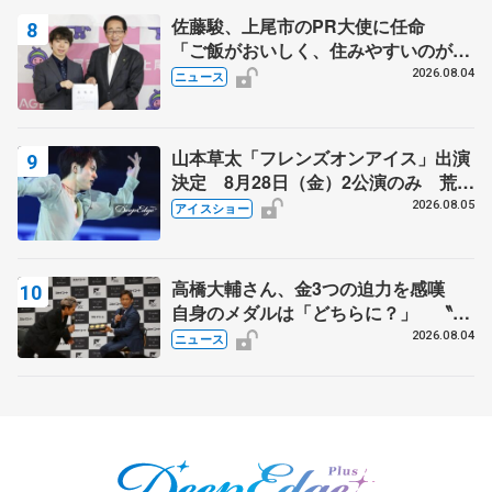
佐藤駿、上尾市のPR大使に任命
「ご飯がおいしく、住みやすいのが魅
力」
2026.08.04
ニュース
山本草太「フレンズオンアイス」出演
決定 8月28日（金）2公演のみ 荒川
静香さんプロデュース、20周年のアイ
2026.08.05
アイスショー
スショー
高橋大輔さん、金3つの迫力を感嘆
自身のメダルは「どちらに？」 〝リ
ス兄弟〟オリンピック3連覇の野村忠
2026.08.04
ニュース
宏さんと対談