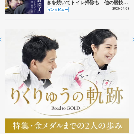
きを焼いてトイレ掃除も 他の競技に
も通用するという坂本花織の筋肉
2026.04.09
インタビュー