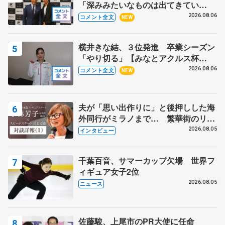
「深みみたいなものは出てきてい
る？」 〝兄さん〟と慕うレジェンド
2026.08.06
コメント全文
NEW
野村忠宏さんと和気あいあい
横井きな結、３位発進 卒業シーズン
「やり切る」【みなとアクルス杯
SP】
2026.08.06
コメント全文
NEW
夫が「思い出作りに」と後押しした海
外同行がミラノまで… 繁華街のリン
クでは不良のお兄さんも味方に 小林
2026.08.05
インタビュー
芳子さんが振り返るスケート人生
千葉百音、サマーカップ欠場 世界フ
ィギュア女子2位
2026.08.05
ニュース
佐藤駿、上尾市のPR大使に任命