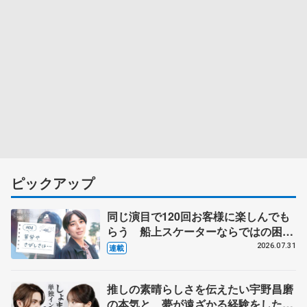
ピックアップ
同じ演目で120回お客様に楽しんでも
らう 船上スケーターならではの困難
とは 影響あったPIW前キャプテン松
2026.07.31
連載
永さんの存在
推しの素晴らしさを伝えたい宇野昌磨
の本気と、夢が遠ざかる経験をした本