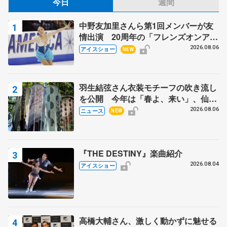
今日
週間
中野友加里さんら第1回メンバーが友
情出演 20周年の「フレンズオンアイ
ス」 宮本賢二さん、有川梨絵さん、
2026.08.06
アイスショー
NEW
田村岳斗さんも
羽生結弦さん衣装モチーフの吹き流し
を公開 今年は「春よ、来い」、仙台
の瑞鳳殿
2026.08.06
ニュース
NEW
『THE DESTINY』楽曲紹介
2026.08.04
アイスショー
高橋大輔さん、激しく動かずに魅せる