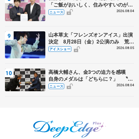
「ご飯がおいしく、住みやすいのが魅
力」
2026.08.04
ニュース
山本草太「フレンズオンアイス」出演
決定 8月28日（金）2公演のみ 荒川
静香さんプロデュース、20周年のアイ
2026.08.05
アイスショー
スショー
高橋大輔さん、金3つの迫力を感嘆
自身のメダルは「どちらに？」 〝リ
ス兄弟〟オリンピック3連覇の野村忠
2026.08.04
ニュース
宏さんと対談