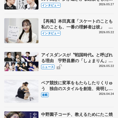
田真凜の覚悟
2026.05.27
インタビュー
【再掲】本田真凜「スケートのことも
私のことも、一番の理解者は彼」 引
退時の単独インタビューで語った競技
2026.05.22
インタビュー
人生や家族、恋人、これからの夢…
アイスダンスが〝戦国時代〟と呼ばれ
る理由 宇野昌磨の「しょまりん」ら
実力者が相次いで参戦 国内の競争激
2026.05.22
ニュース
化
ペア競技に変革をもたらしたりくりゅ
う 独自のスタイルを創造、発明した
【引退発表後②】
2026.04.24
連載
中野園子コーチ、教えるためにたこ焼