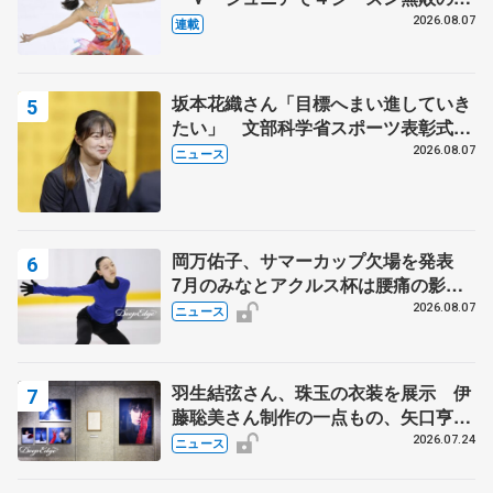
田麻央
2026.08.07
連載
坂本花織さん「目標へまい進していき
たい」 文部科学省スポーツ表彰式で
代表謝辞
2026.08.07
ニュース
岡万佑子、サマーカップ欠場を発表
7月のみなとアクルス杯は腰痛の影響
で
2026.08.07
ニュース
羽生結弦さん、珠玉の衣装を展示 伊
藤聡美さん制作の一点もの、矢口亨さ
んが撮影
2026.07.24
ニュース