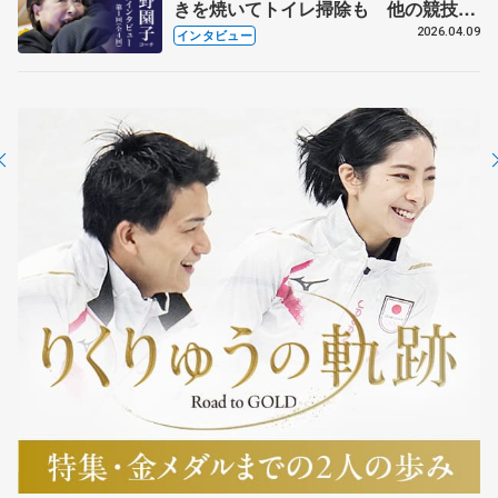
きを焼いてトイレ掃除も 他の競技に
も通用するという坂本花織の筋肉
2026.04.09
インタビュー