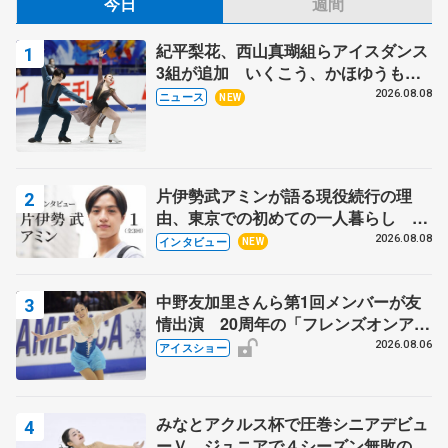
今日
週間
紀平梨花、西山真瑚組らアイスダンス
3組が追加 いくこう、かほゆうも、
木下グループ杯
2026.08.08
ニュース
NEW
片伊勢武アミンが語る現役続行の理
由、東京での初めての一人暮らし 注
目スケーターの「今」に迫る
2026.08.08
インタビュー
NEW
中野友加里さんら第1回メンバーが友
情出演 20周年の「フレンズオンアイ
ス」 宮本賢二さん、有川梨絵さん、
2026.08.06
アイスショー
田村岳斗さんも
みなとアクルス杯で圧巻シニアデビュ
ーＶ ジュニアで４シーズン無敗の島