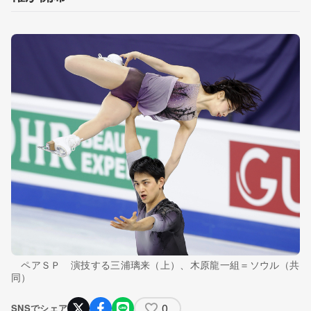
ペアＳＰ 演技する三浦璃来（上）、木原龍一組＝ソウル（共
同）
0
SNSでシェア