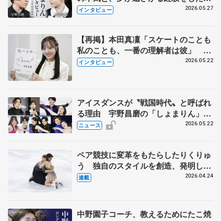
田真凜の覚悟
2026.05.27
インタビュー
【再掲】本田真凜「スケートのことも
私のことも、一番の理解者は彼」 引
退時の単独インタビューで語った競技
2026.05.22
インタビュー
人生や家族、恋人、これからの夢…
アイスダンスが〝戦国時代〟と呼ばれ
る理由 宇野昌磨の「しょまりん」ら
実力者が相次いで参戦 国内の競争激
2026.05.22
ニュース
化
ペア競技に変革をもたらしたりくりゅ
う 独自のスタイルを創造、発明した
【引退発表後②】
2026.04.24
連載
中野園子コーチ、教えるためにたこ焼