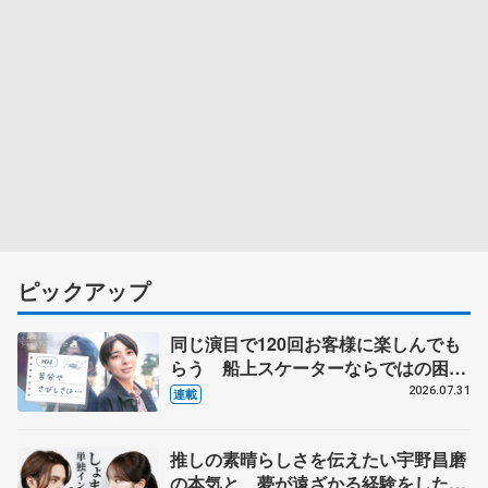
ピックアップ
同じ演目で120回お客様に楽しんでも
らう 船上スケーターならではの困難
とは 影響あったPIW前キャプテン松
2026.07.31
連載
永さんの存在
推しの素晴らしさを伝えたい宇野昌磨
の本気と、夢が遠ざかる経験をした本