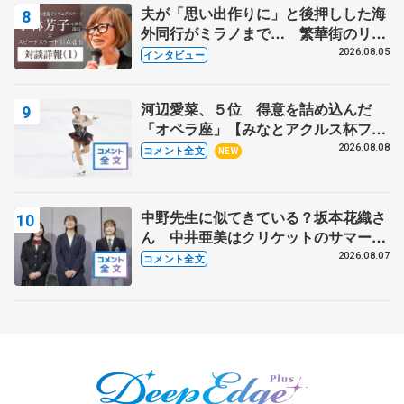
夫が「思い出作りに」と後押しした海
外同行がミラノまで… 繁華街のリン
クでは不良のお兄さんも味方に 小林
2026.08.05
インタビュー
芳子さんが振り返るスケート人生
河辺愛菜、５位 得意を詰め込んだ
「オペラ座」【みなとアクルス杯フリ
ー】
2026.08.08
コメント全文
NEW
中野先生に似てきている？坂本花織さ
ん 中井亜美はクリケットのサマーキ
ャンプに 島田麻央はたくさん試合に
2026.08.07
コメント全文
出て国際大会へ【文部科学省スポーツ
表彰式】