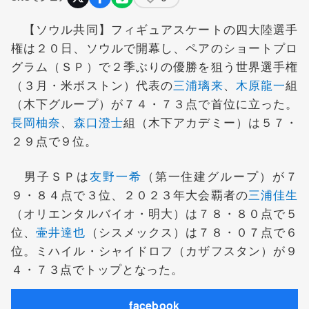
【ソウル共同】フィギュアスケートの四大陸選手
権は２０日、ソウルで開幕し、ペアのショートプロ
グラム（ＳＰ）で２季ぶりの優勝を狙う世界選手権
（３月・米ボストン）代表の
三浦璃来
、
木原龍一
組
（木下グループ）が７４・７３点で首位に立った。
長岡柚奈
、
森口澄士
組（木下アカデミー）は５７・
２９点で９位。
男子ＳＰは
友野一希
（第一住建グループ）が７
９・８４点で３位、２０２３年大会覇者の
三浦佳生
（オリエンタルバイオ・明大）は７８・８０点で５
位、
壷井達也
（シスメックス）は７８・０７点で６
位。ミハイル・シャイドロフ（カザフスタン）が９
４・７３点でトップとなった。
facebook