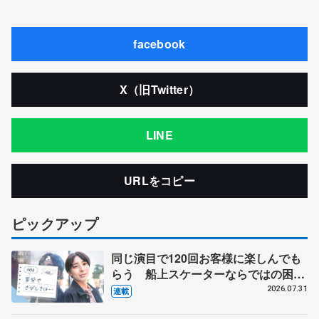
facebook
X（旧Twitter）
LINE
URLをコピー
ピックアップ
同じ演目で120回お客様に楽しんでも
らう 船上スケーターならではの困難
とは 影響あったPIW前キャプテン松
2026.07.31
連載
永さんの存在