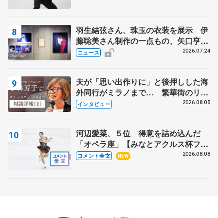
羽生結弦さん、珠玉の衣装を展示 伊
藤聡美さん制作の一点もの、矢口亨さ
んが撮影
2026.07.24
ニュース
夫が「思い出作りに」と後押しした海
外同行がミラノまで… 繁華街のリン
クでは不良のお兄さんも味方に 小林
2026.08.05
インタビュー
芳子さんが振り返るスケート人生
河辺愛菜、５位 得意を詰め込んだ
「オペラ座」【みなとアクルス杯フリ
ー】
2026.08.08
コメント全文
NEW