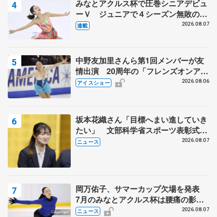
みなとアクルス杯で圧巻シニアデビュ
ーＶ ジュニアで４シーズン無敗の島
田麻央
2026.08.07
連載
中野友加里さんら第1回メンバーが友
情出演 20周年の「フレンズオンアイ
ス」 宮本賢二さん、有川梨絵さん、
2026.08.06
アイスショー
田村岳斗さんも
坂本花織さん「目標へまい進していき
たい」 文部科学省スポーツ表彰式で
代表謝辞
2026.08.07
ニュース
岡万佑子、サマーカップ欠場を発表
7月のみなとアクルス杯は腰痛の影響
で
2026.08.07
ニュース