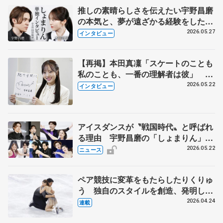
推しの素晴らしさを伝えたい宇野昌磨
の本気と、夢が遠ざかる経験をした本
田真凜の覚悟
2026.05.27
インタビュー
【再掲】本田真凜「スケートのことも
私のことも、一番の理解者は彼」 引
退時の単独インタビューで語った競技
2026.05.22
インタビュー
人生や家族、恋人、これからの夢…
アイスダンスが〝戦国時代〟と呼ばれ
る理由 宇野昌磨の「しょまりん」ら
実力者が相次いで参戦 国内の競争激
2026.05.22
ニュース
化
ペア競技に変革をもたらしたりくりゅ
う 独自のスタイルを創造、発明した
【引退発表後②】
2026.04.24
連載