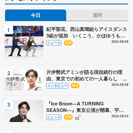
今日
週間
紀平梨花、西山真瑚組らアイスダンス
3組が追加 いくこう、かほゆうも、
木下グループ杯
2026.08.08
ニュース
NEW
片伊勢武アミンが語る現役続行の理
由、東京での初めての一人暮らし 注
目スケーターの「今」に迫る
2026.08.08
インタビュー
NEW
『Ice Brave―A TURNING
SEASON―』東京公演が開幕、宇野
昌磨の『Ice Brave』にかける思いを
2026.08.09
ニュース
NEW
知る記事 5選