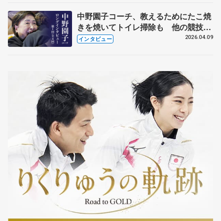
中野園子コーチ、教えるためにたこ焼
きを焼いてトイレ掃除も 他の競技に
も通用するという坂本花織の筋肉
2026.04.09
インタビュー