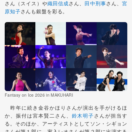
さん（スイス）や
織田信成
さん、
田中刑事
さん、
宮
原知子
さんも銀盤を彩る。
Fantasy on Ice 2026 in MAKUHARI
昨年に続き金谷かほりさんが演出を手がけるほ
か、振付は宮本賢二さん、
鈴木明子
さんが担当す
る。そのほか、アーティストとしてソン・シギョン
さんが第１部に、家入レオさんが第２部に出演する