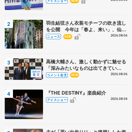
ス」 宮本賢二さん、有川梨絵さん、
アイスショー
NEW
田村岳斗さんも
羽生結弦さん衣装モチーフの吹き流し
を公開 今年は「春よ、来い」、仙台
の瑞鳳殿
2026.08.06
ニュース
NEW
高橋大輔さん、激しく動かずに魅せる
「深みみたいなものは出てきてい
る？」 〝兄さん〟と慕うレジェンド
2026.08.06
コメント全文
NEW
野村忠宏さんと和気あいあい
『THE DESTINY』楽曲紹介
2026.08.04
アイスショー
夫が「思い出作りに」と後押しした海