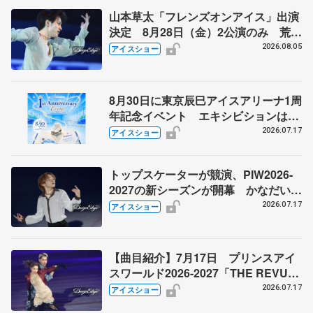
山本草太「フレンズオンアイス」出演
決定 8月28日（金）2公演のみ 荒川
静香さんプロデュース、20周年のアイ
2026.08.05
アイスショー
スショー
8月30日に東京辰巳アイスアリーナ1周
年記念イベント エキシビションは7
月18日から先行抽選申し込み開始
2026.07.17
アイスショー
トップスケーターが競演、PIW2026-
2027の新シーズンが開幕 かなだいの
新作は『Sing Sing Sing』、PIWチー
2026.07.17
アイスショー
ムはシンクロナイズドスケーティング
を披露
【曲目紹介】7月17日 プリンスアイ
スワールド2026-2027「THE REVUE
ON ICE」横浜公演
2026.07.17
アイスショー