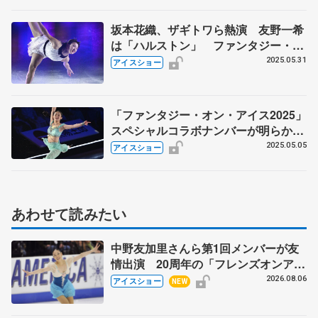
坂本花織、ザギトワら熱演 友野一希
は「ハルストン」 ファンタジー・オ
ン・アイス
2025.05.31
アイスショー
「ファンタジー・オン・アイス2025」
スペシャルコラボナンバーが明らか
に 友野一希×青木祐奈、田中刑事さ
2025.05.05
アイスショー
ん×城田優さん、ランビエルさんら豪
華メドレーで共演も
あわせて読みたい
中野友加里さんら第1回メンバーが友
情出演 20周年の「フレンズオンアイ
ス」 宮本賢二さん、有川梨絵さん、
2026.08.06
アイスショー
NEW
田村岳斗さんも