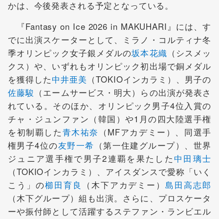
かは、今後発表される予定となっている。
『Fantasy on Ice 2026 in MAKUHARI』には、す
でに出演スケーターとして、ミラノ・コルティナ冬
季オリンピック女子銀メダルの
坂本花織
（シスメッ
クス）や、いずれもオリンピック初出場で銅メダル
を獲得した
中井亜美
（TOKIOインカラミ）、男子の
佐藤駿
（エームサービス・明大）らの出演が発表さ
れている。そのほか、オリンピック男子4位入賞の
チャ・ジュンファン（韓国）や1月の四大陸選手権
を初制覇した
青木祐奈
（MFアカデミー）、同選手
権男子4位の
友野一希
（第一住建グループ）、世界
ジュニア選手権で男子2連覇を果たした
中田璃士
（TOKIOインカラミ）、アイスダンスで愛称「いく
こう」の
櫛田育良
（木下アカデミー）
島田高志郎
（木下グループ）組も出演。さらに、プロスケータ
ーや振付師として活躍するステファン・ランビエル