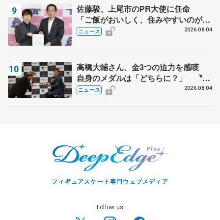
佐藤駿、上尾市のPR大使に任命
「ご飯がおいしく、住みやすいのが魅
力」
2026.08.04
ニュース
高橋大輔さん、金3つの迫力を感嘆
自身のメダルは「どちらに？」 〝リ
ス兄弟〟オリンピック3連覇の野村忠
2026.08.04
ニュース
宏さんと対談
フィギュアスケート専門ウェブメディア
Follow us