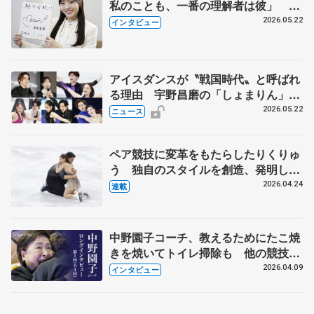
私のことも、一番の理解者は彼」 引
退時の単独インタビューで語った競技
2026.05.22
インタビュー
人生や家族、恋人、これからの夢…
アイスダンスが〝戦国時代〟と呼ばれ
る理由 宇野昌磨の「しょまりん」ら
実力者が相次いで参戦 国内の競争激
2026.05.22
ニュース
化
ペア競技に変革をもたらしたりくりゅ
う 独自のスタイルを創造、発明した
【引退発表後②】
2026.04.24
連載
中野園子コーチ、教えるためにたこ焼
きを焼いてトイレ掃除も 他の競技に
も通用するという坂本花織の筋肉
2026.04.09
インタビュー