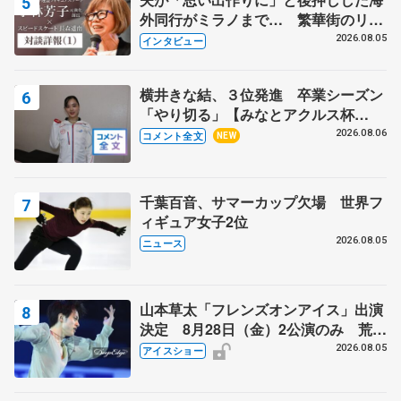
外同行がミラノまで… 繁華街のリン
クでは不良のお兄さんも味方に 小林
2026.08.05
インタビュー
芳子さんが振り返るスケート人生
横井きな結、３位発進 卒業シーズン
「やり切る」【みなとアクルス杯
SP】
2026.08.06
コメント全文
NEW
千葉百音、サマーカップ欠場 世界フ
ィギュア女子2位
2026.08.05
ニュース
山本草太「フレンズオンアイス」出演
決定 8月28日（金）2公演のみ 荒川
静香さんプロデュース、20周年のアイ
2026.08.05
アイスショー
スショー