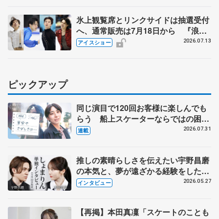
氷上観覧席とリンクサイドは抽選受付
へ、通常販売は7月18日から 『浪速
フィギュアスケートフェスティバル
2026.07.13
アイスショー
2026Ⅱ』
ピックアップ
同じ演目で120回お客様に楽しんでも
らう 船上スケーターならではの困難
とは 影響あったPIW前キャプテン松
2026.07.31
連載
永さんの存在
推しの素晴らしさを伝えたい宇野昌磨
の本気と、夢が遠ざかる経験をした本
田真凜の覚悟
2026.05.27
インタビュー
【再掲】本田真凜「スケートのことも