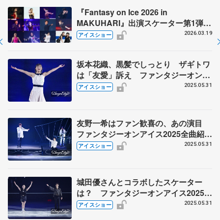
『Fantasy on Ice 2026 in
MAKUHARI』出演スケーター第1弾を
発表 オリンピックや四大陸選手権で
2026.03.19
アイスショー
輝いた、あのメダリストも
坂本花織、黒髪でしっとり ザギトワ
は「友愛」訴え ファンタジーオンア
イス2025詳報
2025.05.31
アイスショー
友野一希はファン歓喜の、あの演目
ファンタジーオンアイス2025全曲紹介
(第2部)
2025.05.31
アイスショー
城田優さんとコラボしたスケーター
は？ ファンタジーオンアイス2025全
曲紹介(第1部)
2025.05.31
アイスショー