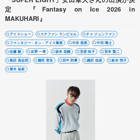
定 『Fantasy on Ice 2026 in
MAKUHARI』
アイスショー
ステファン ランビエル
チャ ジュンファン
ファンタジー・オン・アイス幕張
中井 亜美
中田 璃士
佐藤 駿
友野 一希
坂本 花織
宮原 知子
宮本 賢二
島田 高志郎
櫛田 育良
田中 刑事
織田 信成
鈴木 明子
青木 祐奈