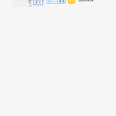
なとアクルス杯フリー】
2026.08.08
コメント全文
NEW