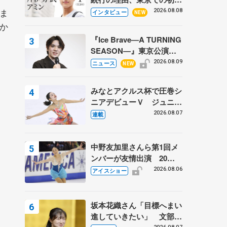
ての一人暮らし 注目スケ
ま
2026.08.08
インタビュー
NEW
ーターの「今」に迫る
細か
『Ice Brave―A TURNING
SEASON―』東京公演が
開幕、宇野昌磨の『Ice
2026.08.09
ニュース
NEW
Brave』にかける思いを知
る記事 5選
みなとアクルス杯で圧巻シ
ニアデビューＶ ジュニア
で４シーズン無敗の島田麻
2026.08.07
連載
央
中野友加里さんら第1回メ
ンバーが友情出演 20周
年の「フレンズオンアイ
2026.08.06
アイスショー
ス」 宮本賢二さん、有川
梨絵さん、田村岳斗さんも
坂本花織さん「目標へまい
進していきたい」 文部科