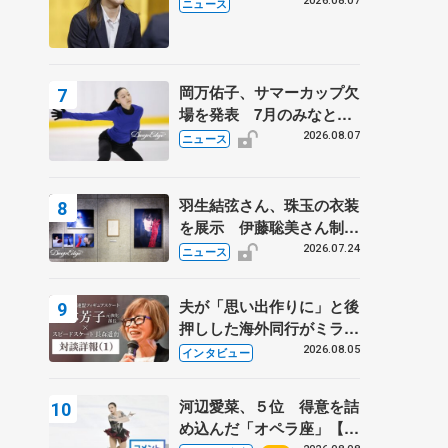
学省スポーツ表彰式で代表
2026.08.07
ニュース
謝辞
岡万佑子、サマーカップ欠
場を発表 7月のみなとア
クルス杯は腰痛の影響で
2026.08.07
ニュース
羽生結弦さん、珠玉の衣装
を展示 伊藤聡美さん制作
の一点もの、矢口亨さんが
2026.07.24
ニュース
撮影
夫が「思い出作りに」と後
押しした海外同行がミラノ
まで… 繁華街のリンクで
2026.08.05
インタビュー
は不良のお兄さんも味方
に 小林芳子さんが振り返
河辺愛菜、５位 得意を詰
るスケート人生
め込んだ「オペラ座」【み