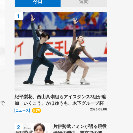
今日
週間
紀平梨花、西山真瑚組らアイスダンス3組が追
で
加 いくこう、かほゆうも、木下グループ杯
。
2026.08.08
ニュース
NEW
片伊勢武アミンが語る現役
続行の理由、東京での初め