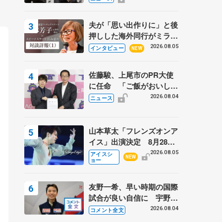
弟〟オリンピック3連覇の
野村忠宏さんと対談
夫が「思い出作りに」と後
押しした海外同行がミラノ
まで… 繁華街のリンクで
2026.08.05
インタビュー
NEW
は不良のお兄さんも味方
に 小林芳子さんが振り返
佐藤駿、上尾市のPR大使
るスケート人生
に任命 「ご飯がおいし
く、住みやすいのが魅力」
2026.08.04
ニュース
山本草太「フレンズオンア
イス」出演決定 8月28日
（金）2公演のみ 荒川静
2026.08.05
アイスシ
NEW
ョー
香さんプロデュース、20
周年のアイスショー
友野一希、早い時期の国際
試合が良い自信に 宇野昌
磨の現役復帰に思っている
2026.08.04
コメント全文
こと 【アジアンオープン