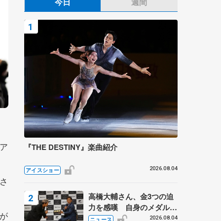
今日
週間
ア
『THE DESTINY』楽曲紹介
2026.08.04
アイスショー
さ
高橋大輔さん、金3つの迫
力を感嘆 自身のメダルは
事が
「どちらに？」 〝リス兄
2026.08.04
ニュース