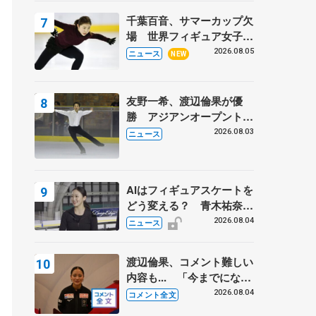
トロフィーフリー後】
千葉百音、サマーカップ欠
場 世界フィギュア女子2
位
2026.08.05
ニュース
NEW
友野一希、渡辺倫果が優
勝 アジアンオープントロ
フィー
2026.08.03
ニュース
AIはフィギュアスケートを
どう変える？ 青木祐奈と
考える採点、トレーニング
2026.08.04
ニュース
の未来
渡辺倫果、コメント難しい
内容も... 「今までにない
くらい早めに仕上げられて
2026.08.04
コメント全文
いる」 【アジアンオープ