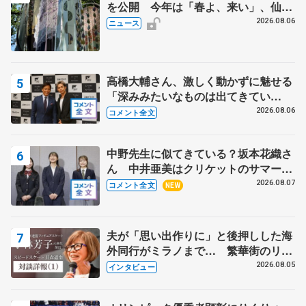
を公開 今年は「春よ、来い」、仙台
の瑞鳳殿
2026.08.06
ニュース
高橋大輔さん、激しく動かずに魅せる
「深みみたいなものは出てきてい
る？」 〝兄さん〟と慕うレジェンド
2026.08.06
コメント全文
野村忠宏さんと和気あいあい
中野先生に似てきている？坂本花織さ
ん 中井亜美はクリケットのサマーキ
ャンプに 島田麻央はたくさん試合に
2026.08.07
コメント全文
NEW
出て国際大会へ【文部科学省スポーツ
表彰式】
夫が「思い出作りに」と後押しした海
外同行がミラノまで… 繁華街のリン
クでは不良のお兄さんも味方に 小林
2026.08.05
インタビュー
芳子さんが振り返るスケート人生