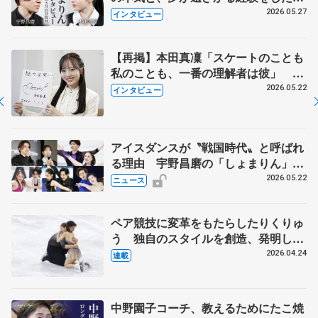
田真凜の覚悟
2026.05.27
インタビュー
【再掲】本田真凜「スケートのことも
私のことも、一番の理解者は彼」 引
退時の単独インタビューで語った競技
2026.05.22
インタビュー
人生や家族、恋人、これからの夢…
アイスダンスが〝戦国時代〟と呼ばれ
る理由 宇野昌磨の「しょまりん」ら
実力者が相次いで参戦 国内の競争激
2026.05.22
ニュース
化
ペア競技に変革をもたらしたりくりゅ
う 独自のスタイルを創造、発明した
【引退発表後②】
2026.04.24
連載
中野園子コーチ、教えるためにたこ焼