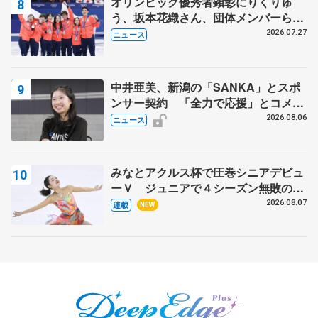
オリンピック優秀者顕彰にりくりゅ
う、坂本花織さん、団体メンバーら
8月7日に文科省が表彰式、ブルーノ・
2026.07.27
ニュース
マルコット、中野園子らコーチも
中井亜美、新潟の「SANKA」とスポ
ンサー契約 「全力で応援」とコメン
ト
2026.08.06
ニュース
みなとアクルス杯で圧巻シニアデビュ
ーＶ ジュニアで４シーズン無敗の島
田麻央
2026.08.07
連載
NEW