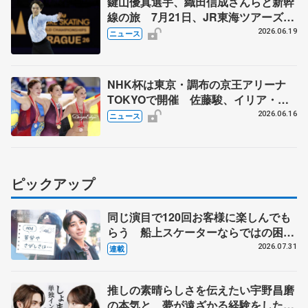
鍵山優真選手、織田信成さんらと新幹
線の旅 7月21日、JR東海ツアーズが
「THE REVUE ON SHINKANSEN」
2026.06.19
ニュース
を運行
NHK杯は東京・調布の京王アリーナ
TOKYOで開催 佐藤駿、イリア・マ
リニンらが出場
2026.06.16
ニュース
ピックアップ
同じ演目で120回お客様に楽しんでも
らう 船上スケーターならではの困難
とは 影響あったPIW前キャプテン松
2026.07.31
連載
永さんの存在
推しの素晴らしさを伝えたい宇野昌磨
の本気と、夢が遠ざかる経験をした本