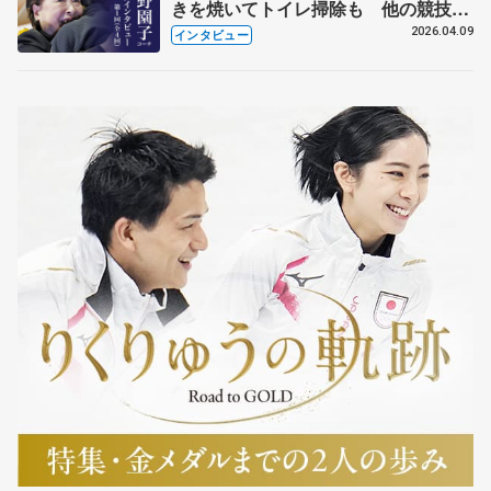
きを焼いてトイレ掃除も 他の競技に
も通用するという坂本花織の筋肉
2026.04.09
インタビュー