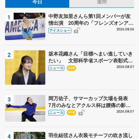
今日
週間
中野友加里さんら第1回メンバーが友
情出演 20周年の「フレンズオンアイ
ス」 宮本賢二さん、有川梨絵さん、
2026.08.06
アイスショー
田村岳斗さんも
坂本花織さん「目標へまい進していき
たい」 文部科学省スポーツ表彰式で
代表謝辞
2026.08.07
ニュース
NEW
岡万佑子、サマーカップ欠場を発表
7月のみなとアクルス杯は腰痛の影響
で
2026.08.07
ニュース
NEW
羽生結弦さん衣装モチーフの吹き流し