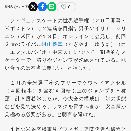
0
SNSでシェア
フィギュアスケートの世界選手権（２６日開幕・
米ボストン）で２連覇を目指す男子のイリア・マリ
ニン（米国）が１８日、オンラインで会見し、前回
２位のライバル
鍵山優真
（かぎやま・ゆうま）（オ
リエンタルバイオ・中京大）について「刺激的なス
ケーターで、滑りやジャンプが洗練されている。競
い合うのは本当に楽しい」と話した。
１月の全米選手権のフリーでクワッドアクセル
（４回転半）を含む４回転以上のジャンプを５種
類、計６度着氷したが、今大会の構成は「氷の状態
などを見て決める。リスクを冒すべきか、安全策か
見極める必要がある」と明言を避けた。
１月の米旅客機事故でフィギュア関係者も犠牲と