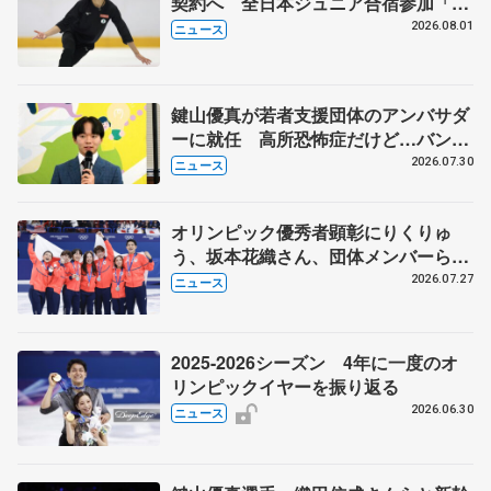
契約へ 全日本ジュニア合宿参加「結
果残していかないと」 講師はジェー
2026.08.01
ニュース
ソン・ブラウン、岡万佑子は助言感謝
鍵山優真が若者支援団体のアンバサダ
ーに就任 高所恐怖症だけど…バンジ
ージャンプに挑戦も？
2026.07.30
ニュース
オリンピック優秀者顕彰にりくりゅ
う、坂本花織さん、団体メンバーら
8月7日に文科省が表彰式、ブルーノ・
2026.07.27
ニュース
マルコット、中野園子らコーチも
2025-2026シーズン 4年に一度のオ
リンピックイヤーを振り返る
2026.06.30
ニュース