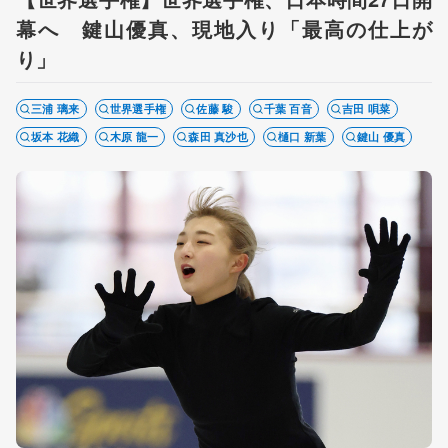
幕へ 鍵山優真、現地入り「最高の仕上が
り」
三浦 璃来
世界選手権
佐藤 駿
千葉 百音
吉田 唄菜
坂本 花織
木原 龍一
森田 真沙也
樋口 新葉
鍵山 優真