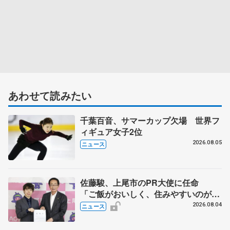
あわせて読みたい
千葉百音、サマーカップ欠場 世界フ
ィギュア女子2位
2026.08.05
ニュース
佐藤駿、上尾市のPR大使に任命
「ご飯がおいしく、住みやすいのが魅
力」
2026.08.04
ニュース