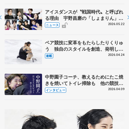
アイスダンスが〝戦国時代〟と呼ばれ
る理由 宇野昌磨の「しょまりん」ら
実力者が相次いで参戦 国内の競争激
2026.05.22
ニュース
化
ペア競技に変革をもたらしたりくりゅ
う 独自のスタイルを創造、発明した
【引退発表後②】
2026.04.24
連載
中野園子コーチ、教えるためにたこ焼
きを焼いてトイレ掃除も 他の競技に
も通用するという坂本花織の筋肉
2026.04.09
インタビュー