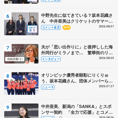
野村忠宏さんと和気あいあい
中野先生に似てきている？坂本花織さ
ん 中井亜美はクリケットのサマーキ
ャンプに 島田麻央はたくさん試合に
2026.08.07
コメント全文
NEW
出て国際大会へ【文部科学省スポーツ
表彰式】
夫が「思い出作りに」と後押しした海
外同行がミラノまで… 繁華街のリン
クでは不良のお兄さんも味方に 小林
2026.08.05
インタビュー
芳子さんが振り返るスケート人生
オリンピック優秀者顕彰にりくりゅ
う、坂本花織さん、団体メンバーら
8月7日に文科省が表彰式、ブルーノ・
2026.07.27
ニュース
マルコット、中野園子らコーチも
中井亜美、新潟の「SANKA」とスポ
ンサー契約 「全力で応援」とコメン
ト
2026.08.06