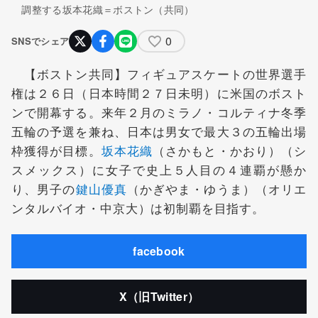
調整する坂本花織＝ボストン（共同）
0
SNSでシェア
【ボストン共同】フィギュアスケートの世界選手
権は２６日（日本時間２７日未明）に米国のボスト
ンで開幕する。来年２月のミラノ・コルティナ冬季
五輪の予選を兼ね、日本は男女で最大３の五輪出場
枠獲得が目標。
坂本花織
（さかもと・かおり）（シ
スメックス）に女子で史上５人目の４連覇が懸か
り、男子の
鍵山優真
（かぎやま・ゆうま）（オリエ
ンタルバイオ・中京大）は初制覇を目指す。
facebook
X（旧Twitter）