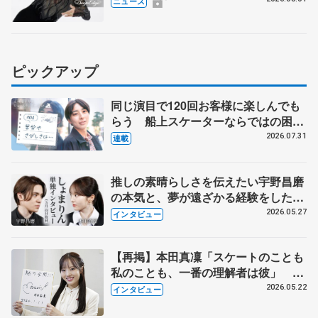
ニュース
ピックアップ
同じ演目で120回お客様に楽しんでも
らう 船上スケーターならではの困難
とは 影響あったPIW前キャプテン松
2026.07.31
連載
永さんの存在
推しの素晴らしさを伝えたい宇野昌磨
の本気と、夢が遠ざかる経験をした本
田真凜の覚悟
2026.05.27
インタビュー
【再掲】本田真凜「スケートのことも
私のことも、一番の理解者は彼」 引
退時の単独インタビューで語った競技
2026.05.22
インタビュー
人生や家族、恋人、これからの夢…