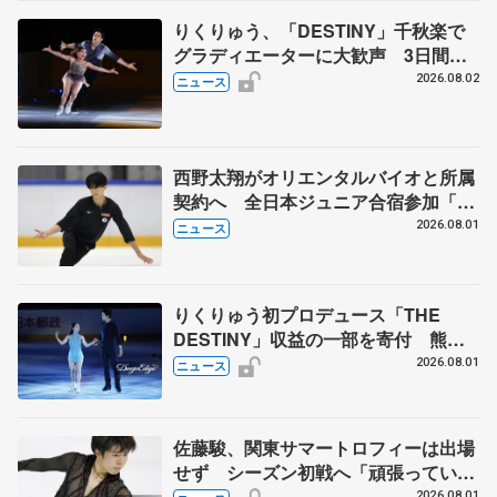
りくりゅう、「DESTINY」千秋楽で
グラディエーターに大歓声 3日間の
計4公演で延べ約１万8千人動員、三浦
2026.08.02
ニュース
璃来さん感極まる
西野太翔がオリエンタルバイオと所属
契約へ 全日本ジュニア合宿参加「結
果残していかないと」 講師はジェー
2026.08.01
ニュース
ソン・ブラウン、岡万佑子は助言感謝
りくりゅう初プロデュース「THE
DESTINY」収益の一部を寄付 熊本
地震、被災者支援
2026.08.01
ニュース
佐藤駿、関東サマートロフィーは出場
せず シーズン初戦へ「頑張っていき
ます」
2026.08.01