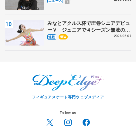
ニュース
みなとアクルス杯で圧巻シニアデビュ
ーＶ ジュニアで４シーズン無敗の島
田麻央
2026.08.07
連載
NEW
フィギュアスケート専門ウェブメディア
Follow us