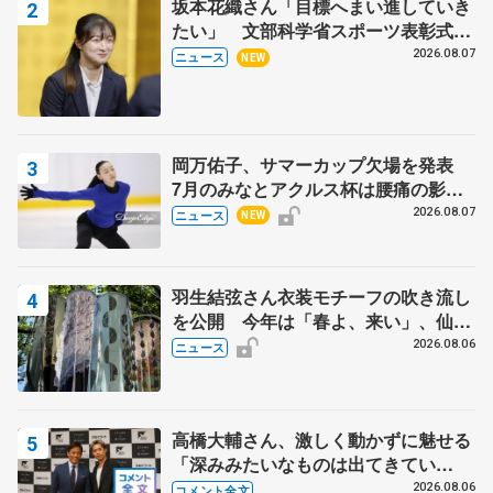
坂本花織さん「目標へまい進していき
たい」 文部科学省スポーツ表彰式で
代表謝辞
2026.08.07
ニュース
NEW
岡万佑子、サマーカップ欠場を発表
7月のみなとアクルス杯は腰痛の影響
で
2026.08.07
ニュース
NEW
羽生結弦さん衣装モチーフの吹き流し
を公開 今年は「春よ、来い」、仙台
の瑞鳳殿
2026.08.06
ニュース
高橋大輔さん、激しく動かずに魅せる
「深みみたいなものは出てきてい
る？」 〝兄さん〟と慕うレジェンド
2026.08.06
コメント全文