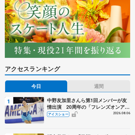
アクセスランキング
今日
週間
中野友加里さんら第1回メンバーが友
情出演 20周年の「フレンズオンアイ
ス」 宮本賢二さん、有川梨絵さん、
2026.08.06
アイスショー
田村岳斗さんも