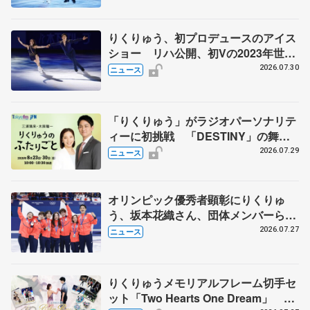
りくりゅう、初プロデュースのアイス
ショー リハ公開、初Vの2023年世界
選手権のSP披露 ハゼボロ、チョク
2026.07.30
ニュース
ベイら豪華メンバーが来日
「りくりゅう」がラジオパーソナリテ
ィーに初挑戦 「DESTINY」の舞台
裏エピソードも
2026.07.29
ニュース
オリンピック優秀者顕彰にりくりゅ
う、坂本花織さん、団体メンバーら
8月7日に文科省が表彰式、ブルーノ・
2026.07.27
ニュース
マルコット、中野園子らコーチも
りくりゅうメモリアルフレーム切手セ
ット「Two Hearts One Dream」 受