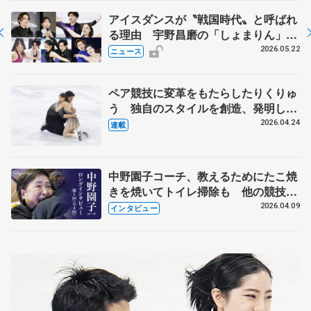
アイスダンスが〝戦国時代〟と呼ばれ
る理由 宇野昌磨の「しょまりん」ら
実力者が相次いで参戦 国内の競争激
2026.05.22
ニュース
化
ペア競技に変革をもたらしたりくりゅ
う 独自のスタイルを創造、発明した
【引退発表後②】
2026.04.24
連載
中野園子コーチ、教えるためにたこ焼
きを焼いてトイレ掃除も 他の競技に
も通用するという坂本花織の筋肉
2026.04.09
インタビュー