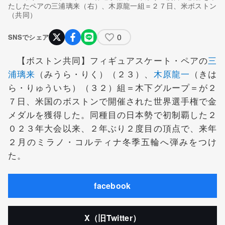
たしたペアの三浦璃来（右）、木原龍一組＝２７日、米ボストン
（共同）
0
SNSでシェア
【ボストン共同】フィギュアスケート・ペアの
三
浦璃来
（みうら・りく）（２３）、
木原龍一
（きは
ら・りゅういち）（３２）組＝木下グループ＝が２
７日、米国のボストンで開催された世界選手権で金
メダルを獲得した。同種目の日本勢で初制覇した２
０２３年大会以来、２年ぶり２度目の頂点で、来年
２月のミラノ・コルティナ冬季五輪へ弾みをつけ
た。
facebook
X（旧Twitter）