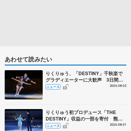
あわせて読みたい
りくりゅう、「DESTINY」千秋楽で
グラディエーターに大歓声 3日間の
計4公演で延べ約１万8千人動員、三浦
2026.08.02
ニュース
璃来さん感極まる
りくりゅう初プロデュース「THE
DESTINY」収益の一部を寄付 熊本
地震、被災者支援
2026.08.01
ニュース