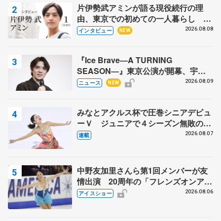
片伊勢武アミンが語る現役続行の理
由、東京での初めての一人暮らし 注
目スケーターの「今」に迫る
2026.08.08
インタビュー
NEW
『Ice Brave―A TURNING
SEASON―』東京公演が開幕、宇野
昌磨の『Ice Brave』にかける思いを
2026.08.09
ニュース
NEW
知る記事 5選
みなとアクルス杯で圧巻シニアデビュ
ーＶ ジュニアで４シーズン無敗の島
田麻央
2026.08.07
連載
中野友加里さんら第1回メンバーが友
情出演 20周年の「フレンズオンアイ
ス」 宮本賢二さん、有川梨絵さん、
2026.08.06
アイスショー
田村岳斗さんも