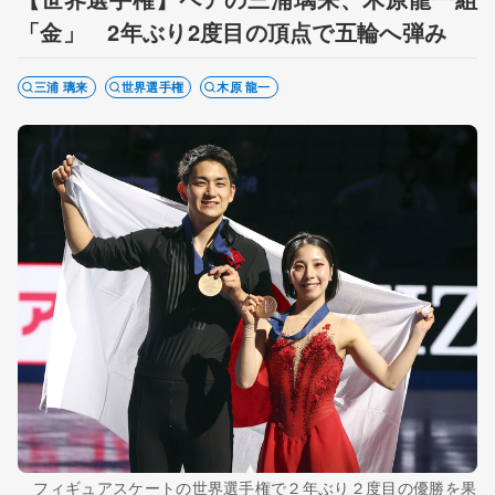
「金」 2年ぶり2度目の頂点で五輪へ弾み
三浦 璃来
世界選手権
木原 龍一
フィギュアスケートの世界選手権で２年ぶり２度目の優勝を果