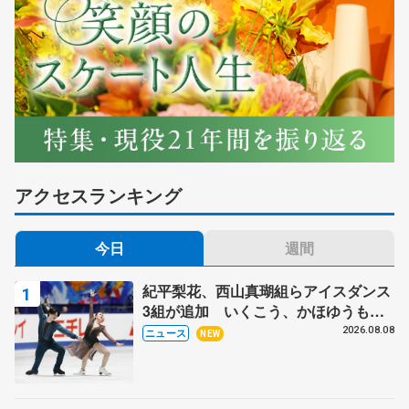
アクセスランキング
今日
週間
紀平梨花、西山真瑚組らアイスダンス
3組が追加 いくこう、かほゆうも、
木下グループ杯
2026.08.08
ニュース
NEW