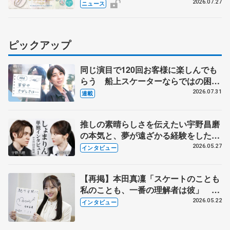
注生産、7月29日受け付け開始
2026.07.27
ニュース
ピックアップ
同じ演目で120回お客様に楽しんでも
らう 船上スケーターならではの困難
とは 影響あったPIW前キャプテン松
2026.07.31
連載
永さんの存在
推しの素晴らしさを伝えたい宇野昌磨
の本気と、夢が遠ざかる経験をした本
田真凜の覚悟
2026.05.27
インタビュー
【再掲】本田真凜「スケートのことも
私のことも、一番の理解者は彼」 引
退時の単独インタビューで語った競技
2026.05.22
インタビュー
人生や家族、恋人、これからの夢…