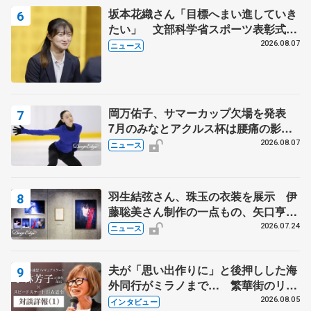
坂本花織さん「目標へまい進していき
たい」 文部科学省スポーツ表彰式で
代表謝辞
2026.08.07
ニュース
岡万佑子、サマーカップ欠場を発表
7月のみなとアクルス杯は腰痛の影響
で
2026.08.07
ニュース
羽生結弦さん、珠玉の衣装を展示 伊
藤聡美さん制作の一点もの、矢口亨さ
んが撮影
2026.07.24
ニュース
夫が「思い出作りに」と後押しした海
外同行がミラノまで… 繁華街のリン
クでは不良のお兄さんも味方に 小林
2026.08.05
インタビュー