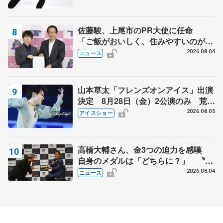
佐藤駿、上尾市のPR大使に任命
「ご飯がおいしく、住みやすいのが魅
力」
2026.08.04
ニュース
山本草太「フレンズオンアイス」出演
決定 8月28日（金）2公演のみ 荒川
静香さんプロデュース、20周年のアイ
2026.08.05
アイスショー
スショー
高橋大輔さん、金3つの迫力を感嘆
自身のメダルは「どちらに？」 〝リ
ス兄弟〟オリンピック3連覇の野村忠
2026.08.04
ニュース
宏さんと対談