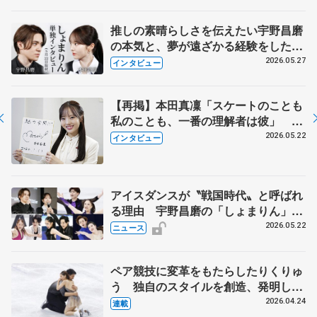
永さんの存在
推しの素晴らしさを伝えたい宇野昌磨
の本気と、夢が遠ざかる経験をした本
田真凜の覚悟
2026.05.27
インタビュー
【再掲】本田真凜「スケートのことも
私のことも、一番の理解者は彼」 引
退時の単独インタビューで語った競技
2026.05.22
インタビュー
人生や家族、恋人、これからの夢…
アイスダンスが〝戦国時代〟と呼ばれ
る理由 宇野昌磨の「しょまりん」ら
実力者が相次いで参戦 国内の競争激
2026.05.22
ニュース
化
ペア競技に変革をもたらしたりくりゅ
う 独自のスタイルを創造、発明した
【引退発表後②】
2026.04.24
連載