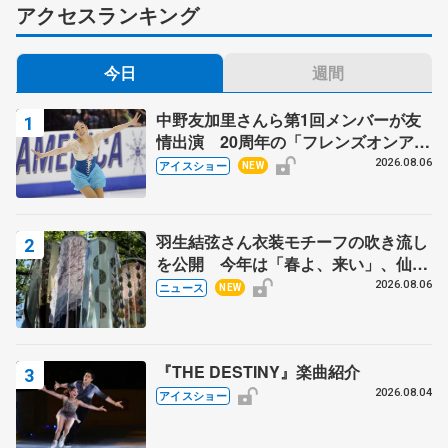
アクセスランキング
今日
週間
中野友加里さんら第1回メンバーが友
情出演 20周年の「フレンズオンアイ
ス」 宮本賢二さん、有川梨絵さん、
2026.08.06
アイスショー
NEW
田村岳斗さんも
羽生結弦さん衣装モチーフの吹き流し
を公開 今年は「春よ、来い」、仙台
の瑞鳳殿
2026.08.06
ニュース
NEW
『THE DESTINY』楽曲紹介
2026.08.04
アイスショー