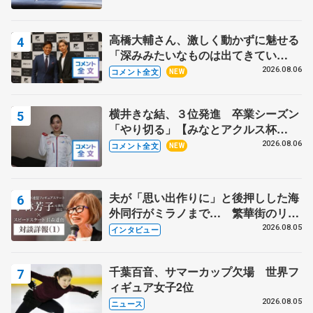
高橋大輔さん、激しく動かずに魅せる
「深みみたいなものは出てきてい
る？」 〝兄さん〟と慕うレジェンド
2026.08.06
コメント全文
NEW
野村忠宏さんと和気あいあい
横井きな結、３位発進 卒業シーズン
「やり切る」【みなとアクルス杯
SP】
2026.08.06
コメント全文
NEW
夫が「思い出作りに」と後押しした海
外同行がミラノまで… 繁華街のリン
クでは不良のお兄さんも味方に 小林
2026.08.05
インタビュー
芳子さんが振り返るスケート人生
千葉百音、サマーカップ欠場 世界フ
ィギュア女子2位
2026.08.05
ニュース