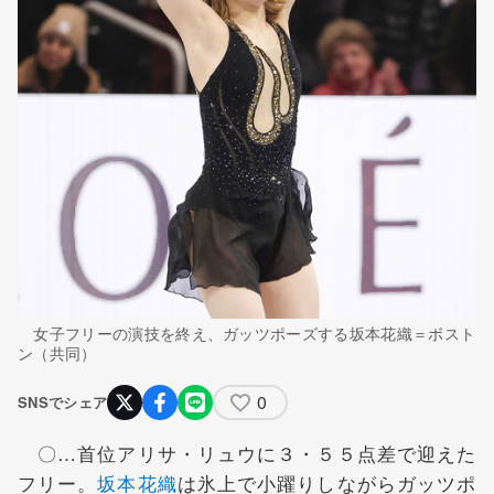
女子フリーの演技を終え、ガッツポーズする坂本花織＝ボスト
ン（共同）
0
SNSでシェア
〇…首位アリサ・リュウに３・５５点差で迎えた
フリー。
坂本花織
は氷上で小躍りしながらガッツポ