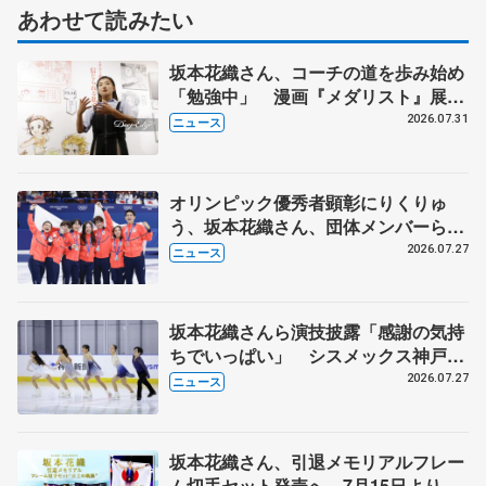
あわせて読みたい
坂本花織さん、コーチの道を歩み始め
「勉強中」 漫画『メダリスト』展覧
会で子どもたちにエール
2026.07.31
ニュース
オリンピック優秀者顕彰にりくりゅ
う、坂本花織さん、団体メンバーら
8月7日に文科省が表彰式、ブルーノ・
2026.07.27
ニュース
マルコット、中野園子らコーチも
坂本花織さんら演技披露「感謝の気持
ちでいっぱい」 シスメックス神戸ア
イスキャンパス開場1周年イベント
2026.07.27
ニュース
坂本花織さん、引退メモリアルフレー
ム切手セット発売へ 7月15日より申