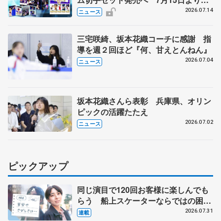
込受付開始
2026.07.14
ニュース
三宅咲綺、坂本花織コーチに感謝 指
導を週２回ほど『何、甘えとんねん』
2026.07.04
ニュース
坂本花織さんら表彰 兵庫県、オリン
ピックの活躍たたえ
2026.07.02
ニュース
ピックアップ
同じ演目で120回お客様に楽しんでも
らう 船上スケーターならではの困難
とは 影響あったPIW前キャプテン松
2026.07.31
連載