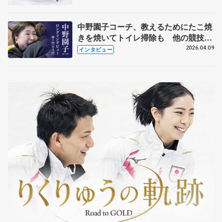
中野園子コーチ、教えるためにたこ焼
きを焼いてトイレ掃除も 他の競技に
も通用するという坂本花織の筋肉
2026.04.09
インタビュー