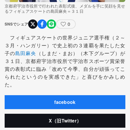
京都府宇治市役所で行われた表彰式後、メダルを手に笑顔を見せ
るフィギュアスケートの島田麻央＝３１日
0
SNSでシェア
フィギュアスケートの世界ジュニア選手権（２～
３月・ハンガリー）で史上初の３連覇を果たした女
子の
島田麻央
（しまだ・まお）（木下グループ）が
３１日、京都府宇治市役所で宇治市スポーツ賞栄誉
賞の表彰式に臨み「改めて今季、自分が頑張ってこ
られたというのを実感できた」と喜びをかみしめ
た。
facebook
X（旧Twitter）