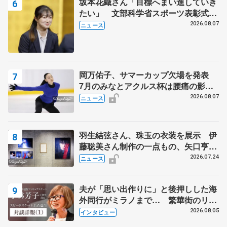
坂本花織さん「目標へまい進していき
たい」 文部科学省スポーツ表彰式で
代表謝辞
2026.08.07
ニュース
岡万佑子、サマーカップ欠場を発表
7月のみなとアクルス杯は腰痛の影響
で
2026.08.07
ニュース
羽生結弦さん、珠玉の衣装を展示 伊
藤聡美さん制作の一点もの、矢口亨さ
んが撮影
2026.07.24
ニュース
夫が「思い出作りに」と後押しした海
外同行がミラノまで… 繁華街のリン
クでは不良のお兄さんも味方に 小林
2026.08.05
インタビュー
芳子さんが振り返るスケート人生