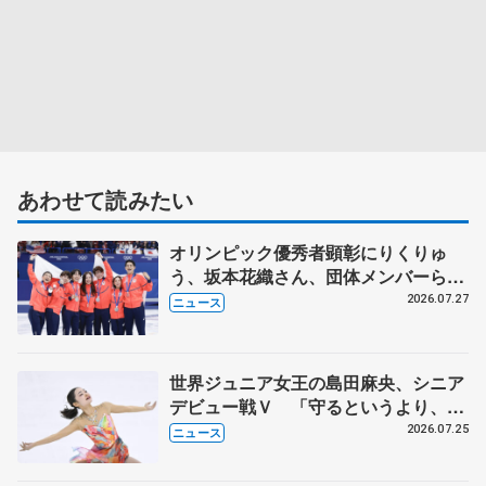
あわせて読みたい
オリンピック優秀者顕彰にりくりゅ
う、坂本花織さん、団体メンバーら
8月7日に文科省が表彰式、ブルーノ・
2026.07.27
ニュース
マルコット、中野園子らコーチも
世界ジュニア女王の島田麻央、シニア
デビュー戦Ｖ 「守るというより、攻
める」気持ち、みなとアクルス杯
2026.07.25
ニュース