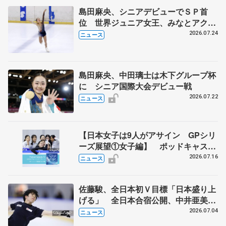
島田麻央、シニアデビューでＳＰ首
位 世界ジュニア女王、みなとアクル
ス杯
2026.07.24
ニュース
島田麻央、中田璃士は木下グループ杯
に シニア国際大会デビュー戦
2026.07.22
ニュース
【日本女子は9人がアサイン GPシリ
ーズ展望①女子編】 ポッドキャスト
#72を配信
2026.07.16
ニュース
佐藤駿、全日本初Ｖ目標「日本盛り上
げる」 全日本合宿公開、中井亜美
「表現の幅広げる」 元世界王者のフ
2026.07.04
ニュース
ェルナンデスさんが講師