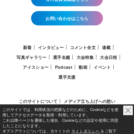
お問い合わせはこちら
新着
インタビュー
コメント全文
連載
写真ギャラリー
選手名鑑
大会特集
大会日程
アイスショー
Podcast
動画
イベント
選手支援
このサイトについて
メディア立ち上げへの想い
このサイトでは、利用状況の把握などのために、Cookieなどを使
用してアクセスデータを取得・利用しています。
これ以降ページを遷移した場合、Cookieなどの設定や使用に同意
したことになります。
オプトアウトについては、当サイトの
サイトポリシー
をご覧下
サイトポリシー
利用規約
利用者情報の外部送信について