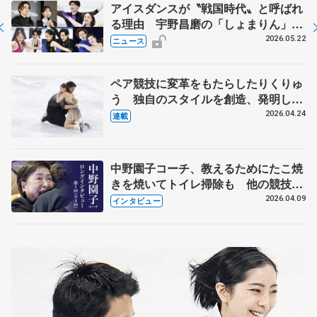
アイスダンスが〝戦国時代〟と呼ばれ
る理由 宇野昌磨の「しょまりん」ら
実力者が相次いで参戦 国内の競争激
2026.05.22
ニュース
化
ペア競技に変革をもたらしたりくりゅ
う 独自のスタイルを創造、発明した
【引退発表後②】
2026.04.24
連載
中野園子コーチ、教えるためにたこ焼
きを焼いてトイレ掃除も 他の競技に
も通用するという坂本花織の筋肉
2026.04.09
インタビュー