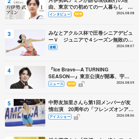
由、東京での初めての一人暮らし 注
目スケーターの「今」に迫る
2026.08.08
インタビュー
NEW
みなとアクルス杯で圧巻シニアデビュ
ーＶ ジュニアで４シーズン無敗の島
田麻央
2026.08.07
連載
『Ice Brave―A TURNING
SEASON―』東京公演が開幕、宇野
昌磨の『Ice Brave』にかける思いを
2026.08.09
ニュース
NEW
知る記事 5選
中野友加里さんら第1回メンバーが友
情出演 20周年の「フレンズオンアイ
ス」 宮本賢二さん、有川梨絵さん、
2026.08.06
アイスショー
田村岳斗さんも