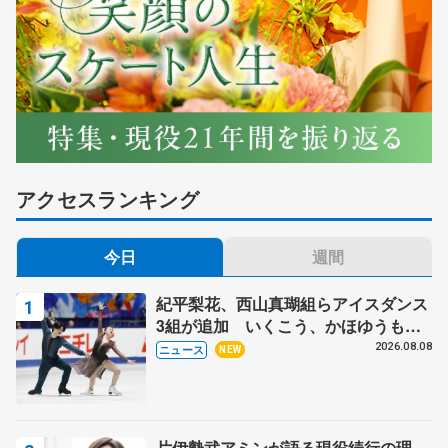
アクセスランキング
今日
週間
紀平梨花、西山真瑚組らアイスダンス
3組が追加 いくこう、かほゆうも、
木下グループ杯
2026.08.08
ニュース
NEW
片伊勢武アミンが語る現役続行の理