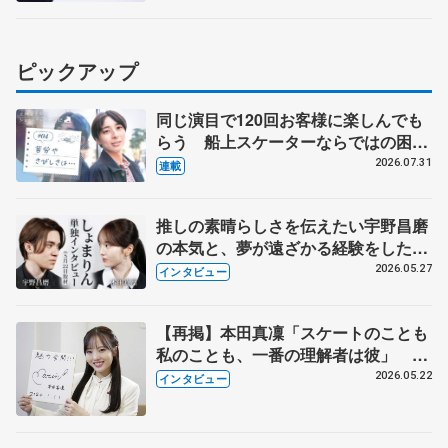
ピックアップ
同じ演目で120回お客様に楽しんでも
らう 船上スケーターならではの困難
とは 影響あったPIW前キャプテン松
2026.07.31
連載
永さんの存在
推しの素晴らしさを伝えたい宇野昌磨
の本気と、夢が遠ざかる経験をした本
田真凜の覚悟
2026.05.27
インタビュー
【再掲】本田真凜「スケートのことも
私のことも、一番の理解者は彼」 引
退時の単独インタビューで語った競技
2026.05.22
インタビュー
人生や家族、恋人、これからの夢…